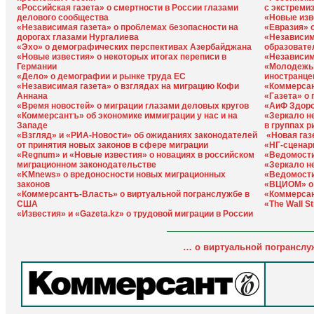
«Российская газета» о смертности в России глазами
с экстреми
делового сообщества
«Новые изв
«Независимая газета» о проблемах безопасности на
«Евразия» 
дорогах глазами Нургалиева
«Независим
«Эхо» о демографических перспективах Азербайджана
образовате
«Новые известия» о некоторых итогах переписи в
«Независим
Германии
«Молодежь 
«Дело» о демографии и рынке труда ЕС
иностранце
«Независимая газета» о взглядах на миграцию Кофи
«Коммерсан
Аннана
«Газета» о
«Время новостей» о миграции глазами деловых кругов
«АиФ Здоро
«Коммерсантъ» об экономике иммиграции у нас и на
«Зеркало н
Западе
в группах р
«Взгляд» и «РИА-Новости» об ожиданиях законодателей
«Новая газ
от принятия новых законов в сфере миграции
«НГ-сценар
«Regnum» и «Новые известия» о новациях в российском
«Ведомости
миграционном законодательстве
«Зеркало н
«KMnews» о вредоносности новых миграционных
«Ведомости
законов
«ВЦИОМ» о 
«Коммерсантъ-Власть» о виртуальной погранслужбе в
«Коммерсан
США
«The Wall S
«Известия» и «Gazeta.kz» о трудовой миграции в России
… о виртуальной погранслу