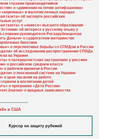
змом глазами правозащитников
естия» о «движении на почве антифашизма»
о «коренных» и малочисленных народах
ая газета» об экспорте российских
льных услуг
ая газета» о «навесе» высшего образования
Эстонии» об интересе к русскому языку у
в словами руководителя Росзарубежцентра
тъ-Деньги» о суррогатном материнстве
 проблемах биоэтики
вье» о перспективах борьбы со СПИДом в России
едели» об исследовании распространения СПИДа
иска на Украине
ета» о патерналистских настроениях у россиян
ии» о российском среднем классе
» о рабочем времени в России
едели» о пенсионной системе на Украине
» о цене насилия на работе
главном в воспитании детей
тъ» о программе «Дети России»
treet Journal» о вредных зависимостях
жбе в США
Курсор на защиту рубежей