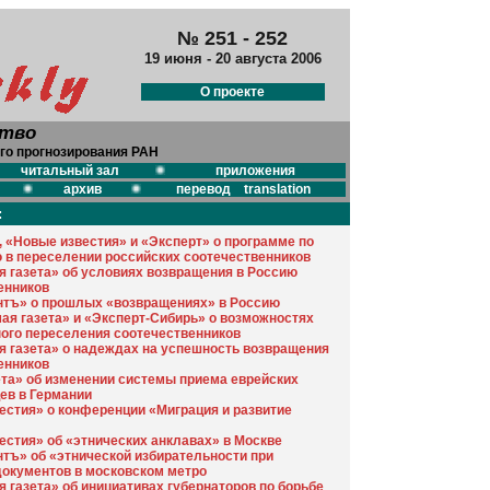
№ 251 - 252
19 июня - 20 августа 2006
О проекте
ство
го прогнозирования РАН
читальный зал
приложения
архив
перевод translation
:
, «Новые известия» и «Эксперт» о программе по
 в переселении российских соотечественников
я газета» об условиях возвращения в Россию
енников
тъ» о прошлых «возвращениях» в Россию
ая газета» и «Эксперт-Сибирь» о возможностях
ого переселения соотечественников
я газета» о надеждах на успешность возвращения
енников
ета» об изменении системы приема еврейских
ев в Германии
естия» о конференции «Миграция и развитие
естия» об «этнических анклавах» в Москве
тъ» об «этнической избирательности при
документов в московском метро
 газета» об инициативах губернаторов по борьбе