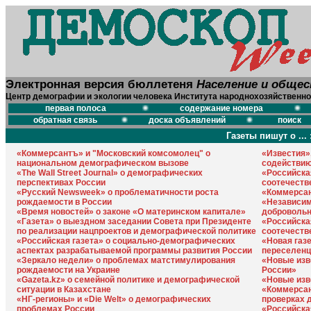
Электронная версия бюллетеня
Население и обще
Центр демографии и экологии человека Института народнохозяйственно
первая полоса
содержание номера
обратная связь
доска объявлений
поиск
Газеты пишут о ... 
«Коммерсантъ» и "Московский комсомолец" о
«Известия»
национальном демографическом вызове
содействию
«The Wall Street Journal» о демографических
«Российска
перспективах России
соотечеств
«Русский Newsweek» о проблематичности роста
«Коммерсан
рождаемости в России
«Независим
«Время новостей» о законе «О материнском капитале»
добровольн
«Газета» о выездном заседании Совета при Президенте
«Российска
по реализации нацпроектов и демографической политике
соотечеств
«Российская газета» о социально-демографических
«Новая газ
аспектах разрабатываемой программы развития России
переселенц
«Зеркало недели» о проблемах матстимулирования
«Новые изв
рождаемости на Украине
России»
«Gazeta.kz» о семейной политике и демографической
«Новые изв
ситуации в Казахстане
«Коммерсан
«НГ-регионы» и «Die Welt» о демографических
проверках 
проблемах России
«Российская