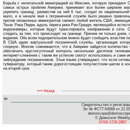
Борьба с нелегальной иммиграцией из Мексики, которую президент
самых острых проблем Америки, принимает все более широкие ма
укрепить границу, разместив на ней 6 тыс. солдат из национальной
мало, и в начале мая к пограничной службе было решено привлечь
против незаконных иммигрантов сможет любой житель США, имеющий 
Техас Рика Перри, вдоль берега реки Рио-Гранде, являющейся естес
видеокамеры, которые будут транслировать изображение в сети.
следить за тем, что происходит на границе. Причем не только днем,
видения. Обо всем подозрительном можно будет сообщить властям п
В США идею виртуальной пограничной службы, организация котор
спорную. Многие сомневаются, что в Америке найдется количество 
обеспечить круглосуточный контроль нескольких десятков телекам
интернет-слежения с таким же успехом смогут использовать и сами и
заблуждение пограничников. Злые языки утверждают, что если сетев
губернатору, который таким дорогостоящим популистским шагом в кон
на второй срок.
<<< Назад
Свидетельство о регистра
Эл № ФС77-54569 от 21.03.
demoscope@demoscop
© Демоскоп Weekly
ISSN 1726-2887