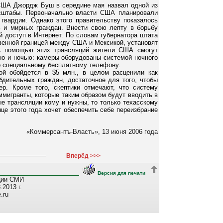
 США Джордж Буш в середине мая назвал одной из
сштабы. Первоначально власти США планировали
 гвардии. Однако этого правительству показалось
 и мирных граждан. Внести свою лепту в борьбу
доступ в Интернет. По словам губернатора штата
твенной границей между США и Мексикой, установят
 С помощью этих трансляций жители США смогут
 но и ночью: камеры оборудованы системой ночного
о специальному бесплатному телефону.
ой обойдется в $5 млн., в целом расценили как
бдительных граждан, достаточное для того, чтобы
ер. Кроме того, скептики отмечают, что систему
ммигранты, которые таким образом будут вводить в
ые трансляции кому и нужны, то только техасскому
це этого года хочет обеспечить себе переизбрание
«Коммерсантъ-Власть», 13 июня 2006 года
Вперёд >>>
Версия для печати
ции СМИ
2013 г.
e.ru