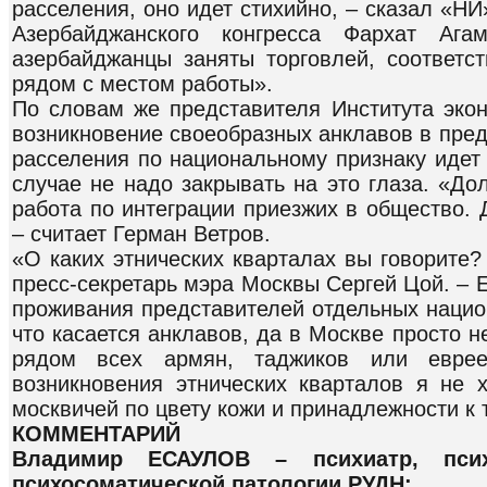
расселения, оно идет стихийно, – сказал «НИ
Азербайджанского конгресса Фархат Ага
азербайджанцы заняты торговлей, соответст
рядом с местом работы».
По словам же представителя Института эко
возникновение своеобразных анклавов в пре
расселения по национальному признаку идет 
случае не надо закрывать на это глаза. «Д
работа по интеграции приезжих в общество. 
– считает Герман Ветров.
«О каких этнических кварталах вы говорите?
пресс-секретарь мэра Москвы Сергей Цой. – Е
проживания представителей отдельных нацио
что касается анклавов, да в Москве просто н
рядом всех армян, таджиков или евреев
возникновения этнических кварталов я не х
москвичей по цвету кожи и принадлежности к 
КОММЕНТАРИЙ
Владимир ЕСАУЛОВ – психиатр, псих
психосоматической патологии РУДН: