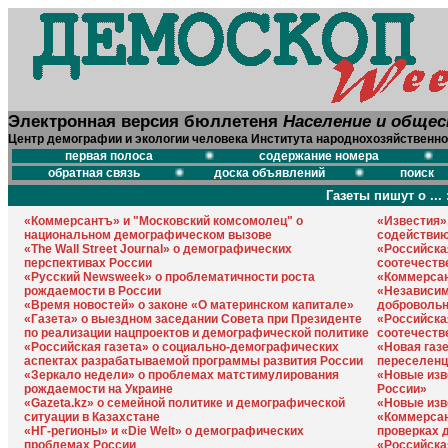
Электронная версия бюллетеня
Население и обще
Центр демографии и экологии человека Института народнохозяйственно
первая полоса
содержание номера
обратная связь
доска объявлений
поиск
Газеты пишут о ... 
«Коммерсантъ» и "Московский комсомолец" о
«Известия»
национальном демографическом вызове
содействию
«The Wall Street Journal» о демографических
«Российска
перспективах России
соотечеств
«Русский Newsweek» о проблематичности роста
«Коммерсан
рождаемости в России
«Независим
«Время новостей» о законе «О материнском капитале»
добровольн
«Газета» о выездном заседании Совета при Президенте
«Российска
по реализации нацпроектов и демографической политике
соотечеств
«Российская газета» о социально-демографических
«Новая газ
аспектах разрабатываемой программы развития России
переселенц
«Зеркало недели» о проблемах матстимулирования
«Новые изв
рождаемости на Украине
России»
«Gazeta.kz» о семейной политике и демографической
«Новые изв
ситуации в Казахстане
«Коммерсан
«НГ-регионы» и «Die Welt» о демографических
проверках 
проблемах России
«Российская