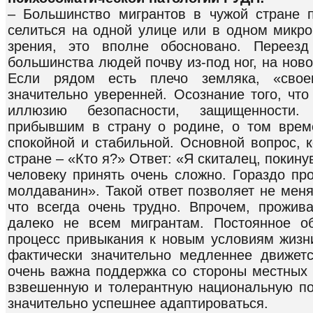
– Большинство мигрантов в чужой стране 
селиться на одной улице или в одном микро
зрения, это вполне обосновано. Переез
большинства людей почву из-под ног, на нов
Если рядом есть плечо земляка, «своег
значительно уверенней. Осознание того, что
иллюзию безопасности, защищенности
прибывшим в страну о родине, о том врем
спокойной и стабильной. Основной вопрос, 
стране – «Кто я?» Ответ: «Я скиталец, покину
человеку принять очень сложно. Гораздо про
молдаванин». Такой ответ позволяет не мен
что всегда очень трудно. Впрочем, прожив
далеко не всем мигрантам. Постоянное о
процесс привыкания к новым условиям жизни
фактически значительно медленнее движет
очень важна поддержка со стороны местных 
взвешенную и толерантную национальную пол
значительно успешнее адаптироваться.