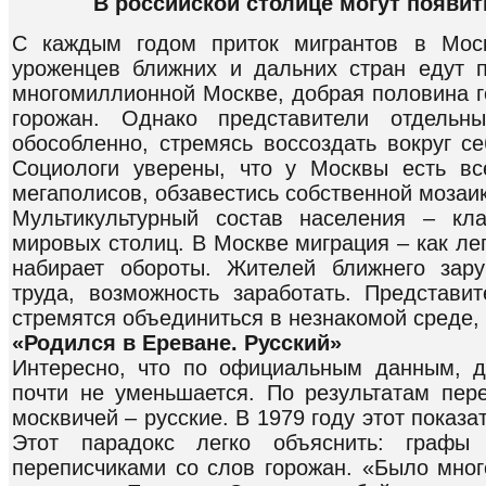
В российской столице могут появи
С каждым годом приток мигрантов в Моск
уроженцев ближних и дальних стран едут 
многомиллионной Москве, добрая половина г
горожан. Однако представители отдельн
обособленно, стремясь воссоздать вокруг с
Социологи уверены, что у Москвы есть в
мегаполисов, обзавестись собственной мозаик
Мультикультурный состав населения – кла
мировых столиц. В Москве миграция – как лег
набирает обороты. Жителей ближнего зар
труда, возможность заработать. Представи
стремятся объединиться в незнакомой среде, 
«Родился в Ереване. Русский»
Интересно, что по официальным данным, д
почти не уменьшается. По результатам пер
москвичей – русские. В 1979 году этот показ
Этот парадокс легко объяснить: графы 
переписчиками со слов горожан. «Было мног