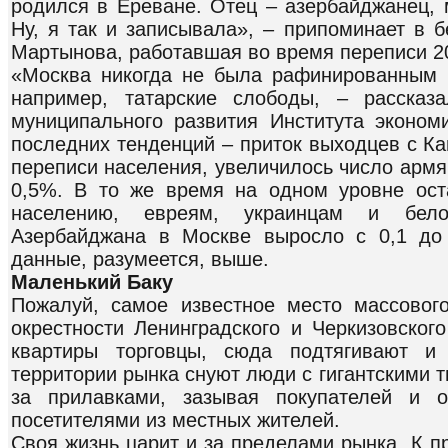
родился в Ереване. Отец – азербайджанец, 
Ну, я так и записывала», – припоминает в 
Мартынова, работавшая во время переписи 20
«Москва никогда не была рафинированным 
например, татарские слободы, – рассказ
муниципального развития Института эконом
последних тенденций – приток выходцев с Ка
переписи населения, увеличилось число армян:
0,5%. В то же время на одном уровне ост
населению, евреям, украинцам и бел
Азербайджана в Москве выросло с 0,1 до
данные, разумеется, выше.
Маленький Баку
Пожалуй, самое известное место массовог
окрестности Ленинградского и Черкизовског
квартиры торговцы, сюда подтягивают и
территории рынка снуют люди с гигантскими 
за прилавками, зазывая покупателей и 
посетителями из местных жителей.
Своя жизнь царит и за пределами рынка. К п