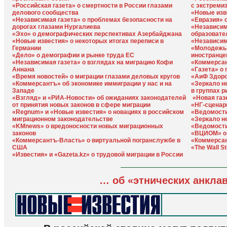
«Российская газета» о смертности в России глазами
с экстреми
делового сообщества
«Новые изв
«Независимая газета» о проблемах безопасности на
«Евразия» 
дорогах глазами Нургалиева
«Независим
«Эхо» о демографических перспективах Азербайджана
образовате
«Новые известия» о некоторых итогах переписи в
«Независим
Германии
«Молодежь 
«Дело» о демографии и рынке труда ЕС
иностранце
«Независимая газета» о взглядах на миграцию Кофи
«Коммерсан
Аннана
«Газета» о
«Время новостей» о миграции глазами деловых кругов
«АиФ Здоро
«Коммерсантъ» об экономике иммиграции у нас и на
«Зеркало н
Западе
в группах р
«Взгляд» и «РИА-Новости» об ожиданиях законодателей
«Новая газ
от принятия новых законов в сфере миграции
«НГ-сценар
«Regnum» и «Новые известия» о новациях в российском
«Ведомости
миграционном законодательстве
«Зеркало н
«KMnews» о вредоносности новых миграционных
«Ведомости
законов
«ВЦИОМ» о 
«Коммерсантъ-Власть» о виртуальной погранслужбе в
«Коммерсан
США
«The Wall S
«Известия» и «Gazeta.kz» о трудовой миграции в России
… об «этнических анкла