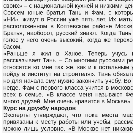
своих» – с национальной кухней и низкими це
Совсем юные братья Тань и Фам, с которы
«НИ», живут в России уже пять лет. Их мать
расположенном в Коптевском районе Москвы
Братья, наоборот, русский знают. Когда Тан
голос у него очень высокий, когда же перехо
басом.
«Раньше я жил в Ханое. Теперь учусь 
рассказывает Тань. – Со многими русскими р
относятся ко мне так же, как и к остальным 
пойду в институт на строителя». Тань обязат
но для начала ему нужно закончить учебу. Во 
негде. Фам с первого класса учится в москов
всех в семье. «В классе меня называют Ф
много друзей. Мне очень нравится в Москве».
Курс на дружбу народов
Эксперты утверждают, что пока места мас
привязаны к месту работы или учебы, рассм
можно лишь условно. «В Москве нет никаких