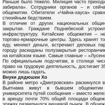
Раньше было тяжело. Милиция часто приходи
забирала». Сотрудники органов – и сейч
общежитии. Обитатели «Чайна-хауса» срав
стихийным бедствием.
В отличие от других национальных общин
закрытая. Граждане Поднебесной устро
инфраструктуру. Китайские общежития – н
торгово-ярмарочные центры. Здесь хранят т
еду, меняют деньги, встречают деловых п
городу раскиданы полузакрытые ресторанчик
на китайском языке. Самые главные – «Лусен
По официальным подсчетам, в столице чис
право на трудовую деятельность, достигает 
можно лишь гадать.
Внуки дядюшки Хо
В районе метро «Дмитровская» раскинулся в
Вьетнама живут в бывшем общежитии М
университета путей сообщения – вместо желе
в аренду почти 70% общей площади общежи
этажах развернулся вещевой рынок. В общеж