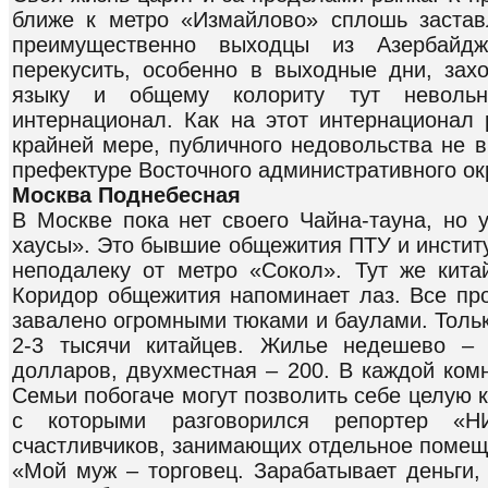
ближе к метро «Измайлово» сплошь заста
преимущественно выходцы из Азербайд
перекусить, особенно в выходные дни, за
языку и общему колориту тут невольн
интернационал. Как на этот интернационал
крайней мере, публичного недовольства не 
префектуре Восточного административного ок
Москва Поднебесная
В Москве пока нет своего Чайна-тауна, но 
хаусы». Это бывшие общежития ПТУ и инстит
неподалеку от метро «Сокол». Тут же китай
Коридор общежития напоминает лаз. Все пр
завалено огромными тюками и баулами. Толь
2-3 тысячи китайцев. Жилье недешево – 
долларов, двухместная – 200. В каждой ком
Семьи побогаче могут позволить себе целую 
с которыми разговорился репортер «Н
счастливчиков, занимающих отдельное помещ
«Мой муж – торговец. Зарабатывает деньги, 