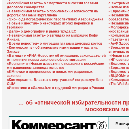
«Российская газета» о смертности в России глазами
с экстреми
делового сообщества
«Новые изв
«Независимая газета» о проблемах безопасности на
«Евразия» 
дорогах глазами Нургалиева
«Независим
«Эхо» о демографических перспективах Азербайджана
образовате
«Новые известия» о некоторых итогах переписи в
«Независим
Германии
«Молодежь 
«Дело» о демографии и рынке труда ЕС
иностранце
«Независимая газета» о взглядах на миграцию Кофи
«Коммерсан
Аннана
«Газета» о
«Время новостей» о миграции глазами деловых кругов
«АиФ Здоро
«Коммерсантъ» об экономике иммиграции у нас и на
«Зеркало н
Западе
в группах р
«Взгляд» и «РИА-Новости» об ожиданиях законодателей
«Новая газ
от принятия новых законов в сфере миграции
«НГ-сценар
«Regnum» и «Новые известия» о новациях в российском
«Ведомости
миграционном законодательстве
«Зеркало н
«KMnews» о вредоносности новых миграционных
«Ведомости
законов
«ВЦИОМ» о 
«Коммерсантъ-Власть» о виртуальной погранслужбе в
«Коммерсан
США
«The Wall S
«Известия» и «Gazeta.kz» о трудовой миграции в России
… об «этнической избирательности п
московском ме
Милици