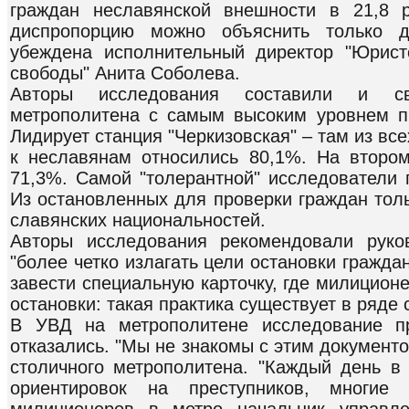
граждан неславянской внешности в 21,8 
диспропорцию можно объяснить только д
убеждена исполнительный директор "Юрист
свободы" Анита Соболева.
Авторы исследования составили и св
метрополитена с самым высоким уровнем п
Лидирует станция "Черкизовская" – там из в
к неславянам относились 80,1%. На второ
71,3%. Самой "толерантной" исследователи 
Из остановленных для проверки граждан тол
славянских национальностей.
Авторы исследования рекомендовали руко
"более четко излагать цели остановки гражда
завести специальную карточку, где милицион
остановки: такая практика существует в ряде 
В УВД на метрополитене исследование пр
отказались. "Мы не знакомы с этим документ
столичного метрополитена. "Каждый день в
ориентировок на преступников, многие