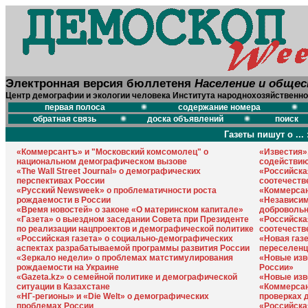
Электронная версия бюллетеня
Население и обще
Центр демографии и экологии человека Института народнохозяйственно
первая полоса
содержание номера
обратная связь
доска объявлений
поиск
Газеты пишут о ... 
«Коммерсантъ» и "Московский комсомолец" о
«Известия»
национальном демографическом вызове
содействию
«The Wall Street Journal» о демографических
«Российска
перспективах России
соотечеств
«Русский Newsweek» о проблематичности роста
«Коммерсан
рождаемости в России
«Независим
«Время новостей» о законе «О материнском капитале»
добровольн
«Газета» о выездном заседании Совета при Президенте
«Российска
по реализации нацпроектов и демографической политике
соотечеств
«Российская газета» о социально-демографических
«Новая газ
аспектах разрабатываемой программы развития России
переселенц
«Зеркало недели» о проблемах матстимулирования
«Новые изв
рождаемости на Украине
России»
«Gazeta.kz» о семейной политике и демографической
«Новые изв
ситуации в Казахстане
«Коммерсан
«НГ-регионы» и «Die Welt» о демографических
проверках 
проблемах России
«Российская