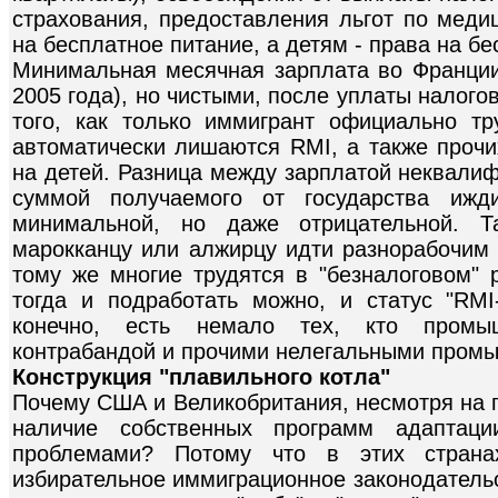
страхования, предоставления льгот по меди
на бесплатное питание, а детям - права на б
Минимальная месячная зарплата во Франции
2005 года), но чистыми, после уплаты налого
того, как только иммигрант официально тр
автоматически лишаются RMI, а также прочи
на детей. Разница между зарплатой неквали
суммой получаемого от государства ижд
минимальной, но даже отрицательной. 
марокканцу или алжирцу идти разнорабочим 
тому же многие трудятся в "безналоговом" 
тогда и подработать можно, и статус "RМI
конечно, есть немало тех, кто промыш
контрабандой и прочими нелегальными пром
Конструкция "плавильного котла"
Почему США и Великобритания, несмотря на 
наличие собственных программ адаптаци
проблемами? Потому что в этих страна
избирательное иммиграционное законодательс