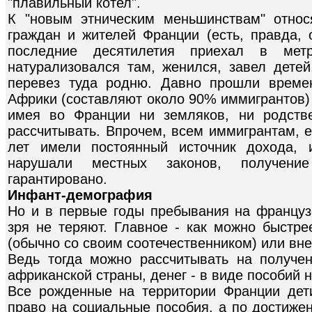
"плавильный котел".
К "новым этническим меньшинствам" относ
граждан и жителей Франции (есть, правда, 
последние десятилетия приехал в мет
натурализовался там, женился, завел детей
перевез туда родню. Давно прошли време
Африки (составляют около 90% иммигрантов) 
имея во Франции ни земляков, ни родств
рассчитывать. Впрочем, всем иммигрантам, е
лет имели постоянный источник дохода, 
нарушали местных законов, получение
гарантировано.
Инфант-демография
Но и в первые годы пребывания на францу
зря не теряют. Главное - как можно быстре
(обычно со своим соотечественником) или вне
Ведь тогда можно рассчитывать на получе
африканской страны, денег - в виде пособий н
Все рожденные на территории Франции дети
право на социальные пособия, а по достижен