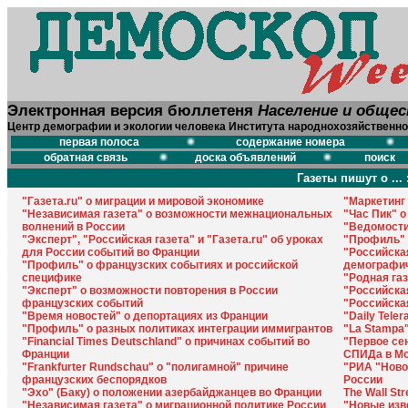
Электронная версия бюллетеня
Население и обще
Центр демографии и экологии человека Института народнохозяйственно
первая полоса
содержание номера
обратная связь
доска объявлений
поиск
Газеты пишут о ... 
"Газета.ru" о миграции и мировой экономике
"Маркетинг
"Независимая газета" о возможности межнациональных
"Час Пик" 
волнений в России
"Ведомости
"Эксперт", "Российская газета" и "Газета.ru" об уроках
"Профиль" 
для России событий во Франции
"Российская
"Профиль" о французских событиях и российской
демографич
специфике
"Родная га
"Эксперт" о возможности повторения в России
"Российска
французских событий
"Российска
"Время новостей" о депортациях из Франции
"Daily Tele
"Профиль" о разных политиках интеграции иммигрантов
"La Stampa
"Financial Times Deutschland" о причинах событий во
"Первое се
Франции
СПИДа в М
"Frankfurter Rundschau" о "полигамной" причине
"РИА "Ново
французских беспорядков
России
"Эхо" (Баку) о положении азербайджанцев во Франции
The Wall St
"Независимая газета" о миграционной политике России
"Новые изв