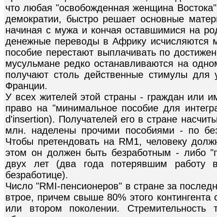
что любая "освобожденная женщина Востока"
демократии, быстро решает основные мате
начиная с мужа и кончая оставшимися на ро
денежные переводы в Африку исчисляются 
пособие перестают выплачивать по достижен
мусульмане редко останавливаются на одном
получают столь действенные стимулы для 
Франции.
У всех жителей этой страны - граждан или и
право на "минимальное пособие для интегр
d'insertion). Получателей его в стране насчит
млн. наделены прочими пособиями - по безр
Чтобы претендовать на RM1, человеку долж
этом он должен быть безработным - либо "п
двух лет (два года потерявшим работу 
безработице).
Число "RМI-пенсионеров" в стране за послед
втрое, причем свыше 80% этого контингента
или втором поколении. Стремительность 