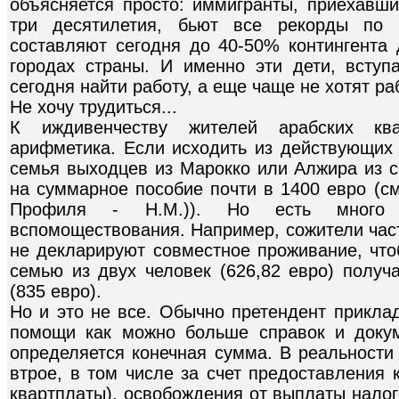
объясняется просто: иммигранты, приехавш
три десятилетия, бьют все рекорды по 
составляют сегодня до 40-50% контингента 
городах страны. И именно эти дети, вступ
сегодня найти работу, а еще чаще не хотят раб
Не хочу трудиться...
К иждивенчеству жителей арабских ква
арифметика. Если исходить из действующих 
семья выходцев из Марокко или Алжира из с
на суммарное пособие почти в 1400 евро (см
Профиля - Н.М.)). Но есть много п
вспомоществования. Например, сожители част
не декларируют совместное проживание, что
семью из двух человек (626,82 евро) получ
(835 евро).
Но и это не все. Обычно претендент прикла
помощи как можно больше справок и докум
определяется конечная сумма. В реальности
втрое, в том числе за счет предоставления 
квартплаты), освобождения от выплаты налог