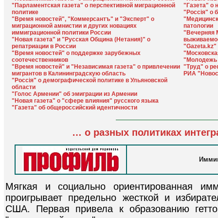
"Парламентская газета" о перспективной миграционной
"Газета" о
политике
"Россiя" о
"Время новостей", "Коммерсантъ" и "Эксперт" о
"Медицинск
миграционной амнистии и других новациях
патологии
иммиграционной политики России
"Вечерняя 
"Новая газета" и "Русская Община (Нетания)" о
выживаемо
репатриации в России
"Gazeta.kz
"Время новостей" о поддержке зарубежных
"Московска
соотечественников
"Молодежь 
"Время новостей" и "Независимая газета" о привлечении
"Труд" о р
мигрантов в Калининградскую область
РИА "Новос
"Россiя" о демографической политике в Ульяновской
области
"Голос Армении" об эмиграции из Армении
"Новая газета" о "сфере влияния" русского языка
"Газета" об общероссийский идентичности
… о разных политиках интег
Иммиг
Мягкая и социально ориентированная имм
проигрывает предельно жесткой и избират
США. Первая привела к образованию гетто