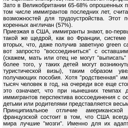
Зато в Великобритании 65-68% опрошенных п
том числе иммигрантов последних лет, счит
возможностей для трудоустройства. Этот п
коренных англичан (57%).
Приезжая в США, иммигранты знают, во-первых
такой же щедрой, как во Франции, системе 
вторых, что, даже получив заветную green c
вот запросто "воссоединиться" с оставши
(скажем, мать или отец не могут "выписать"
более того, у таких детей могут возникн
туристической визы), таким образом ув
получающих пособия. Хотя "родственная" им
тысяч человек в год, на очереди все еще ст
это означает, что при нынешних темпах 
иммигрантов перспектива воссоединения с о
детьми или родителями представляется весьм
Принципиальное отличие американской
французской состоит в том, что США всегд
мира лучшие "мозги". Именно для их адап