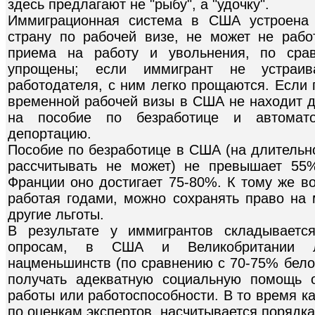
здесь предлагают не "рыбу", а "удочку".
Иммиграционная система в США устроена 
страну по рабочей визе, не может не раб
приема на работу и увольнения, по сра
упрощены; если иммигрант не устраив
работодателя, с ним легко прощаются. Если 
временной рабочей визы в США не находит д
на пособие по безработице и автомат
депортацию.
Пособие по безработице в США (на длительн
рассчитывать не может) не превышает 55
Франции оно достигает 75-80%. К тому же в
работая годами, можно сохранять право на 
другие льготы.
В результате у иммигрантов складываетс
опросам, в США и Великобритании л
нацменьшинств (по сравнению с 70-75% белог
получать адекватную социальную помощь о
работы или работоспособности. В то время ка
по оценкам экспертов, насчитывается порядка