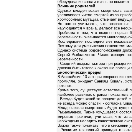
оборудование спасти жизнь не поможет.
Влияние родителей
Однако младенческая смертность зави
увеличивает число смертей из-за приоб
хромосомных мутаций, отмечает ведущи
Но важно учитывать, что возрастные 
наблюдаются у врача, делают все необхо
Проблема в том, что поздняя первая б
беременность оказывается многоплодной,
Исследования последних лет показываю
Поэтому для уменьшения показателя мла
Однако система родовспоможения должн
Сергей Рыбальченко. Число женщин поз
беременности.
- Средний возраст матери при рождении
должна быть готова к оказанию помощи в
Биологический предел
В ближайшие 10 лет при сохранении трен
промилле, ожидает Саниям Коваль, хотя
потолок.
Кроме того, существует естественный 
наиболее развитых странах показатель р
- Всегда будет какой-то процент детей 
не всегда можно спасти, - согласна Кова
Младенческая смертность будет сущест
Рыбальченко. Также ухудшается состоя
мировые практики, учитывая, что из-
необходимо наладить качественную сис
Важно также понимать, что в снижении 
- Развитие технологий приводит к выха