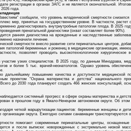
 дате регистрации в органах ЗАГС и не является окончательной. Итог
 2026 года.
 младенцев
звестиям" сообщили, что уровень младенческой смертности снизилс
мплекс мер, принятых на государственном уровне. В частности, растет
евременно диагностировать внутриутробные патологии плода. В 2025 год
проведения пренатальной диагностики (охват составляет более 90%).
водится ранняя диагностика на врожденные и наследственные заболев
еменно назначили лечение.
еской смертности внесло развитие сети перинатальных центров, доба
ния патологий беременных и рожениц в медицинские организации, име
астности, позволяет проводить высокотехнологичное хирургическое
 участие узких специалистов. В 2025 году, по данным Минздрава, ме
логов и более 5 тыс. врачей-неонатологов. Однако уровень обеспече
е.
по дальнейшему повышению качества и доступности медицинской 
ным проектом "Охрана материнства и детства" национального прое
Всего до 2030 года планируют создать 466 женских консультаций, осн
 наблюдается системный прогресс в сфере охраны материнства и детс
ирован в прошлом году в Ямало-Ненецком автономном округе. Об этом 
лагодаря четкой маршрутизации пациентов: беременные женщины и дети
 организации округа. Ежегодно силами санавиации транспортируются о
ертности помогают современные перинатальные центры, оснащенные
ведется и после выписки: новорожденных с экстремально низкой мас