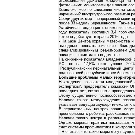
отслеживания дыхания младенца на 
фетальными мониторами для оценки сос
Комплекс мер по снижению числа смерт
нарушении? внутриутробного развития ре
Среди других мер - непрерывный монито
после 33 недель беременности. Также в
Устойчивая тенденция к снижению пока
году показатель составил 3,4 промилл
которая действует в крае с 2016 года.
- На базе Центра охраны материнства и
выездные неонатологические брига
специализированным реанимобилем для
авиация, - отметили в ведомстве.
На снижение показателя младенческой с
РФ, но на 17,5% ниже уровня 2024 
"Республиканский перинатальный центр
роды со всей республики и все беременн
Большие проблемы малых территори
Нахождение показателя младенческой 
экспертизы", председатель комиссии О
последних лет, связанных с проведением
Этому существенно поспособствовало с
Наличие такого медучреждения позвол
указывает ведущий акушер-гинеколог кл
В перинатальных центрах врачи могут
прооперировать ребенка, рассказывает в
Наличие такого центра в регионе игра
Однако мировая практика показывает, 
счет системы профилактики и контроля 
- Я считаю, что такие меры могут суще