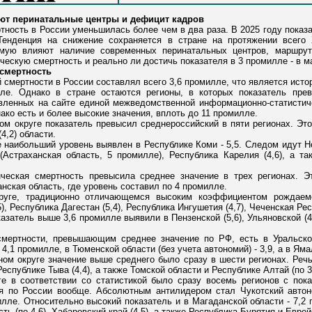
ют перинатальные центры и дефицит кадров
тность в России уменьшилась более чем в два раза. В 2025 году показа
 Тенденция на снижение сохраняется в стране на протяжении всего 
ямую влияют наличие современных перинатальных центров, маршрут
ескую смертность и реально ли достичь показателя в 3 промилле - в м
 смертность
й смертности в России составлял всего 3,6 промилле, что является ист
ле. Однако в стране остаются регионы, в которых показатель пре
авленных на сайте единой межведомственной информационно-статистиче
нако есть и более высокие значения, вплоть до 11 промилле.
м округе показатель превысил среднероссийский в пяти регионах. Это Т
4,2) области.
наибольший уровень выявлен в Республике Коми - 5,5. Следом идут Но
Астраханская область, 5 промилле), Республика Карелия (4,6), а так
ская смертность превысила среднее значение в трех регионах. Э
нская область, где уровень составил по 4 промилле.
руге, традиционно отличающемся высоким коэффициентом рождаемос
, Республика Дагестан (5,4), Республика Ингушетия (4,7), Чеченская Респ
атель выше 3,6 промилле выявили в Пензенской (5,6), Ульяновской (4,8
смертности, превышающим среднее значение по РФ, есть в Уральско
4,1 промилле, в Тюменской области (без учета автономий) - 3,9, а в Яма
м округе значение выше среднего было сразу в шести регионах. Речь 
 Республике Тыва (4,4), а также Томской области и Республике Алтай (по 
е в соответствии со статистикой было сразу восемь регионов с пок
я по России вообще. Абсолютным антилидером стал Чукотский автоно
илле. Относительно высокий показатель и в Магаданской области - 7,2
ть (по 4,6), Хабаровский край (4,5), а также Республика Бурятия и Еврей