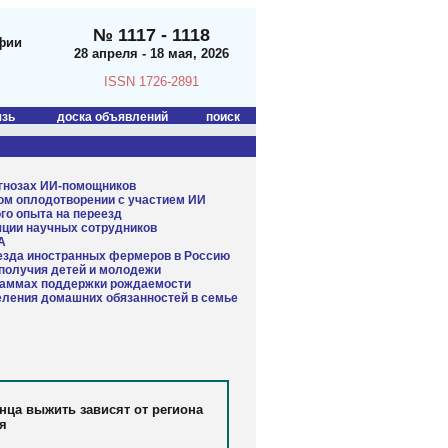
№ 1117 - 1118
фии
28 апреля - 18 мая, 2026
ISSN 1726-2891
язь
доска объявлений
поиск
агнозах ИИ-помощников
ном оплодотворении с участием ИИ
го опыта на переезд
яции научных сотрудников
А
еезда иностранных фермеров в Россию
получия детей и молодежи
раммах поддержки рождаемости
еления домашних обязанностей в семье
нца выжить зависят от региона
я