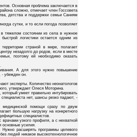
ентов. Основная проблема заключается в
 района сложно, отмечает член Госсовета
тва, детства и поддержки семьи Саниям
ногда сутки, и то если погода позволяет
 в тяжелом состоянии из села в нужное
 быстрой логистики остается одним из
 территории страной в мире, полагает
ентру незадолго до родов, если в месте
емьи, поэтому ей необходимо оказать
.
ивания. А для этого нужно повышение
 - убежден он.
нают эксперты. Количество неонатологов
дного, утверждает Олеся Моторина.
, который умеет правильно интубировать
 специалиста нет, шансы резко падают, -
ой медицинской помощи сразу по двум
агает большую нагрузку на конкретного
 дефицитных специалистов.
с врачами узкого профиля, а с нехваткой
я основные усилия.
. Нужно расширять программы целевого
 без людей никакое высокотехнологичное