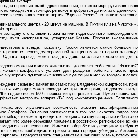
ркивает эксперт.
егодня перед системой здравоохранения, остается маршрутизация паци
вило, находятся в столицах регионов и добраться до них из отдаленного
ссии генерального совета партии "Единая Россия" по защите материнс
ринатального центра - 20 минут на машине. В Якутии или на Чукотке - и
Моторина.
ет женщину с отслойкой плаценты или недоношенного новорожденного
случиться непоправимое, утверждает Коваль. Поэтому выстраивание
ществовала всегда, поскольку Россия является самой большой по
ть решается переездом беременной женщины ближе к перинатальному ц
. Однако переезд может создать дополнительные сложности для с
родовспоможения к месту жительства, дополняет собеседник "Известий"
х женщин комфортные условия для рождения ребенка в месте прож
-акушерских пунктов и женских консультаций в малых городах и селах,
еждений серьезно влияет на статистику младенческой смертности, приз
 на тысячу родов может приходиться три таких врача, а в другом - ни о
 28-й неделе весом 900 г, первые минуты решают всё. Нужен специалист
фактант, настроить аппарат ИВЛ под конкретного ребенка. Если такого
ниматологов ограничивает возможность оказания квалифицированн
йла Латифова. Основная заключается в том, что нехватка кадров возл
х ошибок, что может приводить к эмоциональному выгоранию и без того
гает, что более серьезная проблема в российских регионах сейчас не 
о медицинского персонала. И именно в борьбе с их дефицитом требуютс
атка кадров необходимо в приоритетном порядке, убеждена Моторина
 зарплаты и предоставлять специалистам в регионах жилье, потому что