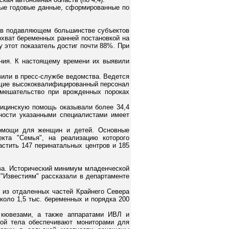
овые годовые данные, сформированные по
я в подавляющем большинстве субъектов
 охват беременных ранней постановкой на
у этот показатель достиг почти 88%. При
ания. К настоящему времени их выявили
вили в пресс-службе ведомства. Ведется
ющие высококвалифицированный персонал
 вмешательство при врожденных пороках
дицинскую помощь оказывали более 34,4
нности указанными специалистами имеет
помощи для женщин и детей. Основные
кта "Семья", на реализацию которого
астить 147 перинатальных центров и 185
тва. Исторический минимум младенческой
"Известиям" рассказали в департаменте
 из отдаленных частей Крайнего Севера
коло 1,5 тыс. беременных и порядка 200
 кювезами, а также аппаратами ИВЛ и
сой тела обеспечивают мониторами для