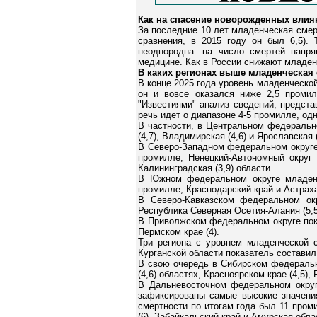
Как на спасение новорожденных влия
За последние 10 лет младенческая смер
сравнения, в 2015 году он был 6,5).
неоднородна: на число смертей напр
медицине. Как в России снижают младенч
В каких регионах выше младенческая
В конце 2025 года уровень младенческо
он и вовсе оказался ниже 2,5 промил
"Известиями" анализ сведений, предст
речь идет о диапазоне 4-5 промилле, од
В частности, в Центральном федерально
(4,7), Владимирская (4,6) и Ярославская (
В Северо-Западном федеральном округе 
промилле, Ненецкий-Автономный округ (
Калининградская (3,9) области.
В Южном федеральном округе младенче
промилле, Краснодарский край и Астраха
В Северо-Кавказском федеральном ок
Республика Северная Осетия-Алания (5,5)
В Приволжском федеральном округе показ
Пермском крае (4).
Три региона с уровнем младенческой 
Курганской области показатель составил 
В свою очередь в Сибирском федерально
(4,6) областях, Красноярском крае (4,5),
В Дальневосточном федеральном округ
зафиксированы самые высокие значени
смертности по итогам года был 11 пром
(6), Забайкальский край и Амурская облас