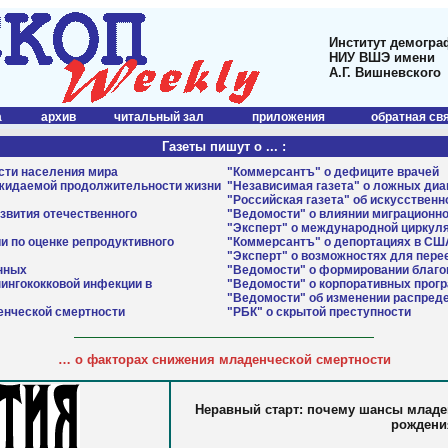
Институт демогра
НИУ ВШЭ имени
А.Г. Вишневского
а
архив
читальный зал
приложения
обратная св
Газеты пишут о ... :
ости населения мира
"Коммерсантъ" о дефиците врачей
ожидаемой продолжительности жизни
"Независимая газета" о ложных ди
"Российская газета" об искусствен
азвития отечественного
"Ведомости" о влиянии миграционно
"Эксперт" о международной циркул
и по оценке репродуктивного
"Коммерсантъ" о депортациях в СШ
"Эксперт" о возможностях для пер
нных
"Ведомости" о формировании благо
ингококковой инфекции в
"Ведомости" о корпоративных прог
"Ведомости" об изменении распред
енческой смертности
"РБК" о скрытой преступности
…
о факторах снижения младенческой смертности
Неравный старт: почему шансы младе
рождени