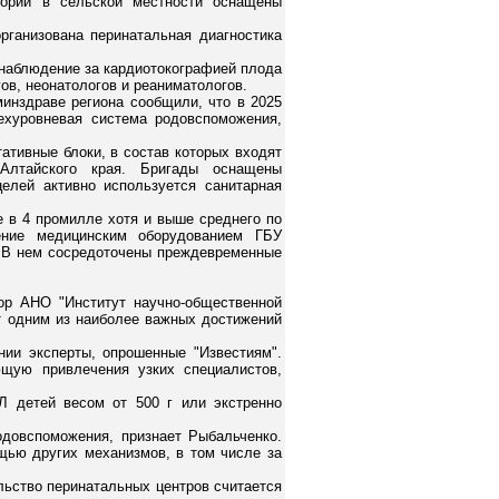
ории в сельской местности оснащены
рганизована перинатальная диагностика
 наблюдение за кардиотокографией плода
ов, неонатологов и реаниматологов.
инздраве региона сообщили, что в 2025
рехуровневая система родовспоможения,
ативные блоки, в состав которых входят
Алтайского края. Бригады оснащены
елей активно используется санитарная
е в 4 промилле хотя и выше среднего по
ение медицинским оборудованием ГБУ
. В нем сосредоточены преждевременные
ор АНО "Институт научно-общественной
т одним из наиболее важных достижений
нии эксперты, опрошенные "Известиям".
ющую привлечения узких специалистов,
Л детей весом от 500 г или экстренно
одовспоможения, признает Рыбальченко.
щью других механизмов, в том числе за
льство перинатальных центров считается