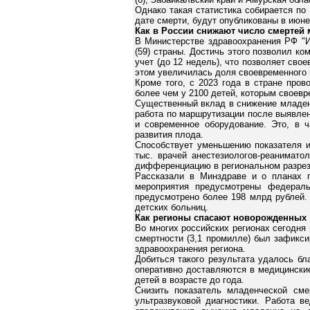
Однако такая статистика собирается по
дате смерти, будут опубликованы в июне
Как в России снижают число смертей
В Министерстве здравоохранения РФ "И
(59) страны. Достичь этого позволил ко
учет (до 12 недель), что позволяет сво
этом увеличилась доля своевременного 
Кроме того, с 2023 года в стране про
более чем у 2100 детей, которым своевр
Существенный вклад в снижение младенч
работа по маршрутизации после выявле
и современное оборудование. Это, в ч
развития плода.
Способствует уменьшению показателя и
тыс. врачей анестезиологов-реанимато
дифференциацию в региональном разрез
Рассказали в Минздраве и о планах 
мероприятия предусмотрены федераль
предусмотрено более 198 млрд рублей. 
детских больниц.
Как регионы спасают новорожденных
Во многих российских регионах сегодня
смертности (3,1 промилле) был зафикс
здравоохранения региона.
Добиться такого результата удалось б
оперативно доставляются в медицинские
детей в возрасте до года.
Снизить показатель младенческой см
ультразвуковой диагностики. Работа 