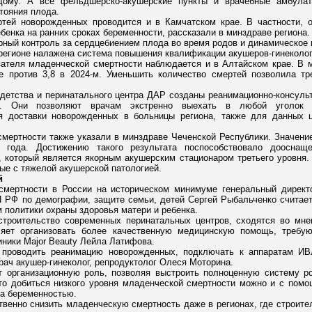
дому. А все фельдшерско-акушерские пункты и врачебные амбулат
тояния плода.
ей новорожденных проводится и в Камчатском крае. В частности, о
бенка на ранних сроках беременности, рассказали в минздраве региона.
рный контроль за сердцебиением плода во время родов и динамическое
 регионе налажена система повышения квалификации акушеров-гинеколог
зателя младенческой смертности наблюдается и в Алтайском крае. В м
е против 3,8 в 2024-м. Уменьшить количество смертей позволила т
 детства и перинатального центра ДАР созданы реанимационно-консульт
ды. Они позволяют врачам экстренно выехать в любой уголок 
 доставки новорожденных в больницы региона, также для данных ц
мертности также указали в минздраве Чеченской Республики. Значени
года. Достижению такого результата поспособствовало дооснащ
", который является якорным акушерским стационаром третьего уровня
ые с тяжелой акушерской патологией.
й
смертности в России на историческом минимуме генеральный директ
П РФ по демографии, защите семьи, детей Сергей Рыбальченко считае
 политики охраны здоровья матери и ребенка.
троительство современных перинатальных центров, сходятся во мне
яет организовать более качественную медицинскую помощь, требу
иники Major Beauty Лейла Латифова.
 проводить реанимацию новорожденных, подключать к аппаратам ИВ
рач акушер-гинеколог, репродуктолог Олеся Моторина.
ет организационную роль, позволяя выстроить полноценную систему р
что добиться низкого уровня младенческой смертности можно и с помо
за беременностью.
ственно снизить младенческую смертность даже в регионах, где строите