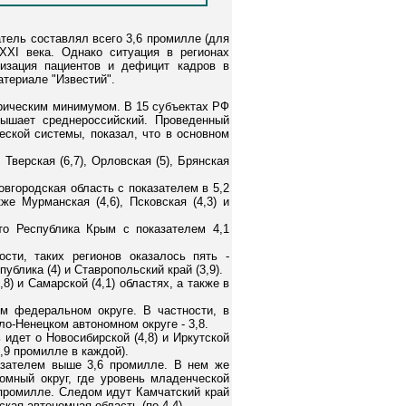
тель составлял всего 3,6 промилле (для
XXI века. Однако ситуация в регионах
изация пациентов и дефицит кадров в
атериале "Известий".
орическим минимумом. В 15 субъектах РФ
вышает среднероссийский. Проведенный
ской системы, показал, что в основном
верская (6,7), Орловская (5), Брянская
вгородская область с показателем в 5,2
же Мурманская (4,6), Псковская (4,3) и
то Республика Крым с показателем 4,1
ти, таких регионов оказалось пять -
ублика (4) и Ставропольский край (3,9).
) и Самарской (4,1) областях, а также в
м федеральном округе. В частности, в
ло-Ненецком автономном округе - 3,8.
идет о Новосибирской (4,8) и Иркутской
3,9 промилле в каждой).
азателем выше 3,6 промилле. В нем же
мный округ, где уровень младенческой
 промилле. Следом идут Камчатский край
ская автономная область (по 4,4).