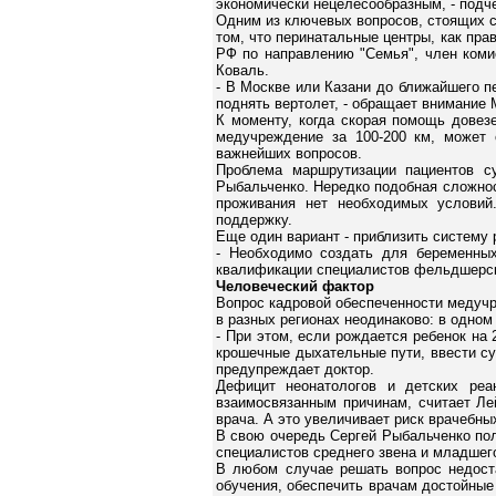
экономически нецелесообразным, - подче
Одним из ключевых вопросов, стоящих с
том, что перинатальные центры, как пра
РФ по направлению "Семья", член коми
Коваль.
- В Москве или Казани до ближайшего пе
поднять вертолет, - обращает внимание 
К моменту, когда скорая помощь довез
медучреждение за 100-200 км, может 
важнейших вопросов.
Проблема маршрутизации пациентов су
Рыбальченко. Нередко подобная сложнос
проживания нет необходимых условий
поддержку.
Еще один вариант - приблизить систему 
- Необходимо создать для беременны
квалификации специалистов фельдшерско
Человеческий фактор
Вопрос кадровой обеспеченности медучр
в разных регионах неодинаково: в одном
- При этом, если рождается ребенок на
крошечные дыхательные пути, ввести сур
предупреждает доктор.
Дефицит неонатологов и детских реа
взаимосвязанным причинам, считает Ле
врача. А это увеличивает риск врачебны
В свою очередь Сергей Рыбальченко пола
специалистов среднего звена и младшег
В любом случае решать вопрос недост
обучения, обеспечить врачам достойные