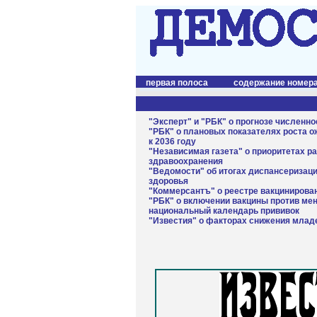
первая полоса
содержание номер
"Эксперт" и "РБК" о прогнозе численн
"РБК" о плановых показателях роста 
к 2036 году
"Независимая газета" о приоритетах р
здравоохранения
"Ведомости" об итогах диспансеризаци
здоровья
"Коммерсантъ" о реестре вакцинирова
"РБК" о включении вакцины против мен
национальный календарь прививок
"Известия" о факторах снижения млад