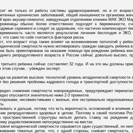
сит не только от работы системы здравоохранения, но и от возрас
ретенных хронических заболеваний, общей изношенности организма жен
й врач акушер-гинеколог, заведующая отделением клиники МАК ЭКО Ма
роженицы обычно более ответственно подходят к беременности, с
димые скрининги и следят за здоровьем, что частично компенсирует би
еременность часто является результатом лечения бесплодия и ЭКО, 
 что само по себе считается фактором риска.
т, что возраст отца также влияет на возникновение патологий у ребе
денческой смертности нужно мотивировать граждан заводить ребенка в 
а быть ориентирована на оказание помощи при рождении ребенка же
днего репродуктивного возраста в России сейчас довольно высоко, пр
 третьего ребенка сейчас составляет 32 года. И на это мы должны ор
 этом случае, - убежден эксперт.
да на развитие высоких технологий уровень младенческой смертности в
 без решения проблемы кадрового голода и транспортной доступности
предел снижения смертности новорожденных, предупреждает перината
едко опускается значительно ниже 2-3 промилле.
с пороками, несовместимыми с жизнью, или экстремально недоношенных -
ль.
вовать и дальше, потому что есть вероятность осложнений и влияние 
ние репродуктивного здоровья в целом. Поэтому в своей политике Ро
за пространственной структуры нельзя делать ставку на рождение д
тему родовспоможения непосредственно на местах.
уровня младенческой смертности скрывается один существенный, но нео
живанию тяжелых деток, что, с одной стороны, снижает смертность, 