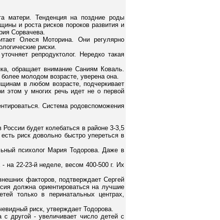
та матери. Тенденция на поздние роды
щины и роста рисков пороков развития и
рия Сорвачева.
читает Олеся Моторина. Они регулярно
ологические риски.
уточняет репродуктолог. Нередко такая
нка, обращает внимание Саниям Коваль.
более молодом возрасте, уверена она.
нщинам в любом возрасте, подчеркивает
и этом у многих речь идет не о первой
иентироваться. Система родовспоможения
 России будет колебаться в районе 3-3,5
 есть риск довольно быстро упереться в
льный психолог Мария Тодорова. Даже в
 на 22-23-й неделе, весом 400-500 г. Их
внешних факторов, подтверждает Сергей
ссия должна ориентироваться на лучшие
етей только в перинатальных центрах,
чевидный риск, утверждает Тодорова.
а с другой - увеличивает число детей с