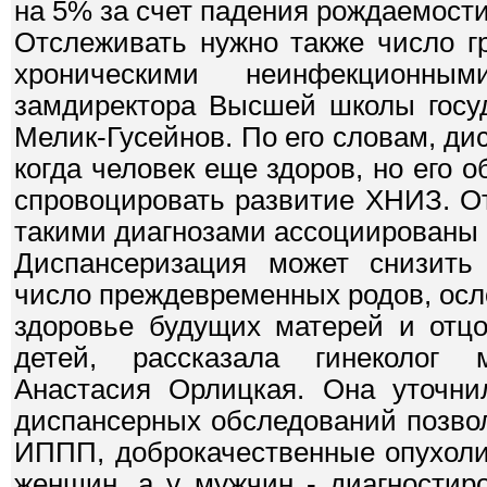
на 5% за счет падения рождаемости
Отслеживать нужно также число г
хроническими неинфекционны
замдиректора Высшей школы госу
Мелик-Гусейнов. По его словам, ди
когда человек еще здоров, но его 
спровоцировать развитие ХНИЗ. От
такими диагнозами ассоциированы 
Диспансеризация может снизить 
число преждевременных родов, осл
здоровье будущих матерей и отцо
детей, рассказала гинеколог 
Анастасия Орлицкая. Она уточни
диспансерных обследований позво
ИППП, доброкачественные опухоли
женщин, а у мужчин - диагностир