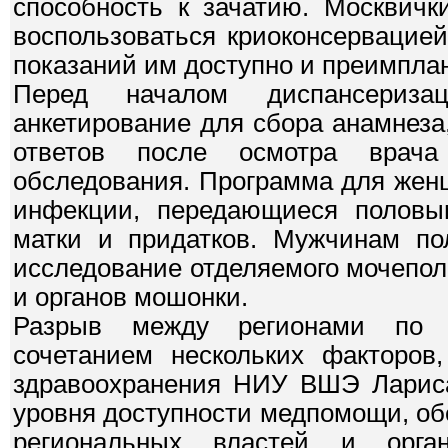
способность к зачатию. Москвичк
воспользоваться криоконсервацие
показаний им доступно и преимплан
Перед началом диспансериза
анкетирование для сбора анамнеза,
ответов после осмотра врач
обследования. Программа для жен
инфекции, передающиеся половы
матки и придатков. Мужчинам по
исследование отделяемого мочепол
и органов мошонки.
Разрыв между регионами по о
сочетанием нескольких факторов,
здравоохранения НИУ ВШЭ Лариса 
уровня доступности медпомощи, об
региональных властей и орга