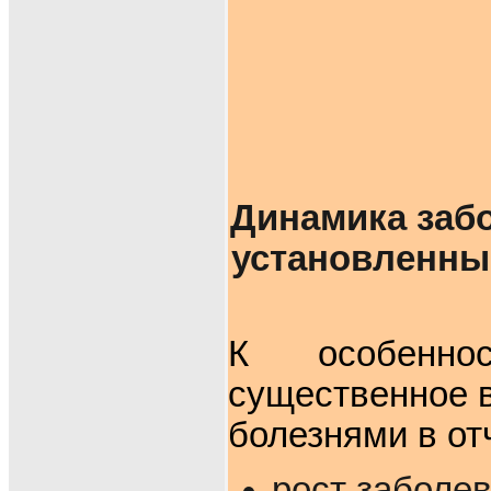
Динамика заб
установленным
К особеннос
существенное в
болезнями в от
рост заболев