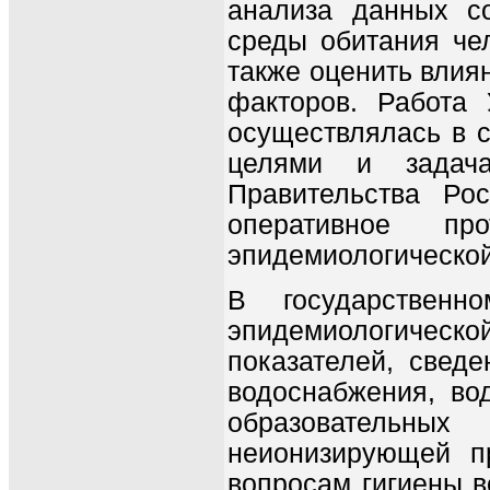
анализа данных со
среды обитания че
также оценить влия
факторов. Работа 
осуществлялась в с
целями и задача
Правительства Ро
оперативное пр
эпидемиологической
В государственн
эпидемиологическ
показателей, свед
водоснабжения, во
образовательных
неионизирующей п
вопросам гигиены в