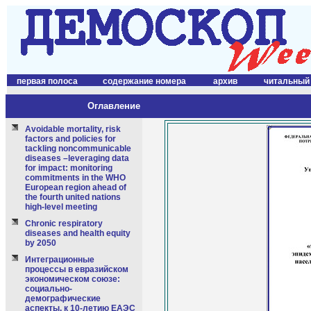
первая полоса
содержание номера
архив
читальный
Оглавление
Avoidable mortality, risk
factors and policies for
tackling noncommunicable
diseases –leveraging data
for impact: monitoring
commitments in the WHO
European region ahead of
the fourth united nations
high-level meeting
Chronic respiratory
diseases and health equity
by 2050
Интеграционные
процессы в евразийском
экономическом союзе:
социально-
демографические
аспекты. к 10-летию ЕАЭС