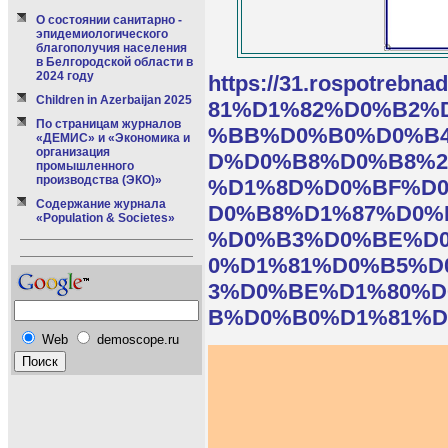
О состоянии санитарно -
эпидемиологического
благополучия населения
в Белгородской области в
2024 году
https://31.rospot
Children in Azerbaijan 2025
81%D1%82%D0%B2%
По страницам журналов
%BB%D0%B0%D0%B4
«ДЕМИС» и «Экономика и
организация
D%D0%B8%D0%B8%2
промышленного
производства (ЭКО)»
%D1%8D%D0%BF%D
Содержание журнала
D0%B8%D1%87%D0%
«Population & Societes»
%D0%B3%D0%BE%D
0%D1%81%D0%B5%D
3%D0%BE%D1%80%
B%D0%B0%D1%81%D1
Web
demoscope.ru