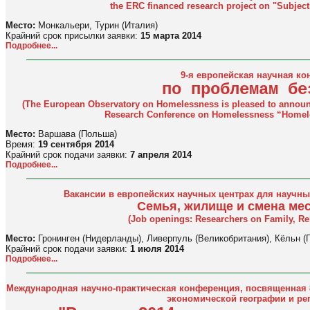
the ERC financed research project on "Subjectiv
Место:
Монкальери, Турин (Италия)
Крайний срок присылки заявки:
15 марта 2014
Подробнее...
9-я европейская научная к
по проблемам бе
(The European Observatory on Homelessness is pleased to announc
Research Conference on Homelessness “Homeles
Место:
Варшава (Польша)
Время:
19 сентября 2014
Крайний срок подачи заявки:
7 апреля 2014
Подробнее...
Вакансии в европейских научных центрах
для научны
Семья, жилище и смена ме
(Job openings: Researchers on Family, Re
Место:
Гронинген (Нидерланды), Ливерпуль (Великобритания), Кёльн (
Крайний срок подачи заявки:
1 июля 2014
Подробнее...
Международная научно-практическая конференция, посвященная 
экономической географии и ре