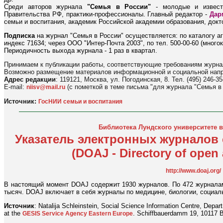
Среди авторов журнала
"Семья в России"
- молодые и извест
Правительства РФ, практики-профессионалы. Главный редактор -
Дар
семьи и воспитания, академик Российской академии образования, докт
Подписка
на журнал "Семья в России" осуществляется: по каталогу аг
индекс 71634; через ООО "Интер-Почта 2003", по тел. 500-00-60 (многока
Периодичность выхода журнала - 1 раз в квартал.
Принимаем к публикации работы, соответствующие требованиям журна
Возможно размещение материалов информационной и социальной напр
Адрес редакции
: 119121, Москва, ул. Погодинская, 8. Тел. (495) 246-35
E-mail:
(с пометкой в теме письма "для журнала "Семья в
niisv@mail.ru
Источник:
ГосНИИ семьи и воспитания
Библиотека Лундского университете 
Указатель электронных журналов
(DOAJ - Directory of open 
http://www.doaj.org/
В настоящий момент DOAJ содержит 1930 журналов. По 472 журналам
тысяч. DOAJ включает в себя журналы по медицине, биологии, социал
Источник
: Natalija Schleinstein, Social Science Information Centre, Depa
at the
. Schiffbauerdamm 19, 10117 B
GESIS Service Agency Eastern Europe