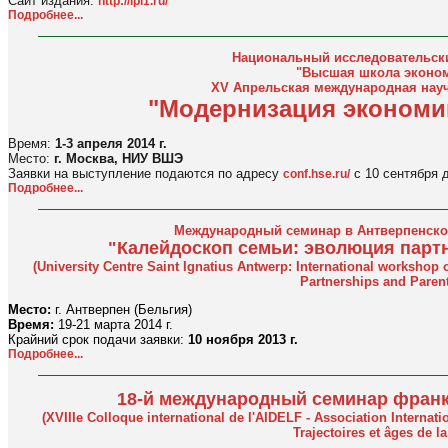
Сайт издания:
http://ipi1.ru/
Подробнее...
Национальный исследовательски
"Высшая школа эконо
XV Апрельская международная нау
"Модернизация экономи
Время:
1-3 апреля 2014 г.
Место:
г. Москва, НИУ ВШЭ
Заявки на выступление подаются по адресу
с 10 сентября д
conf.hse.ru/
Подробнее...
Международный семинар в Антверпенском
"Калейдоскоп семьи: эволюция партн
(University Centre Saint Ignatius Antwerp: International workshop 
Partnerships and Parent
Место:
г. Антверпен (Бельгия)
Время:
19-21 марта 2014 г.
Крайний срок подачи заявки:
10 ноября 2013 г.
Подробнее...
18-й международный семинар фран
(XVIIIe Colloque international de l'AIDELF - Association Intern
Trajectoires et âges de la