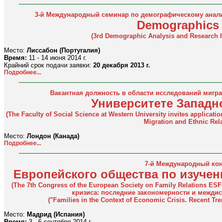
3-й Международный семинар по демографическому анал
Demographics 
(3rd Demographic Analysis and Research I
Место:
Лиссабон (Португалия)
Время:
11 - 14 июня 2014 г.
Крайний срок подачи заявки:
20 декабря 2013 г.
Подробнее...
Вакантная должность в области исследований мигр
Университете Западн
(The Faculty of Social Science at Western University invites applicatio
Migration and Ethnic Rel
Место:
Лондон (Канада)
Подробнее...
7-й Международный кон
Европейского общества по изуче
(The 7th Congress of the European Society on Family Relations E
кризиса: последние закономерности и межди
("Families in the Context of Economic Crisis. Recent Tre
Место:
Мадрид (Испания)
Время:
3 - 6 сентября 2014 г.