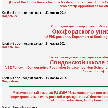
(One of the King's Russia Institute Masters programmes, King's 
scholarship opportunities for ou
Крайний срок подачи заявки:
31 марта 2014
Подробнее...
Стипендии для аспирантов на Факу
Оксфордского уни
(2 PhD positions, Department of Sociology
Крайний срок подачи заявки:
14 марта 2014
Подробнее...
Вакансия научного сотрудника в об
Лондонской школе 
(LSE Fellow in Demography / Population Science - London School of
Social Policy)
Крайний срок подачи заявки:
13 марта 2014
Подробнее...
IUSSP
Международный семинар
"Взаимодействие при вз
формированием семьи, работой и гражданством" (International S
adulthood: education, family formation
Место:
Кейп-Кост (Гана)