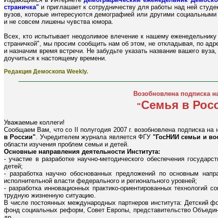
страничка"
и приглашает к сотрудничеству для работы над ней студе
вузов, которые интересуются демографией или другими социальными 
и не совсем лишены чувства юмора.
Всех, кто испытывает неодолимое влечение к нашему еженедельнику 
страничкой", мы просим сообщить нам об этом, не откладывая, по ад
и назначим время встречи. Не забудьте указать название вашего вуза,
доучиться к настоящему времени.
Редакция Демоскопа Weekly.
Возобновлена подписка н
Семья в Рос
"
Уважаемые коллеги!
Сообщаем Вам, что со II полугодия 2007 г. возобновлена подписка н
в России"
. Учредителем журнала является ФГУ
"ГосНИИ семьи и во
области изучения проблем семьи и детей.
Основные направления деятельности Института:
- участие в разработке научно-методического обеспечения государс
детей;
- разработка научно обоснованных предложений по основным напр
исполнительной власти федерального и регионального уровней;
- разработка инновационных практико-ориентированных технологий с
трудную жизненную ситуацию.
В числе постоянных международных партнеров института: Детский 
фонд социальных реформ, Совет Европы, представительство Объед
др.