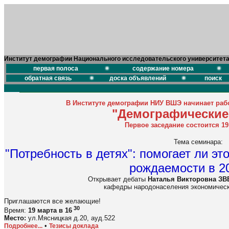
Институт демографии Национального исследовательского университет
первая полоса
содержание номера
обратная связь
доска объявлений
поиск
В Институте демографии НИУ ВШЭ начинает раб
"Демографические
Первое заседание состоится 19 
Тема семинара:
"Потребность в детях": помогает ли эт
рождаемости в 2
Открывает дебаты
Наталья Викторовна З
кафедры народонаселения экономическ
Приглашаются все желающие!
30
Время:
19 марта в 16
Место:
ул.Мясницкая д.20, ауд.522
•
Подробнее...
Тезисы доклада