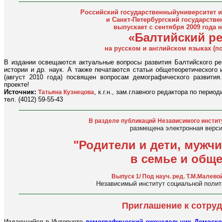
Российский государственныйуниверситет им
и Санкт-Петербургский государств
выпускает с сентября 2009 года
«Балтийский р
на русском и английском языках (по
В издании освещаются актуальные вопросы развития Балтийского рег
истории и др. наук. А также печатаются статьи общетеоретического 
(август 2010 года) посвящен вопросам демографического развити
проекте!
Источник:
, к.г.н., зам.главного редактора по перио
Татьяна Кузнецова
тел. (4012) 59-55-43
В разделе публикаций
Независимого инстит
размещена электронная верси
"Родители и дети, муж
в семье и обще
Выпуск 1/ Под науч. ред. Т.М.Малевой
Независимый институт социальной полити
Приглашение к сотру
Издающийся в Интернете
демографический еженедельник Демоско