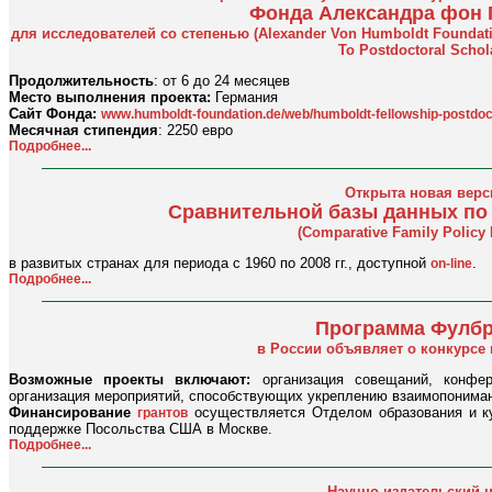
Фонда Александра фон 
для исследователей со степенью (Alexander Von Humboldt Foundati
To Postdoctoral Schol
Продолжительность
: от 6 до 24 месяцев
Место выполнения проекта:
Германия
Сайт Фонда:
www.humboldt-foundation.de/web/humboldt-fellowship-postdoc
Месячная стипендия
: 2250 евро
Подробнее...
Открыта новая верс
Сравнительной базы данных по
(Comparative Family Policy 
в развитых странах для периода с 1960 по 2008 гг., доступной
.
on-line
Подробнее...
Программа Фулбр
в России объявляет о конкурсе
Возможные проекты включают:
организация совещаний, конфер
организация мероприятий, способствующих укреплению взаимопонима
Финансирование
осуществляется Отделом образования и к
грантов
поддержке Посольства США в Москве.
Подробнее...
Научно-издательский 