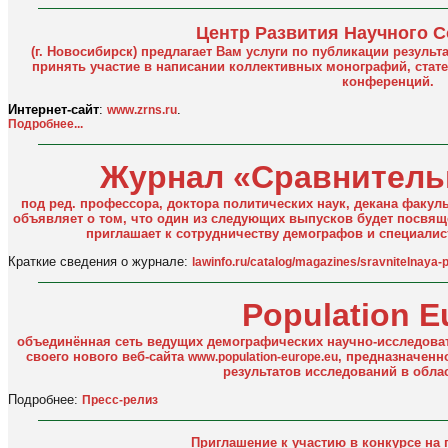
Центр Развития Научного 
(г. Новосибирск) предлагает Вам услуги по публикации резуль
принять участие в написании коллективных монографий, стат
конференций.
Интернет-сайт
:
.
www.zrns.ru
Подробнее...
Журнал «Сравнитель
под ред. профессора, доктора политических наук, декана факул
объявляет о том, что один из следующих выпусков будет посвя
приглашает к сотрудничеству демографов и специали
Краткие сведения о журнале:
lawinfo.ru/catalog/magazines/sravnitelnaya-po
Population E
объединённая сеть ведущих демографических научно-исследоват
своего нового веб-сайта
, предназначенн
www.population-europe.eu
результатов исследований в обла
Подробнее:
Пресс-релиз
Приглашение к участию в конкурсе на