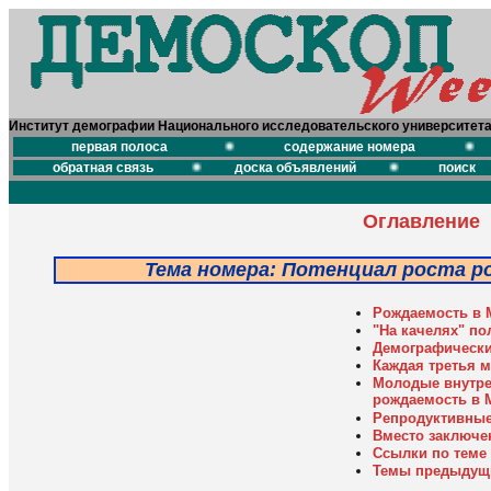
Институт демографии Национального исследовательского университет
первая полоса
содержание номера
обратная связь
доска объявлений
поиск
Оглавление
Тема номера: Потенциал роста р
Рождаемость в 
"На качелях" по
Демографически
Каждая третья м
Молодые внутре
рождаемость в 
Репродуктивные
Вместо заключе
Ссылки по теме
Темы предыдущ