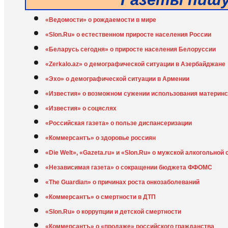
«Ведомости» о рождаемости в мире
«Slon.Ru» о естественном приросте населения России
«Беларусь сегодня» о приросте населения Белоруссии
«Zerkalo.az» о демографической ситуации в Азербайджане
«Эхо» о демографической ситуации в Армении
«Известия» о возможном сужении использования материнс
«Известия» о соцяслях
«Российская газета» о пользе диспансеризации
«Коммерсантъ» о здоровье россиян
«Die Welt», «Gazeta.ru» и «Slon.Ru» о мужской алкогольной
«Независимая газета» о сокращении бюджета ФФОМС
«The Guardian» о причинах роста онкозаболеваний
«Коммерсантъ» о смертности в ДТП
«Slon.Ru» о коррупции и детской смертности
«Коммерсантъ» о «продаже» российского гражданства