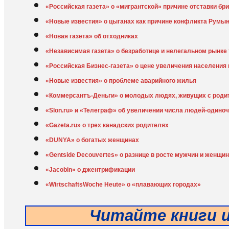
«Российская газета» о «мигрантской» причине отставки бр
«Новые известия» о цыганах как причине конфликта Румы
«Новая газета» об отходниках
«Независимая газета» о безработице и нелегальном рынке
«Российская Бизнес-газета» о цене увеличения населения
«Новые известия» о проблеме аварийного жилья
«Коммерсантъ-Деньги» о молодых людях, живущих с роди
«Slon.ru» и «Телеграф» об увеличении числа людей-одиноч
«Gazeta.ru» о трех канадских родителях
«DUNYA» о богатых женщинах
«Gentside Decouvertes» о разнице в росте мужчин и женщин
«Jacobin» о джентрификации
«WirtschaftsWoche Heute» о «плавающих городах»
Читайте книги 