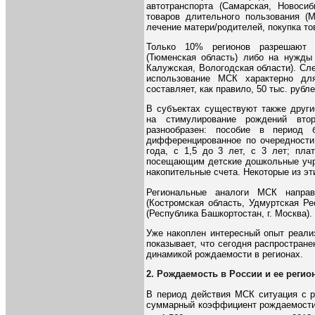
автотранспорта (Самарская, Новосиб
товаров длительного пользования (М
лечение матери/родителей, покупка то
Только 10% регионов разрешают 
(Тюменская область) либо на нужды 
Калужская, Вологодская области). Сле
использование МСК характерно дл
составляет, как правило, 50 тыс. рубле
В субъектах существуют также други
на стимулирование рождений вто
разнообразен: пособие в период 
дифференцированное по очередности 
года, с 1,5 до 3 лет, с 3 лет; пла
посещающим детские дошкольные учр
накопительные счета. Некоторые из э
Региональные аналоги МСК напра
(Костромская область, Удмуртская Р
(Республика Башкортостан, г. Москва).
Уже накоплен интересный опыт реали
показывает, что сегодня распростране
динамикой рождаемости в регионах.
2. Рождаемость в России и ее регио
В период действия МСК ситуация с р
суммарный коэффициент рождаемости (