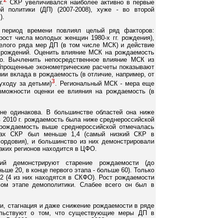
г.
СКР увеличивался наиболее активно в первые
й политики (ДП) (2007-2008), хуже - во второй
).
 период времени повлиял целый ряд факторов:
(рост числа молодых женщин 1980-х гг. рождения),
целого ряда мер ДП (в том числе МСК) и действие
 рождений. Оценить влияние МСК на рождаемость
но. Вычленить непосредственное влияние МСК из
Упрощенные эконометрические расчеты показывают
и вклада в рождаемость (в отличие, например, от
3
уходу за детьми)
. Региональный МСК - мера еще
зможности оценки ее влияния на рождаемость (в
не одинакова. В большинстве областей она ниже
 в 2010 г. рождаемость была ниже среднероссийской
 рождаемость выше среднероссийской отмечалась
онах СКР был меньше 1,4 (самый низкий СКР в
Мордовия), и большинство из них демонстрировали
аких регионов находится в ЦФО.
ий демонстрируют старение рождаемости (до
ше 20, в конце первого этапа - больше 60). Только
 2 (4 из них находятся в СКФО). Рост рождаемости
вом этапе демополитики. Слабее всего он был в
и, стагнация и даже снижение рождаемости в ряде
ельствуют о том, что существующие меры ДП в