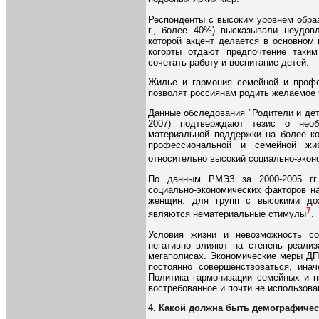
Респонденты с высоким уровнем образ
г., более 40%) высказывали неудов
которой акцент делается в основном
когорты отдают предпочтение таки
сочетать работу и воспитание детей.
Жилье и гармония семейной и профе
позволят россиянам родить желаемое 
Данные обследования "Родители и дет
2007) подтверждают тезис о необ
материальной поддержки на более к
профессиональной и семейной жиз
относительно высокий социально-экон
По данным РМЭЗ за 2000-2005 гг.
социально-экономических факторов н
женщин: для групп с высокими до
7
являются нематериальные стимулы
.
Условия жизни и невозможность с
негативно влияют на степень реализ
мегаполисах. Экономические меры ДП
постоянно совершенствоваться, инач
Политика гармонизации семейных и 
востребованное и почти не использова
4. Какой должна быть демографичес