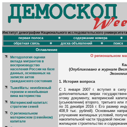
Институт демографии Национального исследовательского университет
первая полоса
содержание номера
обратная связь
доска объявлений
поиск
Оглавление
О региональном ма
Методология оценки
вклада мигрантов в
Ка
воспроизводство
(
Опубликовано в журнале Вест
населения России на базе
данных, основанных на
Экономика
записях актов
гражданского состояния
1. История вопроса
ТыжеМать: неизбежный
С 1 января 2007 г. вступил в сил
героизм и неизбывная
дополнительных мерах государствен
вина материнства
этому документу, материнский капит
(усыновлении) второго, третьего или 
Материнский капитал:
по 31 декабря 2016 г. Его размер инде
стратегии семей
408,9 тыс. рублей). Основными напр
О региональном
улучшение жилищных условий, получе
материнском (семейном)
накопительной части трудовой пенсии
капитале
жилищное строительство и содержание