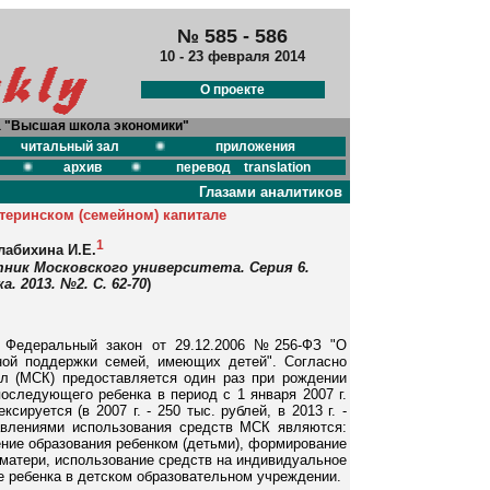
№ 585 - 586
10 - 23 февраля 2014
О проекте
а "Высшая школа экономики"
читальный зал
приложения
архив
перевод translation
Глазами аналитиков
теринском (семейном) капитале
1
лабихина И.Е.
ник Московского университета. Серия 6.
. 2013. №2. С. 62-70
)
у Федеральный закон от 29.12.2006 №256-ФЗ "О
ной поддержки семей, имеющих детей". Согласно
ал (МСК) предоставляется один раз при рождении
последующего ребенка в период с 1 января 2007 г.
ксируется (в 2007 г. - 250 тыс. рублей, в 2013 г. -
авлениями использования средств МСК являются:
ние образования ребенком (детьми), формирование
 матери, использование средств на индивидуальное
 ребенка в детском образовательном учреждении.