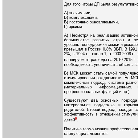
Для того чтобы ДП была результативн
А) значимыми,
Б) комплексными,
В) постоянно обновляемыми,
Г) яркими.
А) Несмотря на реализацию активной
большинстве развитых стран и ре
уровень господдержки семьи и рождаем
превышал в России 0,8% ВВП. В 1991 
2%, в 1994 г. - около 1, в 2003-2006 гг. -
планируемые расходы на 2010-2015 г. 
необходимость увеличивать объемы за
Б) МСК может стать самой популярно
стимулирования рождаемости. Но МСК
комплексный подход, система разно
(материальных, информационных,
профессиональных функций и пр.).
Существуют два основных подхода
материальная поддержка и гармон
родителей. Второй подход находит в
эффективность в отношении стимулир
9
детей
.
Политика гармонизации профессиональ
следующих элементов: