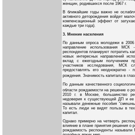
женщин, родившихся после 1967 г.
В ближайшие годы важно не ослабля
активного деторождения войдет малоч
компенсационный эффект от затуха
каждые три года).
3. Мнение населения
По данным опроса молодежи в 2006 
направление использования МСК 
респондентов планируют потратить ка
новых интересных направлений исп
вклад с ежегодным получением пр
участников исследования, МСК сл
предоставлять его неоднократно - 
рождения. Значимость капитала в гла
По данным качественного социологич
области рождаемости на решение о р
2010 г. в Москве, большинство ре
недоверия к существующей ДП и ее 
называли денежные пособия
"смешны
То есть люди не видят пользы в тех
капитал.
Однако примерно на четверть респон
влияние в плане принятия решения о 
рождаемость респонденты называли 
подобных ярких мер.