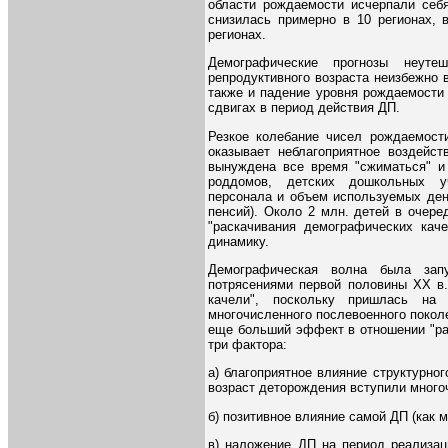
области рождаемости исчерпали себя
снизилась примерно в 10 регионах, в
регионах.
Демографические прогнозы неутеш
репродуктивного возраста неизбежно
также и падение уровня рождаемости 
сдвигах в период действия ДП.
Резкое колебание чисел рождаемости
оказывает неблагоприятное воздейст
вынуждена все время "сжиматься" и 
роддомов, детских дошкольных уч
персонала и объем используемых ден
пенсий). Около 2 млн. детей в очере
"раскачивания демографических кач
динамику.
Демографическая волна была зап
потрясениями первой половины XX в.
качели", поскольку пришлась на 
многочисленного послевоенного покол
еще больший эффект в отношении "ра
три фактора:
а) благоприятное влияние структурног
возраст деторождения вступили много
б) позитивное влияние самой ДП (как 
в) наложение ДП на период реализац