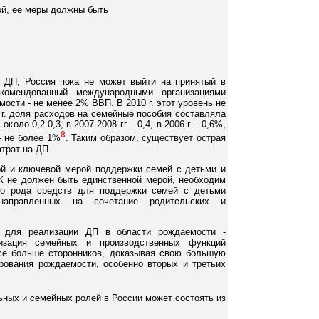
ой, ее меры должны быть
 ДП, Россия пока не может выйти на принятый в
комендованный международными организациями
ости - не менее 2% ВВП. В 2010 г. этот уровень не
г. доля расходов на семейные пособия составляла
 около 0,2-0,3, в 2007-2008 гг. - 0,4, в 2006 г. - 0,6%,
8
- не более 1%
. Таким образом, существует острая
трат на ДП.
й и ключевой мерой поддержки семей с детьми и
 не должен быть единственной мерой, необходим
го рода средств для поддержки семей с детьми
 направленных на сочетание родительских и
 для реализации ДП в области рождаемости -
изация семейных и производственных функций
се больше сторонников, доказывая свою большую
ования рождаемости, особенно вторых и третьих
ных и семейных ролей в России может состоять из