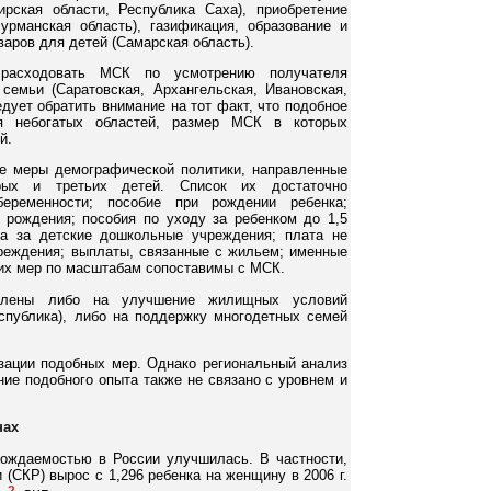
ирская области, Республика Саха), приобретение
урманская область), газификация, образование и
варов для детей (Самарская область).
расходовать МСК по усмотрению получателя
семьи (Саратовская, Архангельская, Ивановская,
дует обратить внимание на тот факт, что подобное
я небогатых областей, размер МСК в которых
й.
е меры демографической политики, направленные
рых и третьих детей. Список их достаточно
беременности; пособие при рождении ребенка;
рождения; пособия по уходу за ребенком до 1,5
та за детские дошкольные учреждения; плата не
еждения; выплаты, связанные с жильем; именные
тих мер по масштабам сопоставимы с МСК.
влены либо на улучшение жилищных условий
еспублика), либо на поддержку многодетных семей
зации подобных мер. Однако региональный анализ
ние подобного опыта также не связано с уровнем и
нах
ождаемостью в России улучшилась. В частности,
СКР) вырос с 1,296 ребенка на женщину в 2006 г.
2