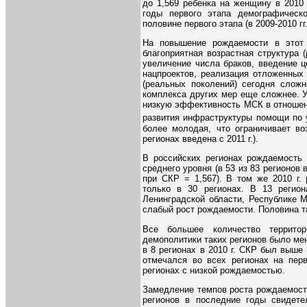
до 1,569 ребенка на женщину в 2010 
годы первого этапа демографическо
половине первого этапа (в 2009-2010 гг.
На повышение рождаемости в этот
благоприятная возрастная структура 
увеличение числа браков, введение 
нацпроектов, реализация отложенных
(реальных поколений) сегодня слож
комплекса других мер еще сложнее. 
низкую эффективность МСК в отношени
развития инфраструктуры помощи по 
более молодая, что ограничивает во
регионах введена с 2011 г.).
В российских регионах рождаемость 
среднего уровня (в 53 из 83 регионов
при СКР = 1,567). В том же 2010 г.
только в 30 регионах. В 13 реги
Ленинградской области, Республике 
слабый рост рождаемости. Половина т
Все большее количество территор
демополитики таких регионов было мень
в 8 регионах в 2010 г. СКР был выше
отмечался во всех регионах на пер
регионах с низкой рождаемостью.
Замедление темпов роста рождаемост
регионов в последние годы свидет