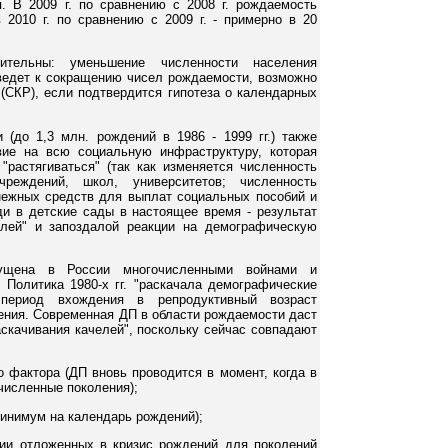
. В 2009 г. по сравнению с 2008 г. рождаемость
 2010 г. по сравнению с 2009 г. - примерно в 20
ительны: уменьшение численности населения
 ведет к сокращению чисел рождаемости, возможно
(СКР), если подтвердится гипотеза о календарных
 (до 1,3 млн. рождений в 1986 - 1999 гг.) также
вие на всю социальную инфраструктуру, которая
"растягиваться" (так как изменяется численность
реждений, школ, университетов; численность
ежных средств для выплат социальных пособий и
ди в детские сады в настоящее время - результат
елей" и запоздалой реакции на демографическую
ущена в России многочисленными войнами и
 Политика 1980-х гг. "раскачала демографические
период вхождения в репродуктивный возраст
ения. Современная ДП в области рождаемости даст
скачивания качелей", поскольку сейчас совпадают
о фактора (ДП вновь проводится в момент, когда в
численные поколения);
минимум на календарь рождений);
ии отложенных в кризис рождений для поколений