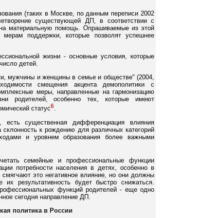
ования (таких в Москве, по данным переписи 2002
летворение существующей ДП, в соответствии с
 на материальную помощь. Опрашиваемые из этой
м мерам поддержки, которые позволят успешнее
ссиональной жизни - основные условия, которые
число детей.
и, мужчины и женщины в семье и обществе" (2004,
ходимости смещения акцента демополитики с
омплексные меры, направленные на гармонизацию
ни родителей, особенно тех, которые имеют
6
омический статус
.
, есть существенная дифференциация влияния
а склонность к рождению для различных категорий
ходами и уровнем образования более важными
очетать семейные и профессиональные функции
ации потребности населения в детях, особенно в
 смягчают это негативное влияние, но они должны
е их результативность будет быстро снижаться.
профессиональных функций родителей - еще одно
нное сегодня направление ДП.
кая политика в России