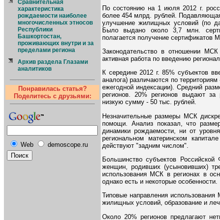
Сравнительная
По состоянию на 1 июля 2012 г. рос
характеристика
более 454 млрд. рублей. Подавляющая
рождаемости наиболее
улучшение жилищных условий (по да
многочисленных этносов
Республики
Было выдано около 3,7 млн. серт
Башкортостан,
полагается получение сертификатов 
проживающих внутри и за
пределами региона
Законодательство в отношении МСК 
активная работа по введению региона
Архив раздела Глазами
аналитиков
К середине 2012 г. 85% субъектов вв
аналога) различаются по территориям -
ежегодной индексации). Средний разм
Понравилась статья?
регионов. 20% регионов выдают за
Поделитесь с друзьями:
низкую сумму - 50 тыс. рублей.
Незначительные размеры МСК дискре
помощи. Анализ показал, что разме
динамики рождаемости, ни от уровня
региональном материнском капитале
Web
demoscope.ru
действуют "задним числом".
Большинство субъектов Российской 
женщин, родивших (усыновивших) тр
использования МСК в регионах в осн
однако есть и некоторые особенности.
Типовые направления использования 
жилищных условий, образование и леч
Около 20% регионов предлагают нет