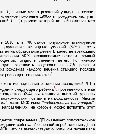
ть ДП, иначе числа рождений упадут: в возраст
исленное поколение 1990-х гг. рождения, наступит
ющей ДП (в рамках которой нет обновления мер
и 2010 гг. в РФ, самое популярное планируемое
- улучшение жилищных условий (67%). Треть
питал на образование детей. В качестве возможных
ользования МСК опрашиваемые назвали срочный
оцентов, отдых и лечение детей. По мнению
едует увеличить (оценочно в 2-2,5 раза) и
при рождении каждого ребенка старшего порядка
4
зах респондентов снижается
.
еского исследования о влиянии проводимой ДП в
5
ождении следующего ребенка
, проведенного в мае
спондентов (3/4) высказывали высокий уровень
возможностям повлиять на рождаемость. Многие
ми",
даже МСК имел
"подпорченную репутацию".
 направлениях, на которые можно потратить этот
дентов современная ДП оказывает положительное
рождении ребенка. И основной мерой влияния ДП на
МСК, что свидетельствует о большом потенциале