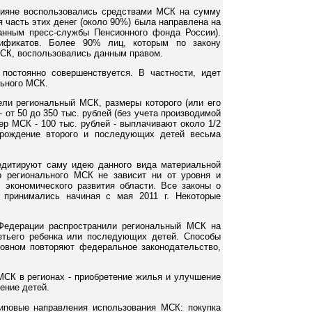
сияне воспользовались средствами МСК на сумму
 часть этих денег (около 90%) была направлена на
нным пресс-службы Пенсионного фонда России).
ификатов. Более 90% лиц, которым по закону
МСК, воспользовались данным правом.
постоянно совершенствуется. В частности, идет
льного МСК.
ели региональный МСК, размеры которого (или его
 от 50 до 350 тыс. рублей (без учета производимой
ер МСК - 100 тыс. рублей - выплачивают около 1/2
 рождение второго и последующих детей весьма
дитируют саму идею данного вида материальной
р регионального МСК не зависит ни от уровня и
 экономического развития области. Все законы о
 принимались начиная с мая 2011 г. Некоторые
Федерации распространили региональный МСК на
етьего ребенка или последующих детей. Способы
овном повторяют федеральное законодательство,
МСК в регионах - приобретение жилья и улучшение
ение детей.
иповые направления использования МСК: покупка