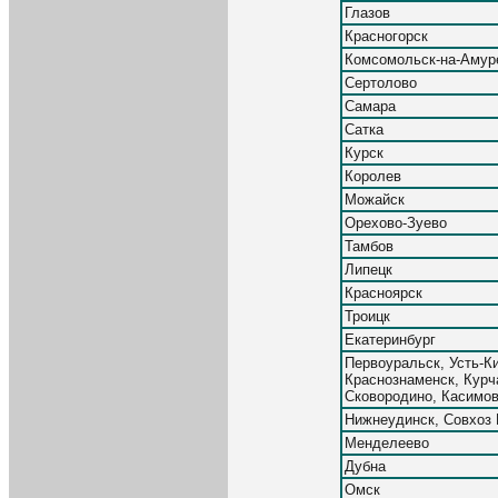
Глазов
Красногорск
Комсомольск-на-Амур
Сертолово
Самара
Сатка
Курск
Королев
Можайск
Орехово-Зуево
Тамбов
Липецк
Красноярск
Троицк
Екатеринбург
Первоуральск, Усть-К
Краснознаменск, Курч
Сковородино, Касимо
Нижнеудинск, Совхоз
Менделеево
Дубна
Омск