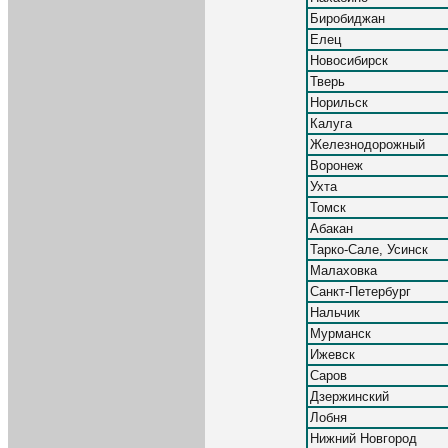
Биробиджан
Елец
Новосибирск
Тверь
Норильск
Калуга
Железнодорожный
Воронеж
Ухта
Томск
Абакан
Тарко-Сале, Усинск
Малаховка
Санкт-Петербург
Нальчик
Мурманск
Ижевск
Саров
Дзержинский
Лобня
Нижний Новгород