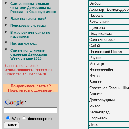
Выборг
Cамые внимательные
читатели Демоскопа из
Аэропорт Домодедово
России - в Красноуфимске
Назрань
Язык пользователей
Котельники
Поисковые системы
Щёлково
В мае рейтинг сайта не
Владикавказ
изменился
Солнечногорск
Нас цитируют...
Сибай
Самые популярные
Павловский Посад
страницы Демоскопа
Реутов
Weekly в мае 2013
Мытищи
Данные получены с
Новороссийск
использованием Yandex.ru,
OpenStat и Subscribe.ru.
Истра
Видное
Понравилась статья?
Советская Гавань, Шу
Поделитесь с друзьями:
Брянск
Долгопрудный
Миасс
Зеленоград
Егорьевск
Web
demoscope.ru
Луга