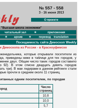
№ 557 - 558
3 - 16 июня 2013
О проекте
а "Высшая школа экономики"
читальный зал
приложения
архив
перевод translation
Посещаемость сайта Демоскоп Weekly
 Демоскопа из России - в Красноуфимске
женедельника, которые открывали посетители из
да, приведены ниже в таблице для тех городов, у
 менее двух. Общее число таких городов составило
 92). В этом списке двадцать девять городов
ать три). В мае лидерами в данном рейтинге стали
рые прочли в среднем около 11 страниц.
читанных одним посетителем, по городам
Число
ород
страниц
10,8
10,0
5,7