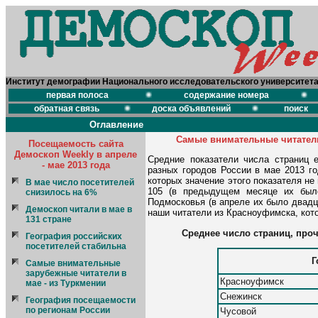
Институт демографии Национального исследовательского университет
первая полоса
содержание номера
обратная связь
доска объявлений
поиск
Оглавление
Cамые внимательные читатели
Посещаемость сайта
Демоскоп Weekly в апреле
Средние показатели числа страниц е
- мае 2013 года
разных городов России в мае 2013 го
которых значение этого показателя не
В мае число посетителей
105 (в предыдущем месяце их было
снизилось на 6%
Подмосковья (в апреле их было двадц
Демоскоп читали в мае в
наши читатели из Красноуфимска, кото
131 стране
Среднее число страниц, про
География российских
посетителей стабильна
Г
Самые внимательные
зарубежные читатели в
Красноуфимск
мае - из Туркмении
Снежинск
География посещаемости
по регионам России
Чусовой