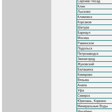
Сергиев Посад
Клин
Лысково
Климовск
Корсаков
Шатура
Барнаул
Москва
Раменское
Подольск
Петрозаводск
Звенигород
Жуковский
Балашиха
Кемерово
Вязьма
Анапа
Уфа
Северск
Юрюзань, Коркино
Минеральные Воды
Нахабино