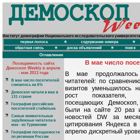
Институт демографии Национального исследовательского университет
первая полоса
содержание номера
обратная связь
доска объявлений
поиск
Оглавление
В мае число посе
Посещаемость сайта
Демоскоп Weekly в апреле
- мае 2013 года
В мае продолжалось
читателей: по сравнени
В мае число посетителей
снизилось на 6%
визитов уменьшилось н
Демоскоп читали в мае в
рост показателя, х
131 стране
посещающих Демоскоп, 
География российских
посетителей стабильна
были на сайте 20 раз 
новостей DW за меся
Самые внимательные
зарубежные читатели в
цитирования Яндекса в
мае - из Туркмении
апрелю дискретный урове
География посещаемости
по регионам России