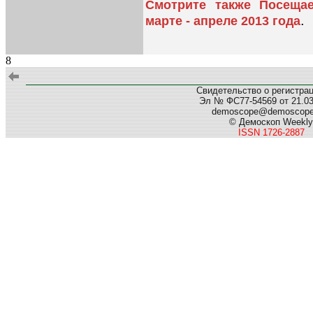
Смотрите также Посеща
.
марте - апреле 2013 года
8
Свидетельство о регистра
Эл № ФС77-54569 от 21.03.
demoscope@demoscop
© Демоскоп Weekly
ISSN 1726-2887