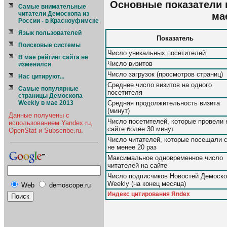
Основные показатели п
Cамые внимательные
читатели Демоскопа из
ма
России - в Красноуфимске
Язык пользователей
Показатель
Поисковые системы
Число уникальных посетителей
В мае рейтинг сайта не
Число визитов
изменился
Число загрузок (просмотров страниц)
Нас цитируют...
Среднее число визитов на одного
Самые популярные
посетителя
страницы Демоскопа
Средняя продолжительность визита
Weekly в мае 2013
(минут)
Данные получены с
Число посетителей, которые провели 
использованием Yandex.ru,
сайте более 30 минут
OpenStat и Subscribe.ru.
Число читателей, которые посещали 
не менее 20 раз
Максимальное одновременное число
читателей на сайте
Число подписчиков Новостей Демоск
Weekly (на конец месяца)
Web
demoscope.ru
Индекс цитирования Яndex