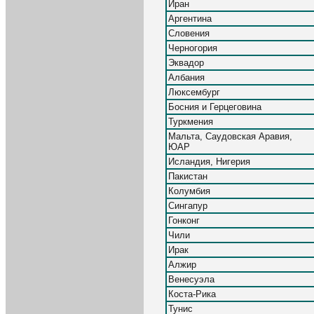
Иран
Аргентина
Словения
Черногория
Эквадор
Албания
Люксембург
Босния и Герцеговина
Туркмения
Мальта, Саудовская Аравия,
ЮАР
Исландия, Нигерия
Пакистан
Колумбия
Сингапур
Гонконг
Чили
Ирак
Алжир
Венесуэла
Коста-Рика
Тунис