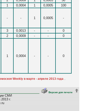
2
0,0009
1
0,0005
50
1
0,0004
1
0,0005
100
-
-
1
0,0005
-
3
0,0013
-
-
0
2
0,0009
-
-
0
1
0,0004
-
-
0
.
москоп Weekly в марте - апреле 2013 года
Версия для печати
ции СМИ
2013 г.
e.ru