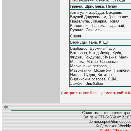
Лихтенштейн, Сенегал, Уганда
Гвинея, Шри-Ланка, Непал
Антигуа и Барбуда, Бахрейн,
Бруней-Даруссалам, Гренландия,
Гваделупа, Либерия, Новая
Каледония, Панама, Парагвай,
Руанда, Сейшелы
Сирия
Бермуды, Гана, КНДР
Барбадос, Буркина-Фасо,
Ботсвана, Кот д'Ивуар, Куба,
Фиджи, Гондурас, Ямайка, Мали,
Мьянма, Макао, Северные
Марианские острова,
Мавритания, Мозамбик, Намибия,
Нигер , Судан, Ватикан,
Виргинские острова, США,
Замбия, Зимбабве
Смотрите также Посещаемость сайта Де
Свидетельство о регистра
Эл № ФС77-54569 от 21.03.
demoscope@demoscop
© Демоскоп Weekly
ISSN 1726-2887