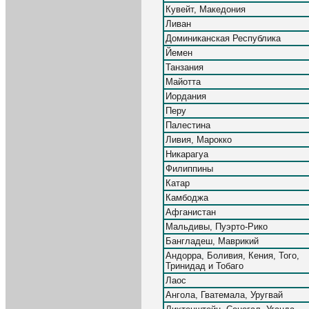
Кувейт, Македония
Ливан
Доминиканская Республика
Йемен
Танзания
Майотта
Иордания
Перу
Палестина
Ливия, Марокко
Никарагуа
Филиппины
Катар
Камбоджа
Афганистан
Мальдивы, Пуэрто-Рико
Бангладеш, Маврикий
Андорра, Боливия, Кения, Того,
Тринидад и Тобаго
Лаос
Ангола, Гватемала, Уругвай