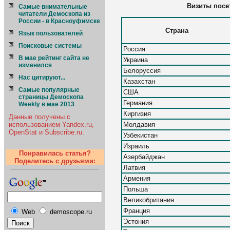
Визиты посе
Cамые внимательные
читатели Демоскопа из
России - в Красноуфимске
Страна
Язык пользователей
Поисковые системы
Россия
В мае рейтинг сайта не
Украина
изменился
Белоруссия
Нас цитируют...
Казахстан
Самые популярные
США
страницы Демоскопа
Германия
Weekly в мае 2013
Киргизия
Данные получены с
Молдавия
использованием Yandex.ru,
OpenStat и Subscribe.ru.
Узбекистан
Израиль
Понравилась статья?
Азербайджан
Поделитесь с друзьями:
Латвия
Армения
Польша
Великобритания
Франция
Web
demoscope.ru
Эстония