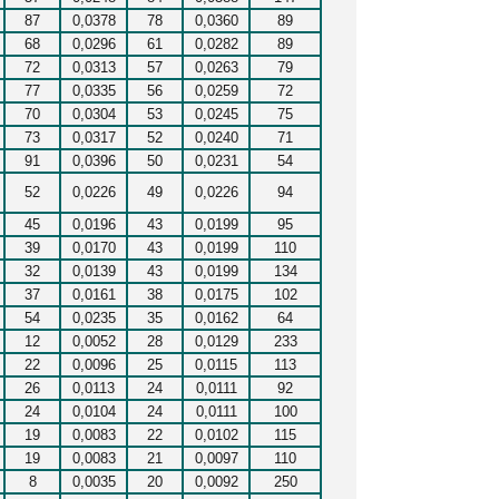
87
0,0378
78
0,0360
89
68
0,0296
61
0,0282
89
72
0,0313
57
0,0263
79
77
0,0335
56
0,0259
72
70
0,0304
53
0,0245
75
73
0,0317
52
0,0240
71
91
0,0396
50
0,0231
54
52
0,0226
49
0,0226
94
45
0,0196
43
0,0199
95
39
0,0170
43
0,0199
110
32
0,0139
43
0,0199
134
37
0,0161
38
0,0175
102
54
0,0235
35
0,0162
64
12
0,0052
28
0,0129
233
22
0,0096
25
0,0115
113
26
0,0113
24
0,0111
92
24
0,0104
24
0,0111
100
19
0,0083
22
0,0102
115
19
0,0083
21
0,0097
110
8
0,0035
20
0,0092
250