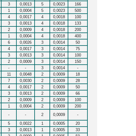
3
0,0013
5
0,0023
166
1
0,0004
5
0,0023
500
4
0,0017
4
0,0018
100
3
0,0013
4
0,0018
133
2
0,0009
4
0,0018
200
1
0,0004
4
0,0018
400
6
0,0026
3
0,0014
50
4
0,0017
3
0,0014
75
3
0,0013
3
0,0014
100
2
0,0009
3
0,0014
150
-
-
3
0,0014
-
11
0,0048
2
0,0009
18
7
0,0030
2
0,0009
28
4
0,0017
2
0,0009
50
3
0,0013
2
0,0009
66
2
0,0009
2
0,0009
100
1
0,0004
2
0,0009
200
-
-
2
0,0009
-
5
0,0022
1
0,0005
20
3
0,0013
1
0,0005
33