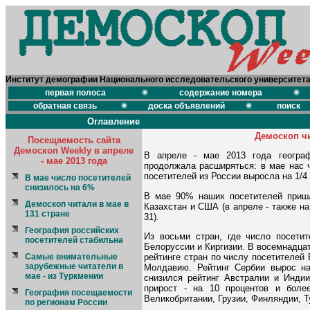
Институт демографии Национального исследовательского университет
первая полоса
содержание номера
обратная связь
доска объявлений
поиск
Оглавление
Демоскоп чи
Посещаемость сайта
Демоскоп Weekly в апреле
В апреле - мае 2013 года геогра
- мае 2013 года
продолжала расширяться: в мае нас ч
посетителей из России выросла на 1/4
В мае число посетителей
снизилось на 6%
В мае 90% наших посетителей пришл
Демоскоп читали в мае в
Казахстан и США (в апреле - также на 
131 стране
31).
География российских
Из восьми стран, где число посети
посетителей стабильна
Белоруссии и Киргизии. В восемнадца
рейтинге стран по числу посетителей
Самые внимательные
зарубежные читатели в
Молдавию. Рейтинг Сербии вырос на 
мае - из Туркмении
снизился рейтинг Австралии и Индии
прирост - на 10 процентов и более
География посещаемости
Великобритании, Грузии, Финляндии, Т
по регионам России