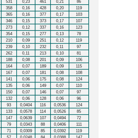
531
0,23
461
0,21
86
358
0,16
428
0,20
119
365
0,16
377
0,17
103
346
0,15
373
0,17
107
273
0,12
337
0,16
123
354
0,15
277
0,13
78
210
0,09
251
0,12
119
239
0,10
232
0,11
97
262
0,11
213
0,10
81
188
0,08
201
0,09
106
164
0,07
189
0,09
115
167
0,07
181
0,08
108
141
0,06
175
0,08
124
135
0,06
149
0,07
110
150
0,07
146
0,07
97
132
0,06
128
0,06
96
93
0,0404
116
0,0536
124
133
0,0578
114
0,0526
85
147
0,0639
107
0,0494
72
79
0,0343
88
0,0406
111
71
0,0309
85
0,0392
119
57
0,0248
84
0,0388
147