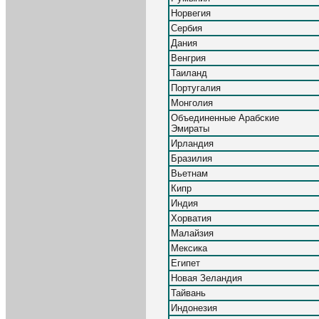
Норвегия
Сербия
Дания
Венгрия
Таиланд
Португалия
Монголия
Объединенные Арабские
Эмираты
Ирландия
Бразилия
Вьетнам
Кипр
Индия
Хорватия
Малайзия
Мексика
Египет
Новая Зеландия
Тайвань
Индонезия