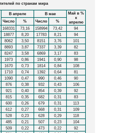
тителей по странам мира
Май в %
В апреле
В мае
к
Число
%
Число
%
апрелю
168331
73,16
158994
73,42
94
18877
8,20
17783
8,21
94
8062
3,50
8151
3,76
101
8893
3,87
7337
3,39
82
8247
3,58
6869
3,17
83
1973
0,86
1941
0,90
98
1670
0,73
1814
0,84
108
1710
0,74
1392
0,64
81
1090
0,47
990
0,46
90
876
0,38
932
0,43
106
921
0,40
854
0,39
92
815
0,35
682
0,31
83
600
0,26
679
0,31
113
612
0,27
668
0,31
109
528
0,23
628
0,29
118
485
0,21
507
0,23
104
509
0,22
473
0,22
92