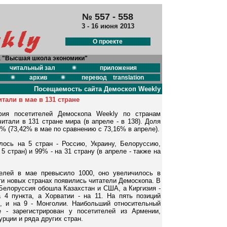
№ 557 - 558
3 - 16 июня 2013
О проекте
а "Высшая школа экономики"
читальный зал
приложения
архив
перевод translation
Посещаемость сайта Демоскоп Weekly
тали в мае в 131 стране
фия посетителей Демоскопа Weekly по странам
итали в 131 стране мира (в апреле - в 138). Доля
 % (73,42% в мае по сравнению с 73,16% в апреле).
ось на 5 стран - Россию, Украину, Белоруссию,
5 стран) и 99% - на 31 страну (в апреле - также на
телей в мае превысило 1000, оно увеличилось в
ти новых странах появились читатели Демоскопа. В
 Белоруссия обошла Казахстан и США, а Киргизия -
4 пункта, а Хорватии - на 11. На пять позиций
, и на 9 - Монголии. Наибольший относительный
 - зарегистрирован у посетителей из Армении,
урции и ряда других стран.