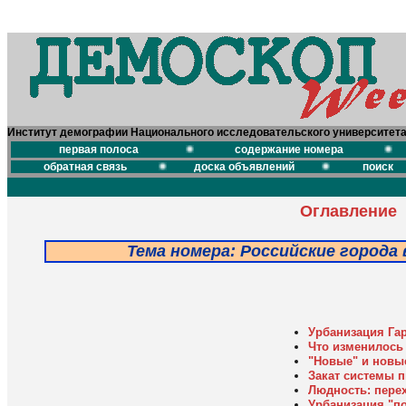
Институт демографии Национального исследовательского университет
первая полоса
содержание номера
обратная связь
доска объявлений
поиск
Оглавление
Тема номера: Российские города 
Урбанизация Га
Что изменилось 
"Новые" и новы
Закат системы п
Людность: перех
Урбанизация "по