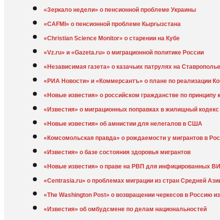
«Зеркало недели» о пенсионной проблеме Украины
«CAFMI» о пенсионной проблеме Кыргызстана
«Christian Science Monitor» о старении на Кубе
«Vz.ru» и «Gazeta.ru» о миграционной политике России
«Независимая газета» о казачьих патрулях на Ставрополь
«РИА Новости» и «Коммерсантъ» о плане по реализации К
«Новые известия» о российском гражданстве по принципу 
«Известия» о миграционных поправках в жилищный кодекс
«Новые известия» об амнистии для нелегалов в США
«Комсомольская правда» о рождаемости у мигрантов в Ро
«Известия» о базе состояния здоровья мигрантов
«Новые известия» о праве на РВП для инфицированных ВИ
«Centrasia.ru» о проблемах миграции из стран Средней Ази
«The Washington Post» о возвращении черкесов в Россию и
«Известия» об омбудсмене по делам национальностей