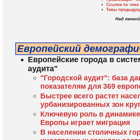
Ссылки по теме
Темы предыдущ
Над темой
Европейский демографи
Европейские города в систе
аудита"
"Городской аудит": база д
показателям для 369 европ
Быстрее всего растет насе
урбанизированных зон кр
Ключевую роль в динамике
Европы играет миграция
В населении столичных го