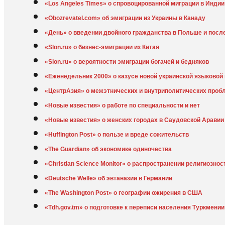
«Los Angeles Times» о спровоцированной миграции в Индии
«Obozrevatel.com» об эмиграции из Украины в Канаду
«День» о введении двойного гражданства в Польше и посл
«Slon.ru» о бизнес-эмиграции из Китая
«Slon.ru» о вероятности эмиграции богачей и бедняков
«Еженедельник 2000» о казусе новой украинской языковой
«ЦентрАзия» о межэтнических и внутриполитических проб
«Новые известия» о работе по специальности и нет
«Новые известия» о женских городах в Саудовской Аравии
«Huffington Post» о пользе и вреде сожительств
«The Guardian» об экономике одиночества
«Christian Science Monitor» о распространении религиознос
«Deutsche Welle» об эвтаназии в Германии
«The Washington Post» о географии ожирения в США
«Tdh.gov.tm» о подготовке к переписи населения Туркмении