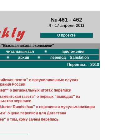
№ 461 - 462
4 - 17 апреля 2011
О проекте
а "Высшая школа экономики"
читальный зал
приложения
архив
перевод translation
Перепись - 2010
сийская газета" о преувеличенных слухах
рания России
ерт" о региональных итогах переписи
аментская газета" о первых "выводах" из
льтатов переписи
kfurter Rundschau" о переписи и мусульманизации
ги" о цене переписи для Дагестана
es" о том, кому зачем перепись