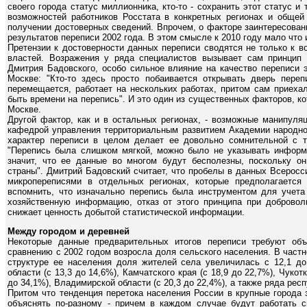
своего города статус миллионника, кто-то - сохранить этот статус и
возможностей работников Росстата в конкретных регионах и общей 
получении достоверных сведений. Впрочем, о факторе заинтересован
результатов переписи 2002 года. В этом смысле к 2010 году мало что
Претензии к достоверности данных переписи сводятся не только к 
властей. Возражения у ряда специалистов вызывает сам принцип
Дмитрия Бадовского, особо сильное влияние на качество переписи 
Москве: "Кто-то здесь просто побаивается открывать дверь переп
перемещается, работает на нескольких работах, притом сам приехал
быть времени на перепись". И это один из существенных факторов, к
Москве.
Другой фактор, как и в остальных регионах, - возможные манипуля
кафедрой управления территориальным развитием Академии народно
характер переписи в целом делает ее довольно сомнительной с т
"Перепись была слишком мягкой, можно было не указывать инфор
значит, что ее данные во многом будут бесполезны, поскольку о
страны". Дмитрий Бадовский считает, что пробелы в данных Всеросс
микропереписями в отдельных регионах, которые предполагается
вспомнить, что изначально перепись была инструментом для учета
хозяйственную информацию, отказ от этого принципа при добровол
снижает ценность добытой статистической информации.
Между городом и деревней
Некоторые данные предварительных итогов переписи требуют объ
сравнению с 2002 годом возросла доля сельского населения. В частн
структуре ее населения доля жителей села увеличилась с 12,1 до 
области (с 13,3 до 14,6%), Камчатского края (с 18,9 до 22,7%), Чукот
до 34,1%), Владимирской области (с 20,3 до 22,4%), а также ряда рес
Притом что тенденция перетока населения России в крупные города 
объяснять по-разному - причем в каждом случае будут работать 