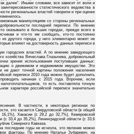
 так далее". Иными словами, все зависит от воли и
заинтересованности статистического ведомства в
ности региональных властей говорили и при оценке
 изменилось.
возможным манипуляциям со стороны региональных
 добровольности последней переписи. По мнению
это оказывало в больших городах, прежде всего в
исчикам и что-то им сообщать, кто-то постоянно
 из другого города, у него элементарно может не
оторые влияют на достоверность данных переписи в
ции городских властей. А по мнению заведующего
го хозяйства Вячеслава Глазычева, добровольный
очки зрения использования поступивших данных:
мацию о движимом и недвижимом имуществе. Это
ни не дают точной картины положения населения
ийской переписи 2010 года можно будет дополнить
 проводить начиная с 2015 года. Впрочем, если
 налогоплательщиков, то есть поставляла точную
ьном характере российской переписи значительно
яснения. В частности, в некоторых регионах по
ости, это касается Свердловской области (в общей
16,1%), Хакасии (с 29,2 до 32,7%), Кемеровской
ки (с 33,4 до 35,2%), Ленинградской области (с 33,6
публик Северного Кавказа.
за последние годы не исчезла, это явление можно
свои факторы. По мнению Натальи Зубаревич, на