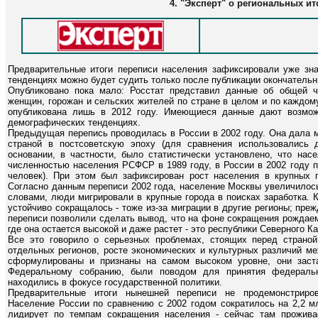
4. "Эксперт" о региональных ит
Предварительные итоги переписи населения зафиксировали уже зн
тенденциях можно будет судить только после публикации окончательн
Опубликовано пока мало: Росстат представил данные об общей ч
женщин, горожан и сельских жителей по стране в целом и по каждом
опубликована лишь в 2012 году. Имеющиеся данные дают возмо
демографических тенденциях.
Предыдущая перепись проводилась в России в 2002 году. Она дала м
страной в постсоветскую эпоху (для сравнения использовались 
основании, в частности, было статистически установлено, что нас
численностью населения РСФСР в 1989 году, в России в 2002 году п
человек). При этом был зафиксирован рост населения в крупных г
Согласно данным переписи 2002 года, население Москвы увеличилось
словами, люди мигрировали в крупные города в поисках заработка. 
устойчиво сокращалось - тоже из-за миграции в другие регионы; пре
переписи позволили сделать вывод, что на фоне сокращения рождаем
где она остается высокой и даже растет - это республики Северного Ка
Все это говорило о серьезных проблемах, стоящих перед страно
отдельных регионов, росте экономических и культурных различий м
сформулированы и признаны на самом высоком уровне, они заста
Федеральному собранию, были поводом для принятия федераль
находились в фокусе государственной политики.
Предварительные итоги нынешней переписи не продемонстриров
Население России по сравнению с 2002 годом сократилось на 2,2 м
лидирует по темпам сокращения населения - сейчас там прожив