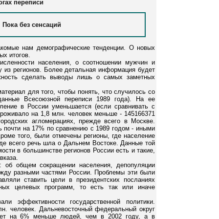
огах переписи
Пока без сенсаций
акомые нам демографические тенденции. О новых
ых итогов.
исленности населения, о соотношении мужчин и
у из регионов. Более детальная информация будет
жность сделать выводы лишь о самых заметных
атериал для того, чтобы понять, что случилось со
данные Всесоюзной переписи 1989 года). На ее
еление в России уменьшается (если сравнивать с
роживало на 1,8 млн. человек меньше - 145166371
ородских агломерациях, прежде всего в Москве.
 почти на 17% по сравнению с 1989 годом - иными
Кроме того, были отмечены регионы, где население
жде всего речь шла о Дальнем Востоке. Данные той
ости в большинстве регионов России есть и такие,
вказа.
й: об общем сокращении населения, депопуляции
ежду разными частями России. Проблемы эти были
вляли ставить цели в президентских посланиях
ных целевых программ, то есть так или иначе
али эффективности государственной политики.
лн. человек. Дальневосточный федеральный округ
ает на 6% меньше людей, чем в 2002 году, а в