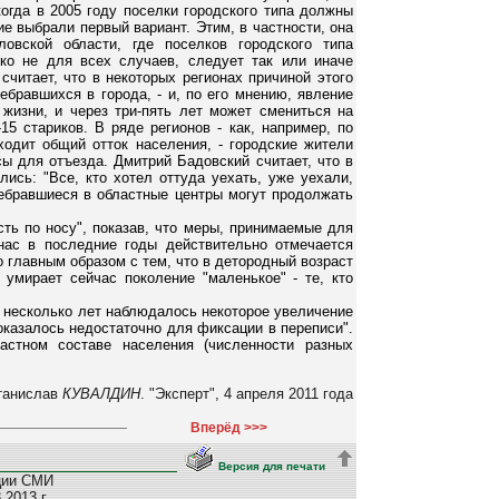
огда в 2005 году поселки городского типа должны
е выбрали первый вариант. Этим, в частности, она
овской области, где поселков городского типа
ко не для всех случаев, следует так или иначе
считает, что в некоторых регионах причиной этого
бравшихся в города, - и, по его мнению, явление
жизни, и через три-пять лет может смениться на
15 стариков. В ряде регионов - как, например, по
ходит общий отток населения, - городские жители
ы для отъезда. Дмитрий Бадовский считает, что в
лись: "Все, кто хотел оттуда уехать, уже уехали,
ребравшиеся в областные центры могут продолжать
ть по носу", показав, что меры, принимаемые для
нас в последние годы действительно отмечается
 главным образом с тем, что в детородный возраст
 умирает сейчас поколение "маленькое" - те, кто
е несколько лет наблюдалось некоторое увеличение
 оказалось недостаточно для фиксации в переписи".
астном составе населения (численности разных
танислав
КУВАЛДИН
. "Эксперт", 4 апреля 2011 года
Вперёд >>>
Версия для печати
ции СМИ
2013 г.