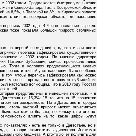
ю с 2002 годом. Продолжается быстрое уменьшение
лжья и Северо-Запада. Так, в Костромской области
й на 8,5%, в Тверской на 8%, в Кировской области
ком стоит Белгородская область, где население
и перепись 2002 года. В Чечне население выросло
сква тоже показала большой прирост: столичных
ных на первый взгляд цифр, однако и они часто
Например, перепись зафиксировала существенное -
сравнению с 2002 годом. По мнению директора
тики Натальи Зубаревич, сейчас произошло лишь
сью. Тогда в условиях продолжающихся боевых
цев провести точный учет населения было особенно
о в том, чтобы перепись зафиксировала как можно
исит многое - прежде всего размер субсидий из
 был настолько вопиющим, что в 2010 году Росстат
казателей.
которые представлены в нынешней переписи, - в
Дагестана на 15,3%: "В то, что на 15 процентов
 огромная рождаемость. Но в Дагестане в городах
ию, столь высокий прирост может объясняться
 было как можно больше, поскольку от этого по-
возможностью влиять на то, какие цифры будут
х показателях - есть не только в Дагестане, но и
гда, - говорит заместитель директора Института
едерального бюджета. А кто-то хочет получить для