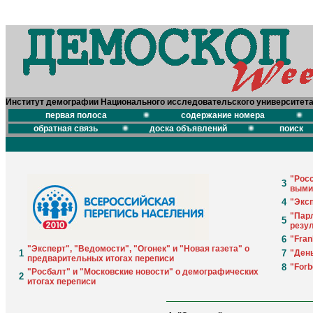
Институт демографии Национального исследовательского университет
первая полоса
содержание номера
обратная связь
доска объявлений
поиск
"Рос
3
выми
4
"Эксп
"Парл
5
резу
6
"Fran
"Эксперт", "Ведомости", "Огонек" и "Новая газета" о
1
7
"День
предварительных итогах переписи
8
"Forb
"Росбалт" и "Московские новости" о демографических
2
итогах переписи