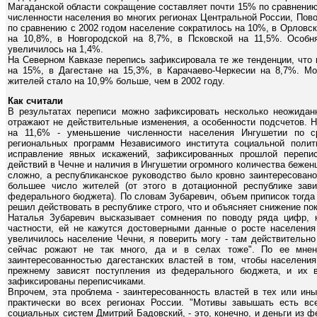
Магаданской области сокращение составляет почти 15% по сравнени
численности населения во многих регионах Центральной России, Пово
по сравнению с 2002 годом население сократилось на 10%, в Орловско
на 10,8%, в Новгородской на 8,7%, в Псковской на 11,5%. Особня
увеличилось на 1,4%.
На Северном Кавказе перепись зафиксировала те же тенденции, что 
на 15%, в Дагестане на 15,3%, в Карачаево-Черкесии на 8,7%. Мо
жителей стало на 10,9% больше, чем в 2002 году.
Как считали
В результатах переписи можно зафиксировать несколько неожидан
отражают не действительные изменения, а особенности подсчетов. 
на 11,6% - уменьшение численности населения Ингушетии по 
региональных программ Независимого института социальной поли
исправление явных искажений, зафиксированных прошлой перепи
действий в Чечне и наличия в Ингушетии огромного количества бежен
сложно, а республиканское руководство было кровно заинтересован
большее число жителей (от этого в дотационной республике зав
федерального бюджета). По словам Зубаревич, объем приписок тогда
решил действовать в республике строго, что и объясняет снижение по
Наталья Зубаревич высказывает сомнения по поводу ряда цифр, 
частности, ей не кажутся достоверными данные о росте населения 
увеличилось население Чечни, я поверить могу - там действительно
сейчас рожают не так много, да и в селах тоже". По ее мнен
заинтересованностью дагестанских властей в том, чтобы населения
прежнему зависят поступления из федерального бюджета, и их 
зафиксированы переписчиками.
Впрочем, эта проблема - заинтересованность властей в тех или ины
практически во всех регионах России. "Мотивы завышать есть все
социальных систем Дмитрий Бадовский, - это, конечно, и деньги из ф