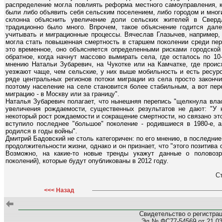
распределение могла повлиять реформа местного самоуправления, к
были либо объявить себя сельским поселением, либо городом и многи
склонна объяснить увеличение доли сельских жителей в Свердл
традиционно было много. Впрочем, такое объяснение годится дале
учитывать и миграционные процессы. Вячеслав Глазычев, например, 
могла стать повышенная смертность в старшем поколении среди пере
это временное, оно объясняется определенными рисками городской 
обратное, когда начнут массово вымирать села, где осталось по 10-
мнению Натальи Зубаревич, на Чукотке или на Камчатке, где проис
уезжают чаще, чем сельские, у них выше мобильность и есть ресурс
ряде центральных регионов потоки миграции из села просто закончи
поэтому население на селе становится более стабильным, а вот пе
миграцию - в Москву или за границу".
Наталья Зубаревич полагает, что нынешняя перепись "щелкнула влас
увеличения рождаемости, существенных результатов не дают: "У 
некоторый рост рождаемости и сокращение смертности, но связано это
вступило последнее "большое" поколение - родившиеся в 1980-е, а
родился в годы войны".
Дмитрий Бадовский не столь категоричен: по его мнению, в последни
продолжительности жизни, однако и он признает, что "этого позитива
Возможно, на какие-то новые тренды укажут данные о половозр
поколений), которые будут опубликованы в 2012 году.
С
<<< Назад
Свидетельство о регистра
Эл № ФС77-54569 от 21.03.