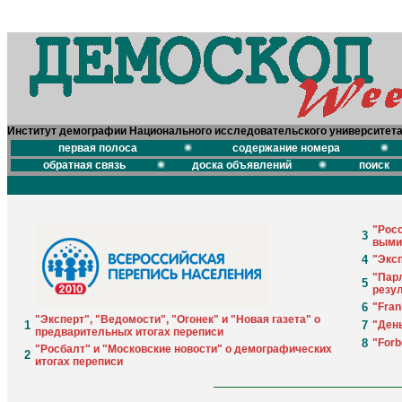
Институт демографии Национального исследовательского университет
первая полоса
содержание номера
обратная связь
доска объявлений
поиск
"Рос
3
выми
4
"Эксп
"Парл
5
резу
6
"Fran
"Эксперт", "Ведомости", "Огонек" и "Новая газета" о
1
7
"День
предварительных итогах переписи
8
"Forb
"Росбалт" и "Московские новости" о демографических
2
итогах переписи