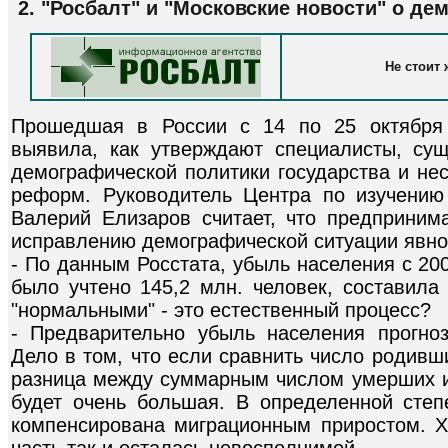
2. "Росбалт" и "Московские новости" о де
Не стоит
Прошедшая в России с 14 по 25 октября 
выявила, как утверждают специалисты, су
демографической политики государства и не
реформ. Руководитель Центра по изучени
Валерий Елизаров считает, что предприни
исправлению демографической ситуации явно
- По данным Росстата, убыль населения с 200
было учтено 145,2 млн. человек, составила
"нормальными" - это естественный процесс?
- Предварительно убыль населения прогно
Дело в том, что если сравнить число родивш
разница между суммарным числом умерших 
будет очень большая. В определенной сте
компенсирована миграционным приростом. Х
часть так и осталась невосполнимой.