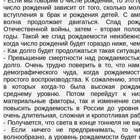
- Если мы говорим о числе рождений, то это 
число рождений зависит от того, сколько мо
вступления в брак и рождения детей. С ам
волна продолжает двигаться. Спад ро
Отечественной войны, затем - вторая полов
годы. Такой же спад рождаемости неизбежно
когда число рождений будет гораздо ниже, чем
- Как долго будет продолжаться такая ситуац
- Превышение смертности над рождаемостью
долго. Очень трудно поверить в то, что нам
демографического чуда, когда рождаемос
простого воспроизводства. К сожалению, это
в которых когда-то была высокая рожда
среднему уровню. Потом перейдут к низ
материальные факторы, так и изменение си
повысить рождаемость в России до уровня
очень длительная, сложная и кропотливая раб
- Получается, что света в конце тоннеля не в
- Если ничего не предпринимать, то чи
волнообразно, а уровень рождаемости будет 