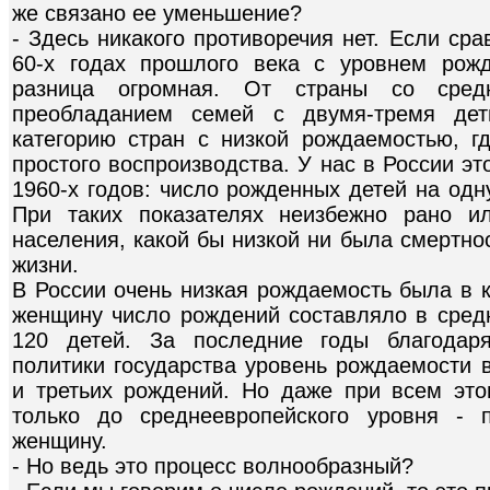
же связано ее уменьшение?
- Здесь никакого противоречия нет. Если ср
60-х годах прошлого века с уровнем рожд
разница огромная. От страны со сред
преобладанием семей с двумя-тремя де
категорию стран с низкой рождаемостью, г
простого воспроизводства. У нас в России э
1960-х годов: число рожденных детей на одн
При таких показателях неизбежно рано и
населения, какой бы низкой ни была смертно
жизни.
В России очень низкая рождаемость была в к
женщину число рождений составляло в средн
120 детей. За последние годы благодаря
политики государства уровень рождаемости 
и третьих рождений. Но даже при всем эт
только до среднеевропейского уровня - 
женщину.
- Но ведь это процесс волнообразный?