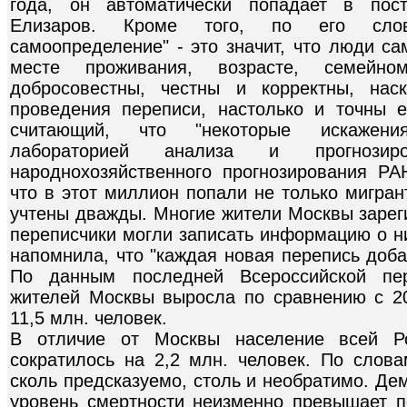
года, он автоматически попадает в пост
Елизаров. Кроме того, по его слова
самоопределение" - это значит, что люди са
месте проживания, возрасте, семейно
добросовестны, честны и корректны, нас
проведения переписи, настолько и точны е
считающий, что "некоторые искажени
лабораторией анализа и прогнозиро
народнохозяйственного прогнозирования РА
что в этот миллион попали не только мигран
учтены дважды. Многие жители Москвы зареги
переписчики могли записать информацию о н
напомнила, что "каждая новая перепись доб
По данным последней Всероссийской пер
жителей Москвы выросла по сравнению с 2
11,5 млн. человек.
В отличие от Москвы население всей Р
сократилось на 2,2 млн. человек. По слов
сколь предсказуемо, столь и необратимо. Де
уровень смертности неизменно превышает п