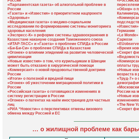
России
«Российска
«Парламентская газета» об алкогольной проблеме в
переселени
России
«Обзор» о 
«Газета» и «Известия» о приоритетном нацпроекте
Калинингра
«Здоровье»
«Коммерсан
«Медицинская газета» о медико-социальном
подследст
исследовании по формированию системы мониторинга
«Известия»
здоровья населения
Германии
«Экспресс-К» о реформе системы здравоохранения в
«Le Monde»
Казахстане накануне создания Таможенного союза
Саркози
«ИТАР-ТАСС» и «Газета» о проблеме СПИДа в России
«EUobserve
«Би-Би-Си» о проблеме СПИДа в Казахстане
«Время нов
«Огонек» о влиянии эпидемий на развитие человеческой
«Секрет фи
цивилизации
«Ведомости
«Новые известия» о том, что курильщикам в Швеции
«Коммерсан
может быть отказано в хирургической помощи
оплаты тру
«Коммерсант» о новой продовольственной доктрине
«Новые изв
России
возраста в
«Итоги» о полезной и вредной пище
«Труд-7» о
«Огонек» об ужесточении миграционной политики в
демографич
России
«Московски
«Российская газета» о готовящихся изменениях в
России на 
систему регистрации в России
«Новые изв
«Огонек» о патентах на наём иностранцев для частных
изменениях
лиц
«The New Y
«РИА “Новости»» о перспективах отмены визового
«Секрет фи
обмена между Россией и ЕС
… о жилищной проблеме как барь