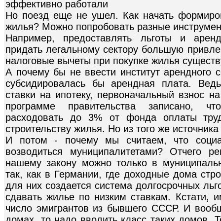
эффективно работали
Но поезд еще не ушел. Как начать формиро
жилья? Можно попробовать разные инструме
Например, предоставлять льготы и аренд
придать легальному сектору большую привле
налоговые вычеты при покупке жилья существу
А почему бы не ввести институт арендного 
субсидировалась бы арендная плата. Вед
ставки на ипотеку, первоначальный взнос на
программе правительства записано, ч
расходовать до 3% от фонда оплаты тру
строительству жилья. Но из того же источник
И потом - почему мы считаем, что соци
возводиться муниципалитетами? Отчего ре
нашему закону можно только в муниципаль
так, как в Германии, где доходные дома стр
для них создается система долгосрочных льг
сдавать жилье по низким ставкам. Кстати, 
число эмигрантов из бывшего СССР. И вооб
домах, то надо вводить класс таких домов. 