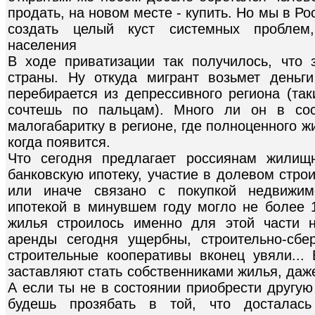
продать, на новом месте - купить. Но мы в Ро
создать целый куст системных проблем,
населения
В ходе приватизации так получилось, что
страны. Ну откуда мигрант возьмет деньг
перебирается из депрессивного региона (та
сочтешь по пальцам). Много ли он в сос
малогабаритку в регионе, где полноценного ж
когда появится.
Что сегодня предлагает россиянам жилищ
банковскую ипотеку, участие в долевом строит
или иначе связано с покупкой недвижимо
ипотекой в минувшем году могло не более
жилья строилось именно для этой части 
аренды сегодня ущербны, строительно-сбе
строительные кооперативы вконец увяли...
заставляют стать собственниками жилья, даже
А если ты не в состоянии приобрести другую
будешь прозябать в той, что достала