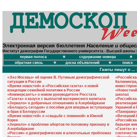
Электронная версия бюллетеня
Население и обще
Институт демографии Государственного университета - Высшей школы 
первая полоса
содержание номера
обратная связь
доска объявлений
поиск
Газеты пишут о ... 
«Эхо Москвы» об оценке В. Путиным демографической
«Российская
ситуации в России
Калинингра
«Время новостей» и «Российская газета» о новой
инвестпрое
концепции семейной политики в России
«Новостной
«Коммерсантъ» о новом руководителе Росстата
школах
«Газета» о казусе с выплатой материнского капитала
«Российска
«Зеркало» о добрачных отношениях в Азербайджане
реализации
«Беларусь сегодня» о пособии для впервые вступающих
Украиной и
в брак в Белоруссии
«Панорама»
«Время новостей» о «свадьбе с повинной» в Южной
«Вечерний 
Корее
«Российска
«Зеркало» о проблеме абортов по половому признаку в
барьере ми
Азербайджане
«Газета» и
«Россия» о демографических и алкогольных проблемах
соотечеств