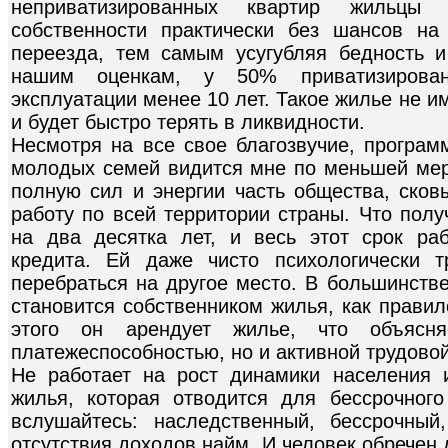
неприватизированных квартир жильцы
собственности практически без шансов н
переезда, тем самым усугубляя бедность 
нашим оценкам, у 50% приватизирован
эксплуатации менее 10 лет. Такое жилье не им
и будет быстро терять в ликвидности.
Несмотря на все свое благозвучие, програм
молодых семей видится мне по меньшей мер
полную сил и энергии часть общества, сков
работу по всей территории страны. Что полу
на два десятка лет, и весь этот срок ра
кредита. Ей даже чисто психологически т
перебраться на другое место. В большинств
становится собственником жилья, как правило
этого он арендует жилье, что объясня
платежеспособностью, но и активной трудово
Не работает на рост динамики населения 
жилья, которая отводится для бессрочног
вслушайтесь: наследственный, бессрочный
отсутствия доходов найм. И человек обречен