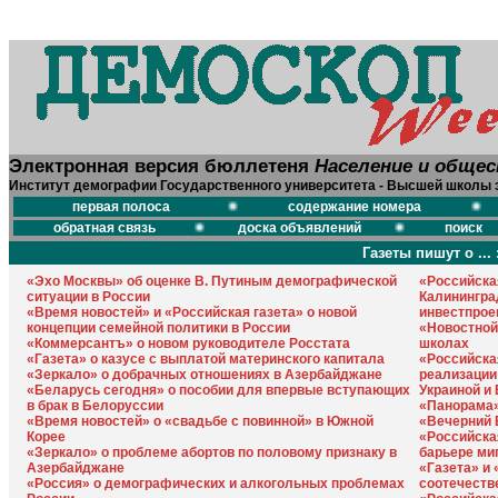
Электронная версия бюллетеня
Население и обще
Институт демографии Государственного университета - Высшей школы 
первая полоса
содержание номера
обратная связь
доска объявлений
поиск
Газеты пишут о ... 
«Эхо Москвы» об оценке В. Путиным демографической
«Российская
ситуации в России
Калинингра
«Время новостей» и «Российская газета» о новой
инвестпрое
концепции семейной политики в России
«Новостной
«Коммерсантъ» о новом руководителе Росстата
школах
«Газета» о казусе с выплатой материнского капитала
«Российска
«Зеркало» о добрачных отношениях в Азербайджане
реализации
«Беларусь сегодня» о пособии для впервые вступающих
Украиной и
в брак в Белоруссии
«Панорама»
«Время новостей» о «свадьбе с повинной» в Южной
«Вечерний 
Корее
«Российска
«Зеркало» о проблеме абортов по половому признаку в
барьере ми
Азербайджане
«Газета» и
«Россия» о демографических и алкогольных проблемах
соотечеств