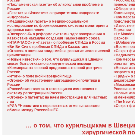
России
«Российска
«Парламентская газета» об алкогольной проблеме в
переселени
России
«Обзор» о 
«Газета» и «Известия» о приоритетном нацпроекте
Калинингра
«Здоровье»
«Коммерсан
«Медицинская газета» о медико-социальном
подследст
исследовании по формированию системы мониторинга
«Известия»
здоровья населения
Германии
«Экспресс-К» о реформе системы здравоохранения в
«Le Monde»
Казахстане накануне создания Таможенного союза
Саркози
«ИТАР-ТАСС» и «Газета» о проблеме СПИДа в России
«EUobserve
«Би-Би-Си» о проблеме СПИДа в Казахстане
«Время нов
«Огонек» о влиянии эпидемий на развитие человеческой
«Секрет фи
цивилизации
«Ведомости
«Новые известия» о том, что курильщикам в Швеции
«Коммерсан
может быть отказано в хирургической помощи
оплаты тру
«Коммерсант» о новой продовольственной доктрине
«Новые изв
России
возраста в
«Итоги» о полезной и вредной пище
«Труд-7» о
«Огонек» об ужесточении миграционной политики в
демографич
России
«Московски
«Российская газета» о готовящихся изменениях в
России на 
систему регистрации в России
«Новые изв
«Огонек» о патентах на наём иностранцев для частных
изменениях
лиц
«The New Y
«РИА “Новости»» о перспективах отмены визового
«Секрет фи
обмена между Россией и ЕС
… о том, что курильщикам в Швеци
хирургической п