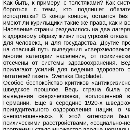
Как быть, к примеру, с толстяками? Как сис
бороться с теми, кто подпишет обязате
исподтишка? В конце концов, остается без
имеют ли курильщики такие же права, как и в
Население страны разделилось на два лагеря
к здоровому образу жизни под угрозой отказ
для человека, и для государства. Другие п
на опасный путь выведения «сверхчеловеков
многие категории населения, от психичес
отсечены от системы здравоохранения. Ве
прилагают усилий для ведения здорового 
читателей газеты Svenska Dagbladet.
Особое беспокойство критиков «антикризис
шведское прошлое. Ведь страна была ро
выведения сверхчеловека, воплощенной 
Германии. Еще в середине 1920-х шведско
принудительного оздоровления нации, в ч
«неполноценных». К этой категории бы
психическими расстройствами, «социально-н
программы стало множество вполне нормальн