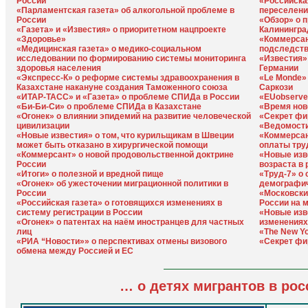
России
«Российска
«Парламентская газета» об алкогольной проблеме в
переселени
России
«Обзор» о 
«Газета» и «Известия» о приоритетном нацпроекте
Калинингра
«Здоровье»
«Коммерсан
«Медицинская газета» о медико-социальном
подследст
исследовании по формированию системы мониторинга
«Известия»
здоровья населения
Германии
«Экспресс-К» о реформе системы здравоохранения в
«Le Monde»
Казахстане накануне создания Таможенного союза
Саркози
«ИТАР-ТАСС» и «Газета» о проблеме СПИДа в России
«EUobserve
«Би-Би-Си» о проблеме СПИДа в Казахстане
«Время нов
«Огонек» о влиянии эпидемий на развитие человеческой
«Секрет фи
цивилизации
«Ведомости
«Новые известия» о том, что курильщикам в Швеции
«Коммерсан
может быть отказано в хирургической помощи
оплаты тру
«Коммерсант» о новой продовольственной доктрине
«Новые изв
России
возраста в
«Итоги» о полезной и вредной пище
«Труд-7» о
«Огонек» об ужесточении миграционной политики в
демографич
России
«Московски
«Российская газета» о готовящихся изменениях в
России на 
систему регистрации в России
«Новые изв
«Огонек» о патентах на наём иностранцев для частных
изменениях
лиц
«The New Y
«РИА “Новости»» о перспективах отмены визового
«Секрет фи
обмена между Россией и ЕС
… о детях мигрантов в ро