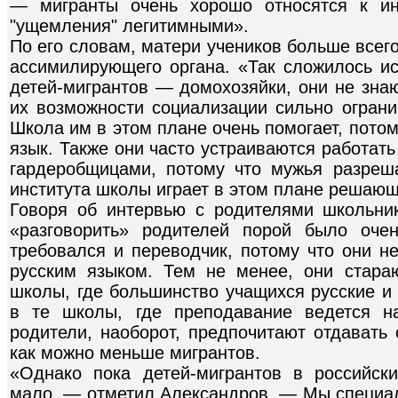
— мигранты очень хорошо относятся к ин
"ущемления" легитимными».
По его словам, матери учеников больше все
ассимилирующего органа. «Так сложилось ис
детей-мигрантов — домохозяйки, они не знают
их возможности социализации сильно огран
Школа им в этом плане очень помогает, потому
язык. Также они часто устраиваются работат
гардеробщицами, потому что мужья разреш
института школы играет в этом плане решаю
Говоря об интервью с родителями школьник
«разговорить» родителей порой было оче
требовался и переводчик, потому что они н
русским языком. Тем не менее, они стара
школы, где большинство учащихся русские и 
в те школы, где преподавание ведется н
родители, наоборот, предпочитают отдавать 
как можно меньше мигрантов.
«Однако пока детей-мигрантов в российск
мало, — отметил Александров. — Мы специа