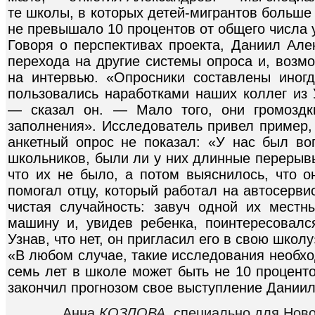
те школы, в которых детей-мигрантов больше 
не превышало 10 процентов от общего числа 
Говоря о перспективах проекта, Даниил Але
перехода на другие системы опроса и, возм
на интервью. «Опросники составлены иног
пользовались наработками наших коллег из 
— сказал он. — Мало того, они громоздк
заполнения». Исследователь привел пример, 
анкетный опрос не показал: «У нас был в
школьников, были ли у них длинные перерывы
что их не было, а потом выяснилось, что о
помогал отцу, который работал на автосерви
чистая случайность: завуч одной их мест
машину и, увидев ребенка, поинтересовался
Узнав, что нет, он пригласил его в свою школу
«В любом случае, такие исследования необхо
семь лет в школе может быть не 10 проценто
закончил прогнозом свое выступление Даниил
Анна
КОЗЛОВА
, специально для Нов