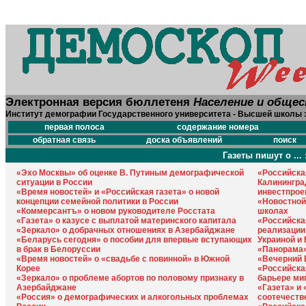
Электронная версия бюллетеня
Население и обще
Институт демографии Государственного университета - Высшей школы 
первая полоса
содержание номера
обратная связь
доска объявлений
поиск
Газеты пишут о ... 
«Эхо Москвы» об оценке В. Путиным демографической
«Российская
ситуации в России
Калинингра
«Время новостей» и «Российская газета» о новой
инвестпрое
концепции семейной политики в России
«Новостной
«Коммерсантъ» о новом руководителе Росстата
школах
«Газета» о казусе с выплатой материнского капитала
«Российска
«Зеркало» о добрачных отношениях в Азербайджане
реализации
«Беларусь сегодня» о пособии для впервые вступающих
Украиной и
в брак в Белоруссии
«Панорама»
«Время новостей» о «свадьбе с повинной» в Южной
«Вечерний 
Корее
«Российска
«Зеркало» о проблеме абортов по половому признаку в
барьере ми
Азербайджане
«Газета» и
«Россия» о демографических и алкогольных проблемах
соотечеств