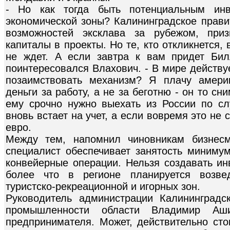
- Но как тогда быть потенциальным инв
экономической зоны? Калининградское прави
возможностей эксклава за рубежом, приз
капиталы в проекты. Но те, кто откликнется, 
не ждет. А если завтра к вам придет Би
поинтересовался Влахович. - В мире действу
позаимствовать механизм? Я плачу амери
деньги за работу, а не за беготню - он то сн
ему срочно нужно выехать из России по с
вновь встает на учет, а если вовремя это не 
евро.
Между тем, напомнил чиновникам бизнесм
специалист обеспечивает занятость миним
конвейерные операции. Нельзя создавать и
более что в регионе планируется возвед
туристско-рекреационной и игорных зон.
Руководитель администрации Калининградс
промышленности области Владимир Аш
предпринимателя. Может, действительно сто