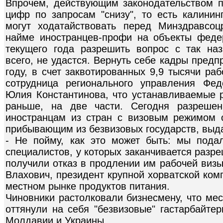
Впрочем, действующим законодательством п
цифр по запросам "снизу", то есть калини
могут ходатайствовать перед Минздравсо
найме иностранцев-профи на объекты феде
текущего года разрешить вопрос с так на
всего, не удастся. Вернуть себе кадры пред
году, в счет заквотированных 9,9 тысячи ра
сотрудница регионального управления Фе
Юлия Константинова, что устанавливаемые р
раньше, на две части. Сегодня разреше
иностранцам из стран с визовым режимом 
прибывающим из безвизовых государств, выда
- Не пойму, как это может быть: мы пода
специалистов, у которых заканчивается разр
получили отказ в продлении им рабочей виз
Влахович, президент крупной хорватской ком
местном рынке продуктов питания.
Чиновники растолковали бизнесмену, что ме
оттянули на себя "безвизовые" гастарбайтер
Молдавии и Украины.