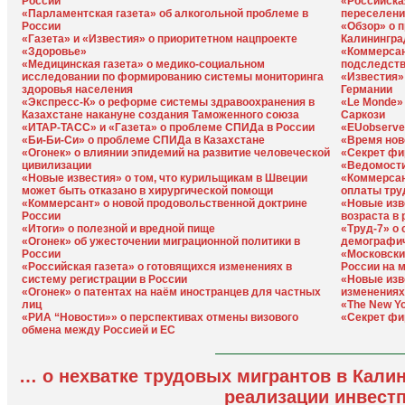
России
«Российска
«Парламентская газета» об алкогольной проблеме в
переселени
России
«Обзор» о 
«Газета» и «Известия» о приоритетном нацпроекте
Калинингра
«Здоровье»
«Коммерсан
«Медицинская газета» о медико-социальном
подследст
исследовании по формированию системы мониторинга
«Известия»
здоровья населения
Германии
«Экспресс-К» о реформе системы здравоохранения в
«Le Monde»
Казахстане накануне создания Таможенного союза
Саркози
«ИТАР-ТАСС» и «Газета» о проблеме СПИДа в России
«EUobserve
«Би-Би-Си» о проблеме СПИДа в Казахстане
«Время нов
«Огонек» о влиянии эпидемий на развитие человеческой
«Секрет фи
цивилизации
«Ведомости
«Новые известия» о том, что курильщикам в Швеции
«Коммерсан
может быть отказано в хирургической помощи
оплаты тру
«Коммерсант» о новой продовольственной доктрине
«Новые изв
России
возраста в
«Итоги» о полезной и вредной пище
«Труд-7» о
«Огонек» об ужесточении миграционной политики в
демографич
России
«Московски
«Российская газета» о готовящихся изменениях в
России на 
систему регистрации в России
«Новые изв
«Огонек» о патентах на наём иностранцев для частных
изменениях
лиц
«The New Y
«РИА “Новости»» о перспективах отмены визового
«Секрет фи
обмена между Россией и ЕС
… о нехватке трудовых мигрантов в Калин
реализации инвест