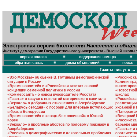
Электронная версия бюллетеня
Население и обще
Институт демографии Государственного университета - Высшей школы 
первая полоса
содержание номера
обратная связь
доска объявлений
поиск
Газеты пишут о ... 
«Эхо Москвы» об оценке В. Путиным демографической
«Российская
ситуации в России
Калинингра
«Время новостей» и «Российская газета» о новой
инвестпрое
концепции семейной политики в России
«Новостной
«Коммерсантъ» о новом руководителе Росстата
школах
«Газета» о казусе с выплатой материнского капитала
«Российска
«Зеркало» о добрачных отношениях в Азербайджане
реализации
«Беларусь сегодня» о пособии для впервые вступающих
Украиной и
в брак в Белоруссии
«Панорама»
«Время новостей» о «свадьбе с повинной» в Южной
«Вечерний 
Корее
«Российска
«Зеркало» о проблеме абортов по половому признаку в
барьере ми
Азербайджане
«Газета» и
«Россия» о демографических и алкогольных проблемах
соотечеств