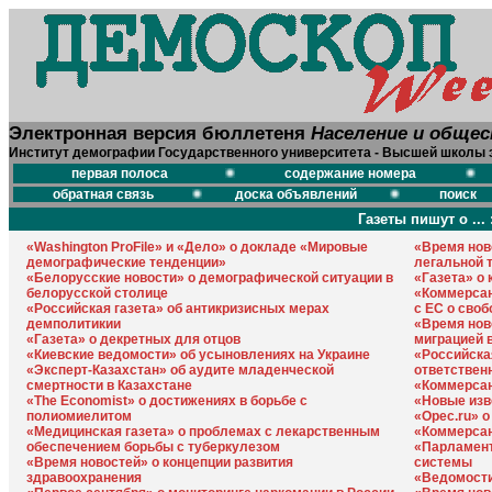
Электронная версия бюллетеня
Население и обще
Институт демографии Государственного университета - Высшей школы 
первая полоса
содержание номера
обратная связь
доска объявлений
поиск
Газеты пишут о ... 
«Washington ProFile» и «Дело» о докладе «Мировые
«Время нов
демографические тенденции»
легальной 
«Белорусские новости» о демографической ситуации в
«Газета» о 
белорусской столице
«Коммерсан
«Российская газета» об антикризисных мерах
с ЕС о сво
демполитикии
«Время нов
«Газета» о декретных для отцов
миграцией 
«Киевские ведомости» об усыновлениях на Украине
«Российска
«Эксперт-Казахстан» об аудите младенческой
ответствен
смертности в Казахстане
«Коммерсан
«The Economist» о достижениях в борьбе с
«Новые изв
полиомиелитом
«Орес.ru» о
«Медицинская газета» о проблемах с лекарственным
«Коммерсан
обеспечением борьбы с туберкулезом
«Парламент
«Время новостей» о концепции развития
системы
здравоохранения
«Ведомости