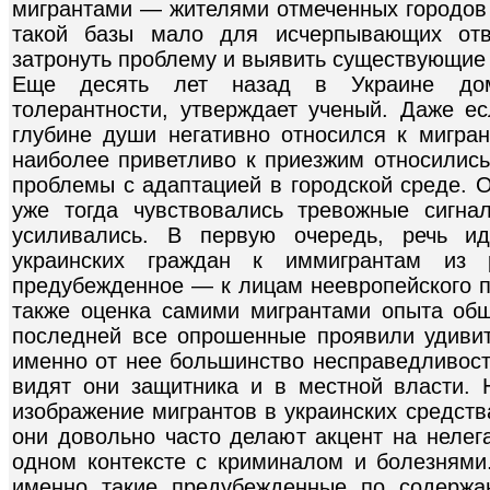
мигрантами — жителями отмеченных городов 
такой базы мало для исчерпывающих отв
затронуть проблему и выявить существующие
Еще десять лет назад в Украине дом
толерантности, утверждает ученый. Даже ес
глубине души негативно относился к мигра
наиболее приветливо к приезжим относились
проблемы с адаптацией в городской среде. О
уже тогда чувствовались тревожные сигн
усиливались. В первую очередь, речь и
украинских граждан к иммигрантам из 
предубежденное — к лицам неевропейского п
также оценка самими мигрантами опыта об
последней все опрошенные проявили удивит
именно от нее большинство несправедливост
видят они защитника и в местной власти. 
изображение мигрантов в украинских средст
они довольно часто делают акцент на нелег
одном контексте с криминалом и болезнями.
именно такие предубежденные по содерж