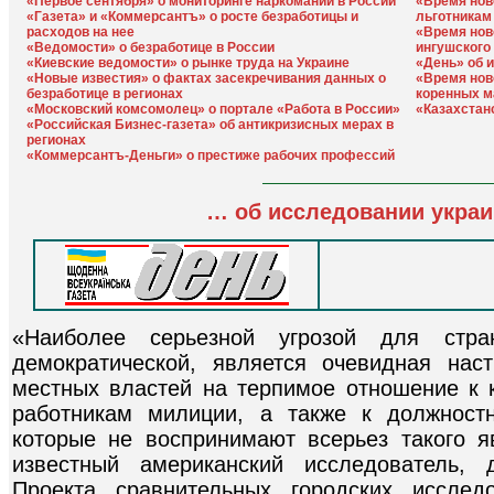
«Первое сентября» о мониторинге наркомании в России
«Время нов
«Газета» и «Коммерсантъ» о росте безработицы и
льготникам
расходов на нее
«Время нов
«Ведомости» о безработице в России
ингушского
«Киевские ведомости» о рынке труда на Украине
«День» об 
«Новые известия» о фактах засекречивания данных о
«Время нов
безработице в регионах
коренных м
«Московский комсомолец» о портале «Работа в России»
«Казахстан
«Российская Бизнес-газета» об антикризисных мерах в
регионах
«Коммерсантъ-Деньги» о престиже рабочих профессий
… об исследовании украи
«Наиболее серьезной угрозой для стр
демократической, является очевидная нас
местных властей на терпимое отношение к
работникам милиции, а также к должност
которые не воспринимают всерьез такого я
известный американский исследователь, 
Проекта сравнительных городских исслед