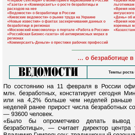
«Первое сентября» о мониторинге наркомании в России
«Время нов
«Газета» и «Коммерсантъ» о росте безработицы и
льготникам
расходов на нее
«Время нов
«Ведомости» о безработице в России
ингушского
«Киевские ведомости» о рынке труда на Украине
«День» об 
«Новые известия» о фактах засекречивания данных о
«Время нов
безработице в регионах
коренных м
«Московский комсомолец» о портале «Работа в России»
«Казахстан
«Российская Бизнес-газета» об антикризисных мерах в
регионах
«Коммерсантъ-Деньги» о престиже рабочих профессий
… о безработице в
Темпы роста
По состоянию на 11 февраля в России офи
млн. безработных, констатирует сегодня Ми
или на 4,2% больше чем неделей раньше 
неделей ранее прирост числа безработных с
— 93600 человек.
«Было бы опрометчиво делать вывод 
безработицы», — считает директор центра
Владимир Гимпельсон: традиционный сезонна