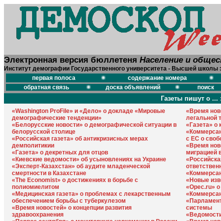
Электронная версия бюллетеня
Население и обще
Институт демографии Государственного университета - Высшей школы 
первая полоса
содержание номера
обратная связь
доска объявлений
поиск
Газеты пишут о ... 
«Washington ProFile» и «Дело» о докладе «Мировые
«Время нов
демографические тенденции»
легальной 
«Белорусские новости» о демографической ситуации в
«Газета» о 
белорусской столице
«Коммерсан
«Российская газета» об антикризисных мерах
с ЕС о сво
демполитикии
«Время нов
«Газета» о декретных для отцов
миграцией 
«Киевские ведомости» об усыновлениях на Украине
«Российска
«Эксперт-Казахстан» об аудите младенческой
ответствен
смертности в Казахстане
«Коммерсан
«The Economist» о достижениях в борьбе с
«Новые изв
полиомиелитом
«Орес.ru» о
«Медицинская газета» о проблемах с лекарственным
«Коммерсан
обеспечением борьбы с туберкулезом
«Парламент
«Время новостей» о концепции развития
системы
здравоохранения
«Ведомости