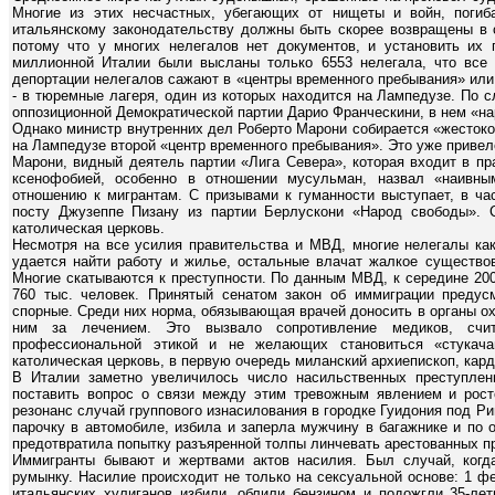
Многие из этих несчастных, убегающих от нищеты и войн, погиб
итальянскому законодательству должны быть скорее возвращены в с
потому что у многих нелегалов нет документов, и установить их 
миллионной Италии были высланы только 6553 нелегала, что все
депортации нелегалов сажают в «центры временного пребывания» или
- в тюремные лагеря, один из которых находится на Лампедузе. По 
оппозиционной Демократической партии Дарио Франческини, в нем «н
Однако министр внутренних дел Роберто Марони собирается «жестоко»
на Лампедузе второй «центр временного пребывания». Это уже привел
Марони, видный деятель партии «Лига Севера», которая входит в пр
ксенофобией, особенно в отношении мусульман, назвал «наивны
отношению к мигрантам. С призывами к гуманности выступает, в ча
посту Джузеппе Пизану из партии Берлускони «Народ свободы». 
католическая церковь.
Несмотря на все усилия правительства и МВД, многие нелегалы как
удается найти работу и жилье, остальные влачат жалкое существов
Многие скатываются к преступности. По данным МВД, к середине 20
760 тыс. человек. Принятый сенатом закон об иммиграции предус
спорные. Среди них норма, обязывающая врачей доносить в органы о
ним за лечением. Это вызвало сопротивление медиков, счи
профессиональной этикой и не желающих становиться «стукача
католическая церковь, в первую очередь миланский архиепископ, кар
В Италии заметно увеличилось число насильственных преступлени
поставить вопрос о связи между этим тревожным явлением и рос
резонанс случай группового изнасилования в городке Гуидония под 
парочку в автомобиле, избила и заперла мужчину в багажнике и по
предотвратила попытку разъяренной толпы линчевать арестованных п
Иммигранты бывают и жертвами актов насилия. Был случай, когда
румынку. Насилие происходит не только на сексуальной основе: 1 ф
итальянских хулиганов избили, облили бензином и подожгли 35-лет