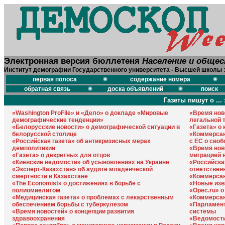
Электронная версия бюллетеня
Население и обще
Институт демографии Государственного университета - Высшей школы 
первая полоса
содержание номера
обратная связь
доска объявлений
поиск
Газеты пишут о ... 
«Washington ProFile» и «Дело» о докладе «Мировые
«Время нов
демографические тенденции»
легальной 
«Белорусские новости» о демографической ситуации в
«Газета» о 
белорусской столице
«Коммерсан
«Российская газета» об антикризисных мерах
с ЕС о сво
демполитикии
«Время нов
«Газета» о декретных для отцов
миграцией 
«Киевские ведомости» об усыновлениях на Украине
«Российска
«Эксперт-Казахстан» об аудите младенческой
ответствен
смертности в Казахстане
«Коммерсан
«The Economist» о достижениях в борьбе с
«Новые изв
полиомиелитом
«Орес.ru» о
«Медицинская газета» о проблемах с лекарственным
«Коммерсан
обеспечением борьбы с туберкулезом
«Парламент
«Время новостей» о концепции развития
системы
здравоохранения
«Ведомости