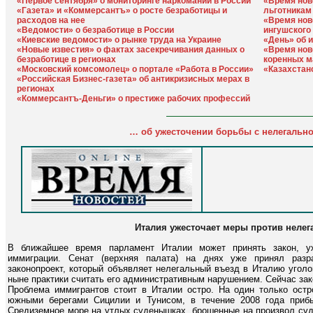
«Первое сентября» о мониторинге наркомании в России
«Время нов
«Газета» и «Коммерсантъ» о росте безработицы и
льготникам
расходов на нее
«Время нов
«Ведомости» о безработице в России
ингушского
«Киевские ведомости» о рынке труда на Украине
«День» об 
«Новые известия» о фактах засекречивания данных о
«Время нов
безработице в регионах
коренных м
«Московский комсомолец» о портале «Работа в России»
«Казахстан
«Российская Бизнес-газета» об антикризисных мерах в
регионах
«Коммерсантъ-Деньги» о престиже рабочих профессий
… об ужесточении борьбы с нелегально
Италия ужесточает меры против неле
В ближайшее время парламент Италии может принять закон, у
иммиграции. Сенат (верхняя палата) на днях уже принял разр
законопроект, который объявляет нелегальный въезд в Италию угол
ныне практики считать его административным нарушением. Сейчас зак
Проблема иммигрантов стоит в Италии остро. На один только ост
южными берегами Сицилии и Тунисом, в течение 2008 года приб
Средиземное море на утлых суденышках, брошенные на произвол судь