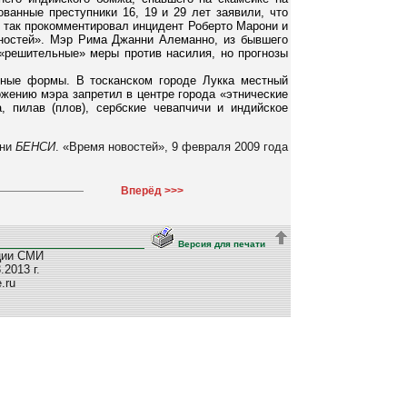
ванные преступники 16, 19 и 29 лет заявили, что
- так прокомментировал инцидент Роберто Марони и
ностей». Мэр Рима Джанни Алеманно, из бывшего
«решительные» меры против насилия, но прогнозы
зные формы. В тосканском городе Лукка местный
жению мэра запретил в центре города «этнические
, пилав (плов), сербские чевапчичи и индийское
нни
БЕНСИ
. «Время новостей», 9 февраля 2009 года
Вперёд >>>
Версия для печати
ции СМИ
2013 г.
e.ru