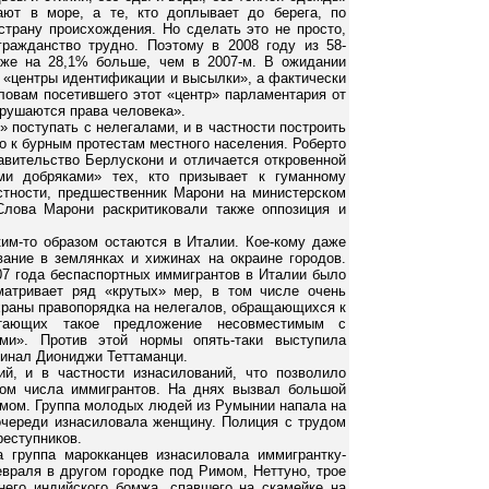
ают в море, а те, кто доплывает до берега, по
трану происхождения. Но сделать это не просто,
гражданство трудно. Поэтому в 2008 году из 58-
 же на 28,1% больше, чем в 2007-м. В ожидании
 «центры идентификации и высылки», а фактически
словам посетившего этот «центр» парламентария от
арушаются права человека».
 поступать с нелегалами, и в частности построить
о к бурным протестам местного населения. Роберто
авительство Берлускони и отличается откровенной
ми добряками» тех, кто призывает к гуманному
стности, предшественник Марони на министерском
Слова Марони раскритиковали также оппозиция и
им-то образом остаются в Италии. Кое-кому даже
ание в землянках и хижинах на окраине городов.
07 года беспаспортных иммигрантов в Италии было
матривает ряд «крутых» мер, в том числе очень
храны правопорядка на нелегалов, обращающихся к
тающих такое предложение несовместимым с
ми». Против этой нормы опять-таки выступила
динал Диониджи Теттаманци.
й, и в частности изнасилований, что позволило
том числа иммигрантов. На днях вызвал большой
Римом. Группа молодых людей из Румынии напала на
 очереди изнасиловала женщину. Полиция с трудом
реступников.
 группа марокканцев изнасиловала иммигрантку-
евраля в другом городке под Римом, Неттуно, трое
него индийского бомжа, спавшего на скамейке на