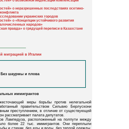
остей» о возможной индексации компенсаций
остей» о неразрешенных последствиях осетино-
 конфликта
исследовании украинских городов
остей» о «Концепции устойчивого развития
алочисленных народов»
ская правда» о грядущей переписи в Казахстане
й миграцией в Италии
Без шаурмы и плова
гальных иммигрантов
жесточающий меры борьбы против нелегальной
аботанный правительством Сильвио Берлускони
овным преступлением, в отличие от существующей
он рассматривает палата депутатов.
ров Лампедуза, расположенный на полпути между
ыло более 22 тыс. иммигрантов. Они переплыли
бы и стихии, без еды и воды, без теплой одежды.