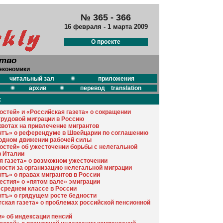
№
365 - 366
16 февраля - 1 марта 2009
О проекте
ство
экономики
читальный зал
приложения
архив
перевод translation
:
остей» и «Российская газета» о сокращении
трудовой миграции в Россию
квотах на привлечение мигрантов
тъ» о референдуме в Швейцарии по соглашению
бодном движении рабочей силы
остей» об ужесточении борьбы с нелегальной
в Италии
я газета» о возможном ужесточении
ности за организацию нелегальной миграции
тъ» о правах мигрантов в России
естия» о «пятом вале» эмиграции
 среднем классе в России
тъ» о грядущем росте бедности
ская газета» о проблемах российской пенсионной
» об индексации пенсий