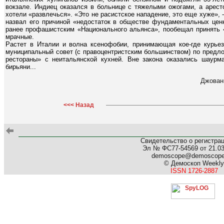
вокзале. Индиец оказался в больнице с тяжелыми ожогами, а аресто
хотели «развлечься». «Это не расистское нападение, это еще хуже», 
назвал его причиной «недостаток в обществе фундаментальных цен
ранее профашистским «Национального альянса», пообещал принять 
мрачные.
Растет в Италии и волна ксенофобии, принимающая кое-где курье
муниципальный совет (с правоцентристским большинством) по предло
рестораны» с неитальянской кухней. Вне закона оказались шаурма
бирьяни...
Джова
<<< Назад
Свидетельство о регистра
Эл № ФС77-54569 от 21.03.
demoscope@demoscop
© Демоскоп Weekly
ISSN 1726-2887