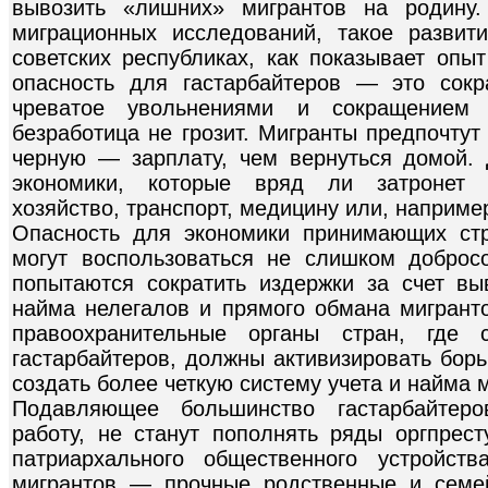
вывозить «лишних» мигрантов на родину
миграционных исследований, такое разви
советских республиках, как показывает опыт
опасность для гастарбайтеров — это сокр
чреватое увольнениями и сокращением 
безработица не грозит. Мигранты предпочту
черную — зарплату, чем вернуться домой.
экономики, которые вряд ли затронет к
хозяйство, транспорт, медицину или, наприм
Опасность для экономики принимающих стр
могут воспользоваться не слишком доброс
попытаются сократить издержки за счет вы
найма нелегалов и прямого обмана мигранто
правоохранительные органы стран, где 
гастарбайтеров, должны активизировать борь
создать более четкую систему учета и найма 
Подавляющее большинство гастарбайтеро
работу, не станут пополнять ряды оргпрест
патриархального общественного устройст
мигрантов — прочные родственные и семе