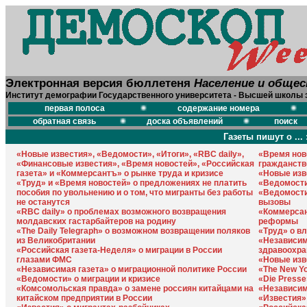
Электронная версия бюллетеня
Население и обще
Институт демографии Государственного университета - Высшей школы 
первая полоса
содержание номера
обратная связь
доска объявлений
поиск
Газеты пишут о ... 
«Новые известия», «Ведомости», «Итоги», «RBC daily»,
«Время нов
«Финансовые известия», «Время новостей», «Российская
гражданст
газета» и «Коммерсантъ» о рынке труда и кризисе
«Новые изв
«Труд» и «Время новостей» о предложениях не платить
«Ведомости
пособия по увольнению и о том, что мигранты без работы
«Ведомости
не останутся
вызовы
«RBC daily» о проблемах возможного возвращения
«Коммерсан
молдавских гастарбайтеров на родину
реформы
«The Daily Telegraph» о возможном возвращении поляков
«Труд» о в
из Великобритании
«Независим
«Российская газета-Неделя» о миграции в России
здравоохра
глазами ФМС
«Новые изв
«Независимая газета» о миграционной политике России
«The New Yo
«Ведомости» о миграции и кризисе
«Die Presse
«Комсомольская правда» о замене россиян китайцами на
«Независим
китайском предприятии в России
«Известия»