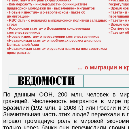
«Известия» о мигрантах-разбойниках
«Российска
«Коммерсантъ» и «Ведомости» об инициативе
госрегулир
придворной молодежи по «выселению» мигрантов
«Время ново
«Новые известия» и о европейском «пакте об
«Газета» и
иммиграции»
переливани
«RBC daily» о новациях миграционной политики западных
«Газета» о
стран
«Время нов
«Российская газета» о Всемирной конференции
«Corriere d
соотечественников
«Газета» о
«Новые известия» о переселении соотечественников
«Независимая газета» о проблемах русских диаспор в
Центральной Азии
«Независимая газета» о русском языке на постсоветском
пространстве
… о миграции и к
По данным ООН, 200 млн. человек в мир
границей. Численность мигрантов в мире п
Бразилии (192 млн. в 2008 г.) или России и У
Значительная часть этих людей переехали в 
играют громадную роль в мировой экономи
только через банки они перечислили своим