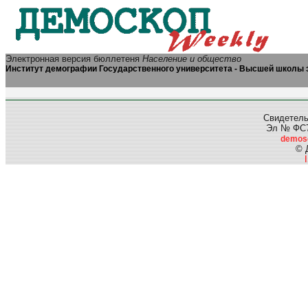
Электронная версия бюллетеня
Население и общество
Институт демографии Государственного университета - Высшей школы 
Свидетель
Эл № ФС77
demos
© 