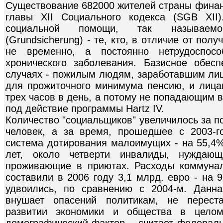
Существование 682000 жителей страны финан
главы XII Социального кодекса (SGB XII)
социальной помощи, так называемог
(Grundsicherung) - те, кто, в отличие от пол
не временно, а постоянно нетрудоспос
хронического заболевания. Базисное обес
случаях - пожилым людям, заработавшим ли
для прожиточного минимума пенсию, и лица
трех часов в день, а потому не попадающим в
под действие программы Hartz IV.
Количество "социальщиков" увеличилось за по
человек, а за время, прошедшее с 2003-г
система дотирования малоимущих - на 55,4%
лет, около четверти инвалиды, нуждаю
проживающие в приютах. Расходы коммунал
составили в 2006 году 3,1 млрд. евро - на 
удвоились, по сравнению с 2004-м. Данна
внушает опасений политикам, не перест
развитии экономики и общества в целом
демографический фактор, - считает федерал