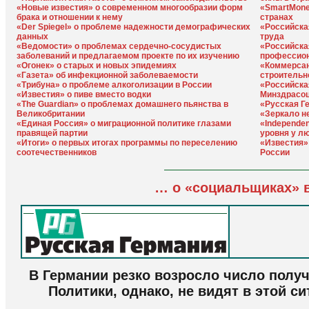
«Новые известия» о современном многообразии форм
«SmartMone
брака и отношении к нему
странах
«Der Spiegel» о проблеме надежности демографических
«Российска
данных
труда
«Ведомости» о проблемах сердечно-сосудистых
«Российска
заболеваний и предлагаемом проекте по их изучению
профессион
«Огонек» о старых и новых эпидемиях
«Коммерсан
«Газета» об инфекционной заболеваемости
строительн
«Трибуна» о проблеме алкоголизации в России
«Российска
«Известия» о пиве вместо водки
Минздрасоц
«The Guardian» о проблемах домашнего пьянства в
«Русская Г
Великобритании
«Зеркало н
«Единая Россия» о миграционной политике глазами
«Independen
правящей партии
уровня у л
«Итоги» о первых итогах программы по переселению
«Известия»
соотечественников
России
… о «социальщиках» 
В Германии резко возросло число полу
Политики, однако, не видят в этой с