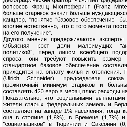
вопросов Франц Мюнтеферинг (Franz Mntef
больше стариков значит больше нуждающихся"
канцлер, "понятие "базовое обеспечение" б
вполне естественно, что с того момента пос
на его получение".
Другого мнения придерживаются эксперты 
Объясняя рост доли малоимущих "анти
политикой", перед лицом всеобщего подо
спроса, они требуют повысить размер
стандартное базовое обеспечение составл
приходится на оплату жилья и отопления.
(Ulrich Schneider), председателя союза P
прожиточный минимум стариков и больн
составлять 420 евро в месяц плюс расходы н
Показательно, что социальными выплатами
жители старых федеральных земель и Берл
составляет на западе 1% населения, тогда к
она в столице (1,8%), в Бремене (1,7%) и
"социальщиков" в Тюрингии и Саксонии (0