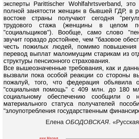
эксперты Parittischer Wohlfahrtsverband, э
полной занятости женщин в бывшей ГДР, в р
востоке страны получают сегодня "регу
трудового стажа (женщины в целом п
"социальщиков"). Вообще, само слово "пе
звучит гораздо достойнее, чем "базовое обесп
честь пожилых людей, помимо повышения 
перевод выплат малоимущим старикам из отд
структуры пенсионного страхования.
Все вышеозначенные требования, как и данны
вызвали пока особой реакции со стороны в
пожалуй, того, что федерация объявила 
"социальная помощь" с 409 млн. до 180 м
социальному обеспечению сообщили о н
материального статуса получателей посо
"злоупотребления государственным финансир
Елена
ОБОДОВСКАЯ
. «Русска
<<< Назад