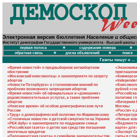
Электронная версия бюллетеня
Население и обще
Институт демографии Государственного университета - Высшей школы 
первая полоса
содержание номера
обратная связь
доска объявлений
поиск
Газеты пишут о ... 
«Время новостей» о предвыборном антиабортном
«Экономика
обострении
приглашени
«Московский комсомолец» о законопроекте по запрету
«Коммерсан
абортов
«Independe
«Новости Петербурга» о столкновении мнений по
«Комсомоль
проблеме возможного запрещения абортов
рублей «со
«Время новостей» об официальных и «домашних»
«Российска
родовспомогательных услугах, а также проблеме
политике г
абортов
«Вечерняя 
«Невское время» об особом демографическом пути
Москвы
России
«Россiя» о
«Труд» о демографической политике по-Жириновскому
«Литератур
«Столичные новости» о детской смертности на Украине
«Новые изв
«РБК daily» о законопроекте по поддержке семьи
«Ведомости
«Российская газета» о детях как средстве погашения
карте» для
ипотечных кредитов
«Эксперт С
«Парламентская газета» о семейном законодательстве
силы в стр