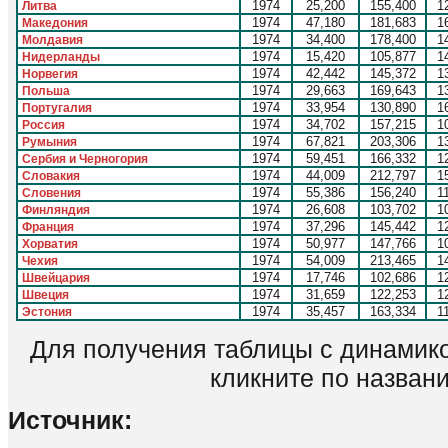
1974
25,200
155,400
1
Литва
1974
47,180
181,683
1
Македония
1974
34,400
178,400
1
Молдавия
1974
15,420
105,877
1
Нидерланды
1974
42,442
145,372
1
Норвегия
1974
29,663
169,643
1
Польша
1974
33,954
130,890
1
Португалия
1974
34,702
157,215
1
Россия
1974
67,821
203,306
1
Румыния
1974
59,451
166,332
1
Сербия и Черногория
1974
44,009
212,797
1
Словакия
1974
55,386
156,240
1
Словения
1974
26,608
103,702
1
Финляндия
1974
37,296
145,442
1
Франция
1974
50,977
147,766
1
Хорватия
1974
54,009
213,465
1
Чехия
1974
17,746
102,686
1
Швейцария
1974
31,659
122,253
1
Швеция
1974
35,457
163,334
1
Эстония
Для получения таблицы с динамико
кликните по назван
Источник: