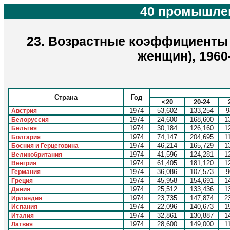
40 промышлен
23. Возрастные коэффициенты 
женщин), 1960
Страна
Год
<20
20-24
1974
53,602
133,254
9
Австрия
1974
24,600
168,600
1
Белоруссия
1974
30,184
126,160
1
Бельгия
1974
74,147
204,695
1
Болгария
1974
46,214
165,729
1
Босния и Герцеговина
1974
41,596
124,281
1
Великобритания
1974
61,405
181,120
1
Венгрия
1974
36,086
107,573
9
Германия
1974
45,958
154,691
1
Греция
1974
25,512
133,436
1
Дания
1974
23,735
147,874
2
Ирландия
1974
22,096
140,673
1
Испания
1974
32,861
130,887
1
Италия
1974
28,600
149,000
1
Латвия