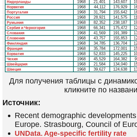
1968
21,401
143,607
1
Нидерланды
1968
44,112
176,929
1
Норвегия
1968
31,794
155,642
1
Португалия
1968
28,921
141,575
1
Россия
1968
82,352
238,187
1
Румыния
1968
66,341
175,472
1
Сербия и Черногория
1968
41,569
191,389
1
Словакия
1968
43,757
155,853
1
Словения
1968
34,785
136,704
1
Финляндия
1968
35,784
172,001
1
Франция
1968
52,833
145,225
1
Хорватия
1968
45,529
164,382
9
Чехия
1968
21,584
134,040
1
Швейцария
1968
39,627
124,638
1
Швеция
Для получения таблицы с динамико
кликните по назван
Источник:
Recent demographic developments i
Europe. Strasbourg, Council of Eur
UNData. Age-specific fertility rate