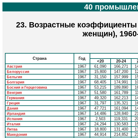
40 промышлен
23. Возрастные коэффициенты 
женщин), 1960
Страна
Год
<20
20-24
1967
61,090
166,271
1
Австрия
1967
15,800
147,200
1
Белоруссия
1967
31,150
157,999
1
Бельгия
1967
68,405
174,991
1
Болгария
1967
53,215
189,890
1
Босния и Герцеговина
1967
51,580
161,789
1
Венгрия
1967
49,320
162,213
1
Германия
1967
31,797
135,321
1
Греция
1967
47,721
161,094
1
Дания
1967
14,486
128,840
2
Ирландия
1967
2,503
119,331
2
Испания
1967
24,294
130,583
1
Италия
1967
18,800
131,400
1
Литва
1967
44,914
214,852
2
Македония