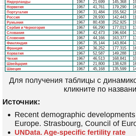
1967
21,699
145,368
1
Нидерланды
1967
41,761
179,290
1
Норвегия
1967
31,484
155,562
1
Португалия
1967
28,930
142,443
1
Россия
1967
80,438
252,925
1
Румыния
1967
66,290
177,013
1
Сербия и Черногория
1967
42,473
196,604
1
Словакия
1967
44,166
163,377
1
Словения
1967
35,144
143,804
1
Финляндия
1967
36,252
177,315
1
Франция
1967
52,587
149,288
1
Хорватия
1967
46,513
168,841
1
Чехия
1967
21,800
138,628
1
Швейцария
1967
45,168
135,599
1
Швеция
Для получения таблицы с динамико
кликните по назван
Источник:
Recent demographic developments i
Europe. Strasbourg, Council of Eur
UNData. Age-specific fertility rate