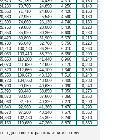
22,670
67,130
24,430
4,310
0,150
24,230
70,700
24,850
4,250
0,140
20,550
71,710
24,800
4,420
0,160
20,880
72,950
25,540
4,580
0,180
21,500
74,660
26,130
4,740
0,180
25,760
79,880
28,080
5,430
0,220
31,850
85,920
30,260
5,600
0,230
36,420
89,800
31,900
5,670
0,210
38,730
95,040
32,700
5,750
0,220
47,210
100,430
36,260
6,010
0,260
49,030
103,410
38,720
6,350
0,290
55,650
110,260
41,440
6,960
0,240
54,070
111,920
42,800
7,170
0,330
51,520
112,660
44,100
7,340
0,300
45,550
109,670
43,320
7,510
0,240
38,720
104,960
43,080
7,400
0,280
25,700
99,060
40,630
7,090
0,240
15,390
93,440
38,850
7,050
0,270
08,870
90,580
37,660
7,060
0,260
04,960
92,710
40,320
7,270
0,290
03,640
92,960
41,360
7,470
0,290
06,670
97,280
43,140
7,670
0,350
04,330
102,430
45,390
8,240
0,310
09,160
110,680
47,260
8,870
0,350
о года во всех странах кликните по году.