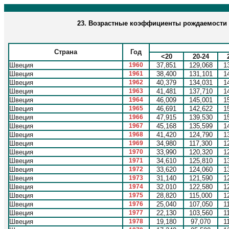
23. Возрастные коэффициенты рождаемости (
Страна
Год
<20
20-24
Швеция
1960
37,851
129,068
1
Швеция
1961
38,400
131,101
1
Швеция
1962
40,379
134,031
1
Швеция
1963
41,481
137,710
1
Швеция
1964
46,009
145,001
1
Швеция
1965
46,691
142,622
1
Швеция
1966
47,915
139,530
1
Швеция
1967
45,168
135,599
1
Швеция
1968
41,420
124,790
1
Швеция
1969
34,980
117,300
1
Швеция
1970
33,990
120,320
1
Швеция
1971
34,610
125,810
1
Швеция
1972
33,620
124,060
1
Швеция
1973
31,140
121,590
1
Швеция
1974
32,010
122,580
1
Швеция
1975
28,820
115,000
1
Швеция
1976
25,040
107,050
1
Швеция
1977
22,130
103,560
1
Швеция
1978
19,180
97,070
1