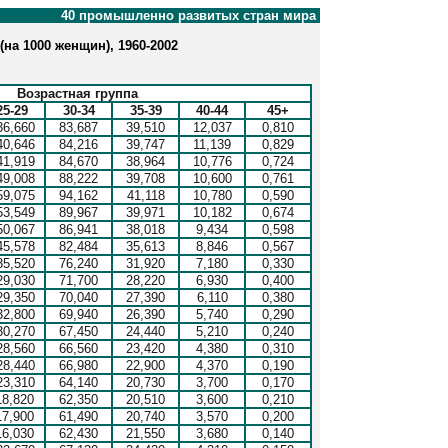
40 промышленно развитых стран мира
на 1000 женщин), 1960-2002
Возрастная группа
25-29
30-34
35-39
40-44
45+
36,660
83,687
39,510
12,037
0,810
40,646
84,216
39,747
11,139
0,829
41,919
84,670
38,964
10,776
0,724
49,008
88,222
39,708
10,600
0,761
59,075
94,162
41,118
10,780
0,590
53,549
89,967
39,971
10,182
0,674
50,067
86,941
38,018
9,434
0,598
45,578
82,484
35,613
8,846
0,567
35,520
76,240
31,920
7,180
0,330
29,030
71,700
28,220
6,930
0,400
29,350
70,040
27,390
6,110
0,380
32,800
69,940
26,390
5,740
0,290
30,270
67,450
24,440
5,210
0,240
28,560
66,560
23,420
4,380
0,310
28,440
66,980
22,900
4,370
0,190
23,310
64,140
20,730
3,700
0,170
18,820
62,350
20,510
3,600
0,210
17,900
61,490
20,740
3,570
0,200
16,030
62,430
21,550
3,680
0,140