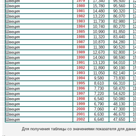
Швеция
1979
17,340
95,500
1
Швеция
1980
15,780
95,560
1
Швеция
1981
14,480
90,320
1
Швеция
1982
13,220
86,070
1
Швеция
1983
11,730
82,980
1
Швеция
1984
10,740
80,270
1
Швеция
1985
10,990
81,850
1
Швеция
1986
11,320
83,440
1
Швеция
1987
10,870
84,280
1
Швеция
1988
11,380
90,520
1
Швеция
1989
12,670
92,800
1
Швеция
1990
14,060
98,590
1
Швеция
1991
13,120
94,010
1
Швеция
1992
11,890
90,190
1
Швеция
1993
11,050
82,140
1
Швеция
1994
9,580
73,830
1
Швеция
1995
8,610
66,310
1
Швеция
1996
7,730
58,470
1
Швеция
1997
7,220
54,620
1
Швеция
1998
6,540
50,080
1
Швеция
1999
6,790
48,130
1
Швеция
2000
7,060
47,300
1
Швеция
2001
6,630
46,670
1
Швеция
2002
6,640
47,650
1
Для получения таблицы со значениями показателя для данног