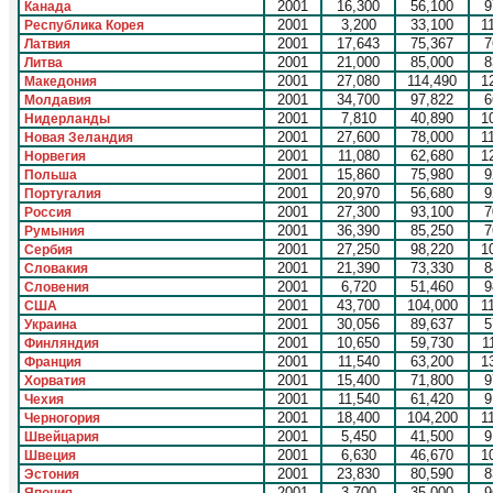
2001
16,300
56,100
9
Канада
2001
3,200
33,100
1
Республика Корея
2001
17,643
75,367
7
Латвия
2001
21,000
85,000
8
Литва
2001
27,080
114,490
1
Македония
2001
34,700
97,822
6
Молдавия
2001
7,810
40,890
1
Нидерланды
2001
27,600
78,000
1
Новая Зеландия
2001
11,080
62,680
1
Норвегия
2001
15,860
75,980
9
Польша
2001
20,970
56,680
9
Португалия
2001
27,300
93,100
7
Россия
2001
36,390
85,250
7
Румыния
2001
27,250
98,220
1
Сербия
2001
21,390
73,330
8
Словакия
2001
6,720
51,460
9
Словения
2001
43,700
104,000
1
США
2001
30,056
89,637
5
Украина
2001
10,650
59,730
1
Финляндия
2001
11,540
63,200
1
Франция
2001
15,400
71,800
9
Хорватия
2001
11,540
61,420
9
Чехия
2001
18,400
104,200
1
Черногория
2001
5,450
41,500
9
Швейцария
2001
6,630
46,670
1
Швеция
2001
23,830
80,590
8
Эстония
2001
3,700
35,000
9