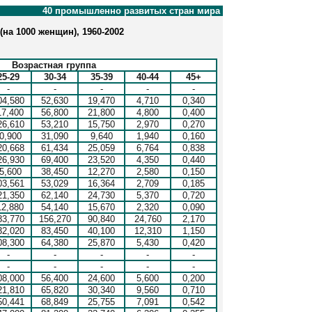
40 промышленно развитых стран мира
на 1000 женщин), 1960-2002
Возрастная группа
25-29
30-34
35-39
40-44
45+
-
-
-
-
-
04,580
52,630
19,470
4,710
0,340
17,400
56,800
21,800
4,800
0,400
26,610
53,210
15,750
2,970
0,270
0,900
31,090
9,640
1,940
0,160
20,668
61,434
25,059
6,764
0,838
26,930
69,400
23,520
4,350
0,440
5,600
38,450
12,270
2,580
0,150
03,561
53,029
16,364
2,709
0,185
21,350
62,140
24,730
5,370
0,720
12,880
54,140
15,670
2,320
0,090
83,770
156,270
90,840
24,760
2,170
32,020
83,450
40,100
12,310
1,150
08,300
64,380
25,870
5,430
0,420
-
-
-
-
-
-
-
-
-
-
08,000
56,400
24,600
5,600
0,200
21,810
65,820
30,340
9,560
0,710
50,441
68,849
25,755
7,091
0,542