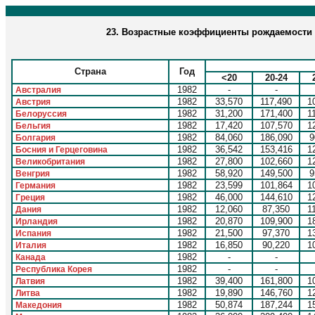
23. Возрастные коэффициенты рождаемости (
Страна
Год
<20
20-24
1982
-
-
Австралия
1982
33,570
117,490
1
Австрия
1982
31,200
171,400
1
Белоруссия
1982
17,420
107,570
1
Бельгия
1982
84,060
186,090
9
Болгария
1982
36,542
153,416
1
Босния и Герцеговина
1982
27,800
102,660
1
Великобритания
1982
58,920
149,500
9
Венгрия
1982
23,599
101,864
1
Германия
1982
46,000
144,610
1
Греция
1982
12,060
87,350
1
Дания
1982
20,870
109,900
1
Ирландия
1982
21,500
97,370
1
Испания
1982
16,850
90,220
1
Италия
1982
-
-
Канада
1982
-
-
Республика Корея
1982
39,400
161,800
1
Латвия
1982
19,890
146,760
1
Литва
1982
50,874
187,244
1
Македония