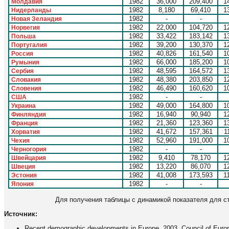
1982
36,000
209,400
1
Молдавия
1982
8,180
69,410
1
Нидерланды
1982
-
-
Новая Зеландия
1982
22,000
104,720
1
Норвегия
1982
33,422
183,142
1
Польша
1982
39,200
130,370
1
Португалия
1982
40,826
161,540
1
Россия
1982
66,000
185,200
1
Румыния
1982
48,595
164,572
1
Сербия
1982
48,380
203,850
1
Словакия
1982
46,490
160,620
1
Словения
1982
-
-
США
1982
49,000
164,800
1
Украина
1982
16,940
90,940
1
Финляндия
1982
21,360
123,360
1
Франция
1982
41,672
157,361
1
Хорватия
1982
52,960
191,000
1
Чехия
1982
-
-
Черногория
1982
9,410
78,170
1
Швейцария
1982
13,220
86,070
1
Швеция
1982
41,008
173,593
1
Эстония
1982
-
-
Япония
Для получения таблицы с динамикой показателя для с
Источник:
Recent demographic developments in Europe. 2003, Council of Europe