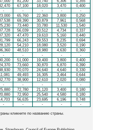
47,000
81,200
33,740
6,306
0,355
32,470
67,100
18,020
3,470
0,400
-
-
-
-
-
23,000
65,760
22,360
3,800
0,250
37,538
69,390
30,879
7,961
0,568
25,230
73,440
33,780
11,530
1,540
07,728
56,039
20,512
4,734
0,337
07,320
47,470
19,610
5,160
0,440
31,799
66,243
29,553
8,235
0,694
28,120
54,210
18,080
3,520
0,190
06,360
48,510
18,980
4,630
0,360
-
-
-
-
-
00,200
51,000
19,400
3,800
0,400
24,370
73,660
30,870
6,870
0,390
38,930
70,070
24,640
4,640
0,330
11,081
49,493
16,305
3,464
0,644
02,770
38,900
12,610
2,020
0,080
-
-
-
-
-
25,880
72,780
21,120
3,400
0,180
20,880
72,950
25,540
4,580
0,180
14,703
56,635
23,695
6,196
0,748
-
-
-
-
-
траны кликните по названию страны.
. Strasbourg, Council of Europe Publishing.