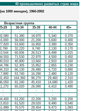
40 промышленно развитых стран мира
на 1000 женщин), 1960-2002
Возрастная группа
25-29
30-34
35-39
40-44
45+
-
-
-
-
-
02,080
51,390
18,970
5,340
0,370
16,000
59,000
21,200
5,600
0,400
27,820
53,600
16,950
3,390
0,350
2,790
32,220
9,740
2,130
0,170
10,544
60,836
26,513
8,499
1,015
34,550
71,530
22,970
4,500
0,450
00,010
40,900
13,660
2,910
0,160
04,786
52,305
15,852
2,855
0,230
34,310
66,130
26,480
6,720
0,890
17,890
53,740
16,290
2,480
0,120
01,450
164,360
96,270
29,460
2,310
46,050
91,240
45,410
14,680
1,420
11,270
65,020
26,090
6,410
0,490
-
-
-
-
-
-
-
-
-
-
04,400
53,200
22,200
5,200
0,200
15,810
61,520
29,020
8,490
0,540
51,889
70,575
28,454
8,473
1,093