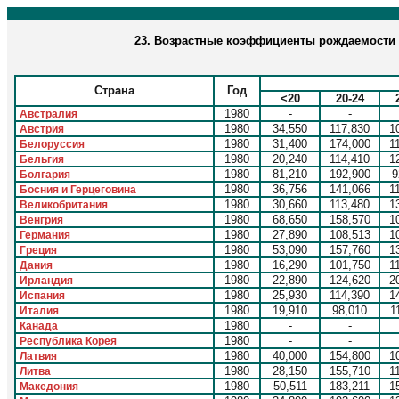
23. Возрастные коэффициенты рождаемости (
Страна
Год
<20
20-24
1980
-
-
Австралия
1980
34,550
117,830
1
Австрия
1980
31,400
174,000
1
Белоруссия
1980
20,240
114,410
1
Бельгия
1980
81,210
192,900
9
Болгария
1980
36,756
141,066
1
Босния и Герцеговина
1980
30,660
113,480
1
Великобритания
1980
68,650
158,570
1
Венгрия
1980
27,890
108,513
1
Германия
1980
53,090
157,760
1
Греция
1980
16,290
101,750
1
Дания
1980
22,890
124,620
2
Ирландия
1980
25,930
114,390
1
Испания
1980
19,910
98,010
1
Италия
1980
-
-
Канада
1980
-
-
Республика Корея
1980
40,000
154,800
1
Латвия
1980
28,150
155,710
1
Литва
1980
50,511
183,211
1
Македония