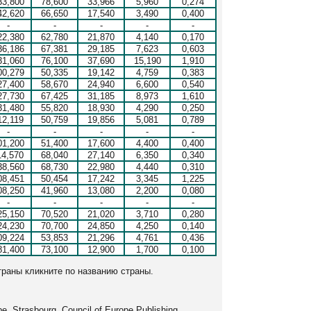
33,800
78,600
33,966
5,960
0,274
42,620
66,650
17,540
3,490
0,400
-
-
-
-
-
22,380
62,780
21,870
4,140
0,170
36,186
67,381
29,185
7,623
0,603
31,060
76,100
37,690
15,190
1,910
00,279
50,335
19,142
4,759
0,383
27,400
58,670
24,940
6,600
0,540
27,730
67,425
31,185
8,973
1,610
31,480
55,820
18,930
4,290
0,250
12,119
50,759
19,856
5,081
0,789
-
-
-
-
-
01,200
51,400
17,600
4,400
0,400
14,570
68,040
27,140
6,350
0,340
38,560
68,730
22,980
4,440
0,310
08,451
50,454
17,242
3,345
1,225
08,250
41,960
13,080
2,200
0,080
-
-
-
-
-
25,150
70,520
21,020
3,710
0,280
24,230
70,700
24,850
4,250
0,140
09,224
53,853
21,296
4,761
0,436
81,400
73,100
12,900
1,700
0,100
траны кликните по названию страны.
. Strasbourg, Council of Europe Publishing.