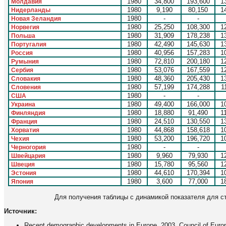
1980
34,800
193,600
1
Молдавия
1980
9,190
80,150
1
Нидерланды
1980
-
-
Новая Зеландия
1980
25,250
108,300
1
Норвегия
1980
31,909
178,238
1
Польша
1980
42,490
145,630
1
Португалия
1980
40,956
157,283
1
Россия
1980
72,810
200,180
1
Румыния
1980
53,076
167,559
1
Сербия
1980
48,360
205,430
1
Словакия
1980
57,199
174,288
1
Словения
1980
-
-
США
1980
49,400
166,000
1
Украина
1980
18,880
91,490
1
Финляндия
1980
24,510
130,550
1
Франция
1980
44,868
158,618
1
Хорватия
1980
53,200
196,720
1
Чехия
1980
-
-
Черногория
1980
9,960
79,930
1
Швейцария
1980
15,780
95,560
1
Швеция
1980
44,610
170,394
1
Эстония
1980
3,600
77,000
1
Япония
Для получения таблицы с динамикой показателя для с
Источник:
Recent demographic developments in Europe. 2003, Council of Europe