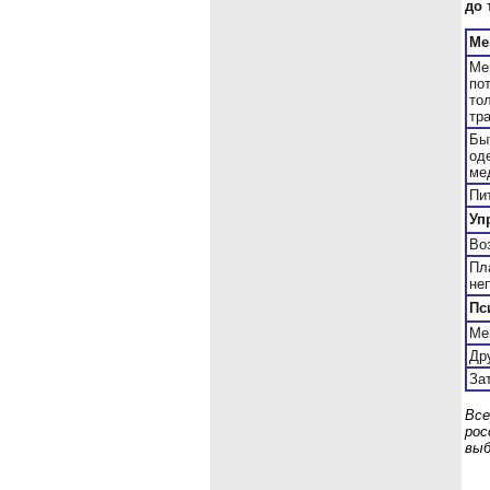
до 
Ме
Ме
по
то
тр
Бы
оде
ме
Пи
Уп
Во
Пл
не
Пс
Ме
Др
За
Все
рос
выб