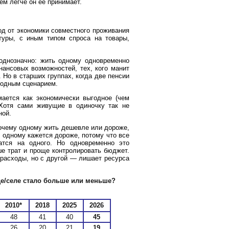
ем легче он ее принимает.
од от экономики совместного проживания
туры, с иным типом спроса на товары,
однозначно: жить одному одновременно
ансовых возможностей, тех, кого манит
 Но в старших группах, когда две пенсии
годным сценарием.
ается как экономически выгодное (чем
 Хотя сами живущие в одиночку так не
ной.
почему одному жить дешевле или дороже,
ь одному кажется дороже, потому что все
атся на одного. Но одновременно это
ше трат и проще контролировать бюджет.
 расходы, но с другой — лишает ресурса
де/селе стало больше или меньше?
2010*
2018
2025
2026
48
41
40
45
26
20
21
19