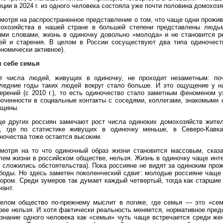
ции в 2024 г. из одного человека состояла уже почти половина домохозя
мотря на распространенное представление о том, что чаще одни прожи
охозяйства в нашей стране в большей степени представлены людьми
ми словами, жизнь в одиночку довольно «молода» и не становится ре
ей и старения. В целом в России сосуществуют два типа одиночеств
ономически активное).
 себе семья
т числа людей, живущих в одиночку, не проходит незаметным: поч
ледние годы таких людей вокруг стало больше. И это ощущение у н
ерений (с 2010 г.), то есть одиночество стало заметным феноменом 
юченности в социальные контакты с соседями, коллегами, знакомыми
щины.
е других россиян замечают рост числа одиноких домохозяйств жител
, где по статистике живущих в одиночку меньше, в Северо-Кавк
ночества тоже остается высоким.
мотря на то что одиночный образ жизни становится массовым, сказ
лем жизни в российском обществе, нельзя. Жизнь в одиночку чаще инт
к сложились обстоятельства). Пока россияне не видят за одиноким про
боды. Но здесь заметен поколенческий сдвиг: молодые россияне чаще
ором. Среди зумеров так думает каждый четвертый, тогда как старшие
иант.
елом общество по-прежнему мыслит в логике, где семья — это «семь
рее нельзя. И хотя фактически реальность меняется, нормативное пред
знание одного человека как «семьи» чуть чаще встречается среди же