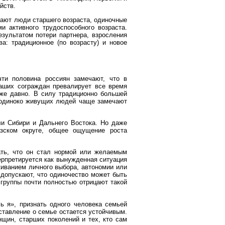
йств.
вают люди старшего возраста, одиночные
 активного трудоспособного возраста.
зультатом потери партнера, взросления
а: традиционное (по возрасту) и новое
ти половина россиян замечают, что в
аших сограждан превалирует все время
уже давно. В силу традиционно большей
 одиноко живущих людей чаще замечают
и Сибири и Дальнего Востока. Но даже
азском округе, общее ощущение роста
ать, что он стал нормой или желаемым
ерпретируется как вынужденная ситуация
живанием личного выбора, автономии или
 допускают, что одиночество может быть
 группы почти полностью отрицают такой
 я», признать одного человека семьей
ставление о семье остается устойчивым.
нщин, старших поколений и тех, кто сам