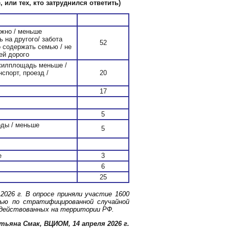
, или тех, кто затруднился ответить)
ужно / меньше
ь на другого/ забота
52
о содержать семью / не
ей дорого
жилплощадь меньше /
нспорт, проезд /
20
17
5
оды / меньше
5
е
3
6
25
026 г. В опросе приняли участие 1600
ью по стратифицированной случайной
задействованных на территории РФ.
тьяна Смак, ВЦИОМ, 14 апреля 2026 г.