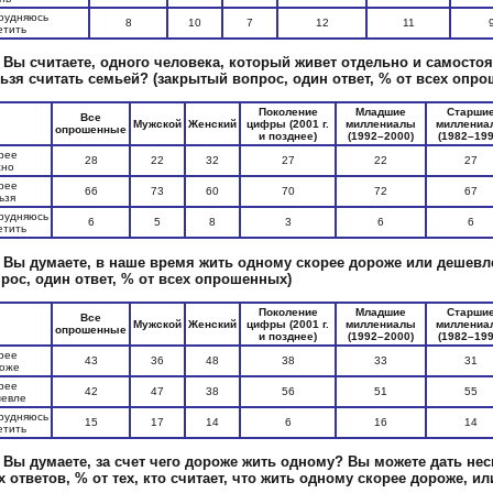
рудняюсь
8
10
7
12
11
етить
 Вы считаете, одного человека, который живет отдельно и самосто
ьзя считать семьей?
(закрытый вопрос, один ответ, % от всех опр
Поколение
Младшие
Старши
Все
Мужской
Женский
цифры (2001 г.
миллениалы
миллениа
опрошенные
и позднее)
(1992–2000)
(1982–199
рее
28
22
32
27
22
27
жно
рее
66
73
60
70
72
67
ьзя
рудняюсь
6
5
8
3
6
6
етить
 Вы думаете, в наше время жить одному скорее дороже или дешевле
рос, один ответ, % от всех опрошенных)
Поколение
Младшие
Старши
Все
Мужской
Женский
цифры (2001 г.
миллениалы
миллениа
опрошенные
и позднее)
(1992–2000)
(1982–199
рее
43
36
48
38
33
31
оже
рее
42
47
38
56
51
55
евле
рудняюсь
15
17
14
6
16
14
етить
 Вы думаете, за счет чего дороже жить одному? Вы можете дать не
х ответов, % от тех, кто считает, что жить одному скорее дороже, ил