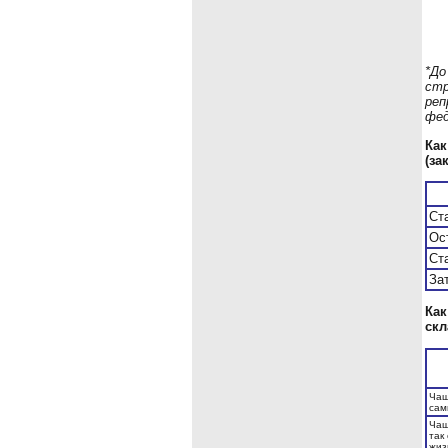
*До
стр
реп
фед
Как
(за
Ст
Ос
Ст
За
Как
скл
Чащ
сам
Чащ
так
жиз