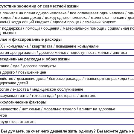
сутствие экономии от совместной жизни
е ложится на плечи одного человека / все оплачивает один человек / од
сходов / меньше доход / доход одного человека / маленькая пенсия / до
воем / когда общий бюджет / вдвоем проще / семейный бюджет
т поддержки / помощи / общения / материальной помощи / социальная по
ц. выплат
лье и фиксированные расходы
Х / коммуналка / квартплата / повышение коммуналки
рогая аренда жилья / дорогое жилье / недоступность жилья / ипотека
вседневные расходы и образ жизни
тание / еда / дорогие продукты
е дорого / повышение цен
зяйство / домашние дела / бытовые расходы / транспортные расходы / ав
держание детей
рогие лекарства / медицинское обслуживание
разумные траты / готовая еда / рестораны / алкоголь
ихологические факторы
иночество / нет семьи / морально тяжело / влияет на здоровье
угое
трудняюсь ответить
 Вы думаете, за счет чего дешевле жить одному? Вы можете дать н