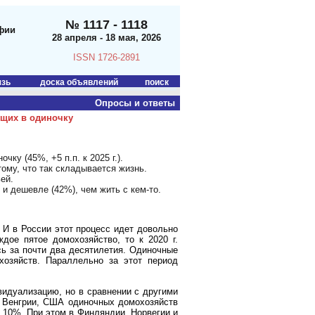
№ 1117 - 1118
фии
28 апреля - 18 мая, 2026
ISSN 1726-2891
язь
доска объявлений
поиск
Опросы и ответы
ущих в одиночку
ку (45%, +5 п.п. к 2025 г.).
тому, что так складывается жизнь.
ей.
 и дешевле (42%), чем жить с кем-то.
 И в России этот процесс идет довольно
дое пятое домохозяйство, то к 2020 г.
сь за почти два десятилетия. Одиночные
озяйств. Параллельно за этот период
видуализацию, но в сравнении с другими
, Венгрии, США одиночных домохозяйств
 10%. При этом в Финляндии, Норвегии и