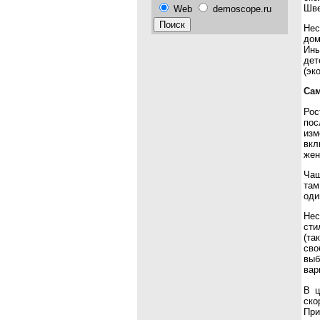
Шве
Web
demoscope.ru
Нес
дом
Ины
дет
(эк
Сам
Рос
пос
изм
вкл
жен
Чащ
там
оди
Нес
сти
(та
сво
выб
вар
В ц
ско
При