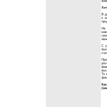
жив
Хоч
В д
к э
про
На 
каж
сво
явн
С у
бол
счи
Про
рос
фик
выг
То 
фин
Как
(за