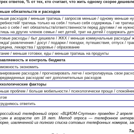
трех ответов, % от тех, кто считает, что жить одному скорее дешевле
ньше обязательств и расходов
ньше расходов / меньше тратишь / запросов меньше / одному меньше н
требностей/ тратишь только на себя / только себя содержишь / не тратиш
лько о себе / нет обязательств/ответственности перед другими / не нужн
атишь на других членов семьи / нет детей, трат на детей / содержать дет
товые расходы / быт дешевле / ЖКХ / меньше коммунальные расходы/ 
жда/ развлечения / досуг / подарки / поездки, путешествия, отпуск / тра
дицина, лекарства / здоровье / образование
тание / меньше готовки, еды / меньше тратишь на продукты
равляемость и контроль бюджета
зможность экономить
анирование расходов / прогнозировать легче / контролируешь свои расх
предвиденных расходов/ нет дополнительных расходов
ихологические факторы
ньше проблем / больше мобильности / психологически проще / спокойне
угое
трудняюсь ответить
российский телефонный опрос «ВЦИОМ-Спутник» проведен 2 апреля 2
сиян в возрасте от 18 лет. Метод опроса — телефонное интерв
орке, извлеченной из полного списка сотовых телефонных номеров, 
Та