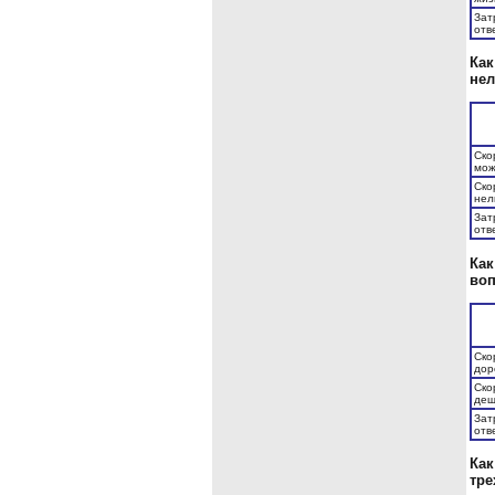
Зат
отв
Как
нел
Ско
мо
Ско
нел
Зат
отв
Как
воп
Ско
дор
Ско
деш
Зат
отв
Как
тре