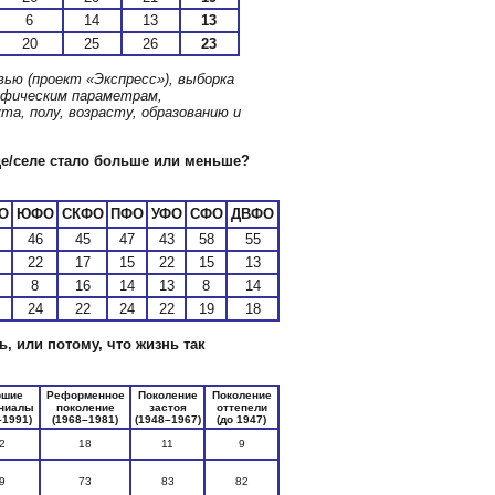
6
14
13
13
20
25
26
23
вью (проект «Экспресс»), выборка
афическим параметрам,
а, полу, возрасту, образованию и
де/селе стало больше или меньше?
О
ЮФО
СКФО
ПФО
УФО
СФО
ДВФО
46
45
47
43
58
55
22
17
15
22
15
13
8
16
14
13
8
14
24
22
24
22
19
18
ь, или потому, что жизнь так
ршие
Реформенное
Поколение
Поколение
ниалы
поколение
застоя
оттепели
–1991)
(1968–1981)
(1948–1967)
(до 1947)
2
18
11
9
9
73
83
82