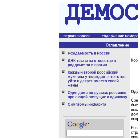
первая полоса
содержание номер
Оглавление
Рождаемость в России
Кор
ДНК-тесты на отцовство в
роддоме: за и против
Каждый второй российский
мужчина утверждает, что готов
уйти в декрет вместо своей
жены
Оди
Один дома по-русски: россияне
про людей, живущих в одиночку
Сре
Симптомы инфаркта
быс
пок
дом
сок
Рос
стр
око