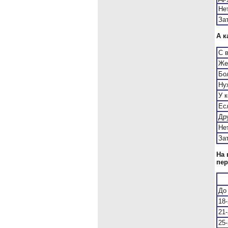
Не
За
А к
С 
Же
Бо
Ну
У 
Ес
Др
Не
За
На 
пер
До
18-
21-
25-