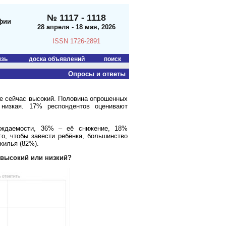
№ 1117 - 1118
фии
28 апреля - 18 мая, 2026
ISSN 1726-2891
язь
доска объявлений
поиск
Опросы и ответы
не сейчас высокий. Половина опрошенных
 низкая. 17% респондентов оценивают
ождаемости, 36% – её снижение, 18%
о, чтобы завести ребёнка, большинство
жилья (82%).
 высокий или низкий?