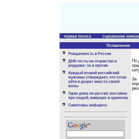
первая полоса
содержание номер
Оглавление
Рождаемость в России
По 
ДНК-тесты на отцовство в
при
роддоме: за и против
сит
Каждый второй российский
мужчина утверждает, что готов
За 
уйти в декрет вместо своей
опр
жены
рес
Один дома по-русски: россияне
про людей, живущих в одиночку
Симптомы инфаркта