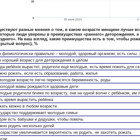
ествуют разные мнения о том, в каком возрасте женщине лучше вс
оторые люди уверены в преимуществах «раннего» деторождения, а
зднего». На ваш взгляд, какие преимущества есть в том, чтобы рожа
крытый вопрос), %
о физиологически правильно – молодой, здоровый организм, есть силы, 
о хороший возраст для деторождения в целом
гда ребёнок вырастет, родители ещё молодые, есть время пожить для се
жно рожать, если есть образование, работа, жильё
молодом возрасте легче переносятся беременность, роды
молодой мамы рождаются здоровые дети
лодые родители ближе по возрасту, они на одной волне с ребёнком, им 
ть время вырастить ребёнка
жать можно в любом возрасте
сударство поддерживает молодые семьи
дом есть бабушки и дедушки, чтобы помочь
жно родить несколько детей
возрастом увеличивается вероятность не родить, не захотеть рожать
угое