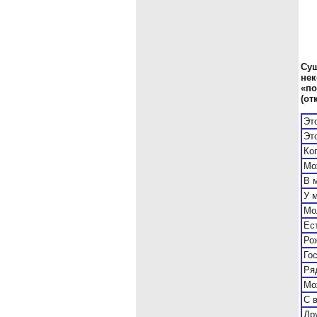
Сущ
нек
«по
(от
Эт
Эт
Ко
Мо
В 
У 
Мо
Ес
Ро
Го
Ря
Мо
С 
Др