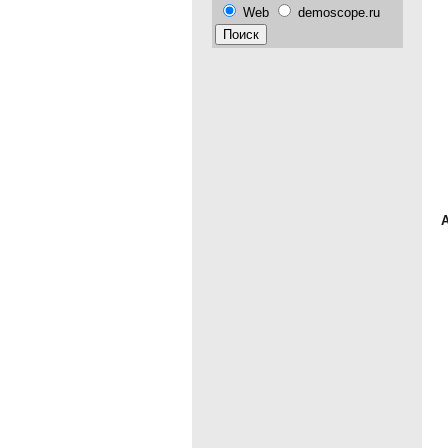
Web
demoscope.ru