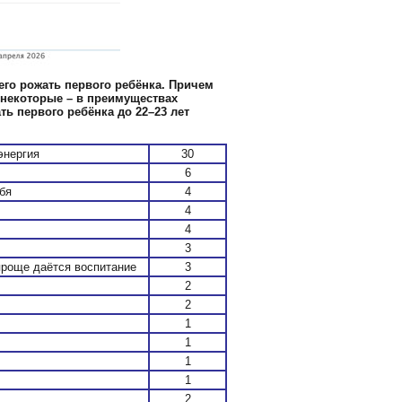
его рожать первого ребёнка. Причем
 некоторые – в преимуществах
ть первого ребёнка до 22–23 лет
энергия
30
6
бя
4
4
4
3
проще даётся воспитание
3
2
2
1
1
1
1
2