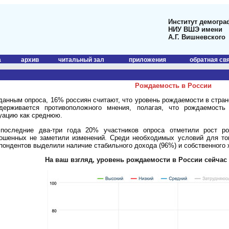
Институт демогра
НИУ ВШЭ имени
А.Г. Вишневского
а
архив
читальный зал
приложения
обратная св
Рождаемость в России
данным опроса, 16% россиян считают, что уровень рождаемости в стра
держивается противоположного мнения, полагая, что рождаемость
уацию как среднюю.
последние два-три года 20% участников опроса отметили рост р
ошенных не заметили изменений. Среди необходимых условий для тог
пондентов выделили наличие стабильного дохода (96%) и собственного 
На ваш взгляд, уровень рождаемости в России сейчас