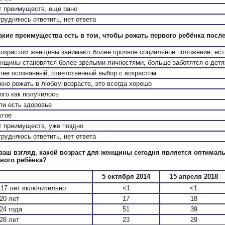
т преимуществ, ещё рано
трудняюсь ответить, нет ответа
акие преимущества есть в том, чтобы рожать первого ребёнка после
возрастом женщины занимают более прочное социальное положение, есть
нщины становятся более зрелыми личностями, больше заботятся о детя
лее осознанный, ответственный выбор с возрастом
жно рожать в любом возрасте, это всегда хорошо
кого как получилось
ли есть здоровье
угое
т преимуществ, уже поздно
трудняюсь ответить, нет ответа
ваш взгляд, какой возраст для женщины сегодня является оптима
вого ребёнка?
5 октября 2014
15 апреля 2018
 17 лет включительно
<1
<1
20 лет
17
18
24 года
51
39
28 лет
23
29