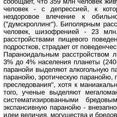
сообщает, что 359 млн человек жи
человек - с депрессией, к кот
нездоровое влечение к обильн
("думскроллинг"). Биполярным рас
человек, шизофренией - 23 млн
расстройствами пищевого поведен
подростков, страдает от поведенчес
Параноидальным расстройством ли
3% до 4% населения планеты (240
паранойи выделяют алкогольную п
паранойю, эротическую паранойю, п
преследования", хотя к маниакаль
того, ученые выделяют мегаломан
систематизированными бредов
экспансивную паранойю - внезапн
идеи величия, могущества и бредо