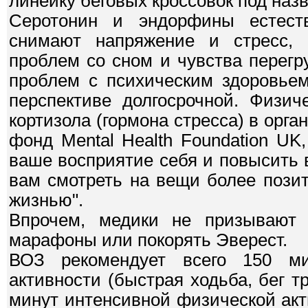
линейку беговых кроссовок под наз
Серотонин и эндорфины естест
снимают напряжение и стресс, 
проблем со сном и чувства перегру
проблем с психическим здоровьем
перспективе долгосрочной. Физич
кортизола (гормона стресса) в орга
фонд Mental Health Foundation UK
ваше восприятие себя и повысить 
вам смотреть на вещи более пози
жизнью".
Впрочем, медики не призывают в
марафоны или покорять Эверест.
ВОЗ рекомендует всего 150 м
активности (быстрая ходьба, бег тр
минут интенсивной физической акт