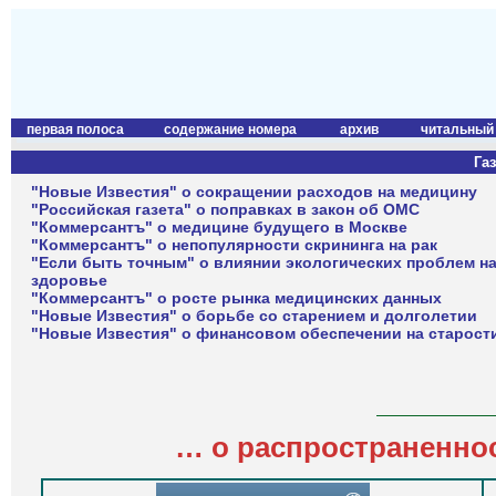
первая полоса
содержание номера
архив
читальный
Газ
"Новые Известия" о сокращении расходов на медицину
"Российская газета" о поправках в закон об ОМС
"Коммерсантъ" о медицине будущего в Москве
"Коммерсантъ" о непопулярности скрининга на рак
"Если быть точным" о влиянии экологических проблем н
здоровье
"Коммерсантъ" о росте рынка медицинских данных
"Новые Известия" о борьбе со старением и долголетии
"Новые Известия" о финансовом обеспечении на старост
…
о распространенно