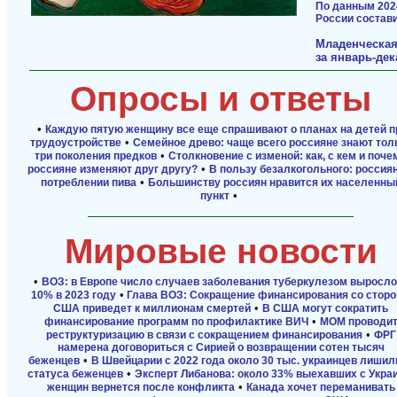
По данным 202
России состави
Младенческая
за январь-дек
Опросы и ответы
•
Каждую пятую женщину все еще спрашивают о планах на детей п
•
трудоустройстве
Семейное древо: чаще всего россияне знают тол
•
три поколения предков
Столкновение с изменой: как, с кем и поче
•
россияне изменяют друг другу?
В пользу безалкогольного: россиян
•
потреблении пива
Большинству россиян нравится их населенны
•
пункт
Мировые новости
•
ВОЗ: в Европе число случаев заболевания туберкулезом выросло
•
10% в 2023 году
Глава ВОЗ: Сокращение финансирования со стор
•
США приведет к миллионам смертей
В США могут сократить
•
финансирование программ по профилактике ВИЧ
МОМ проводи
•
реструктуризацию в связи с сокращением финансирования
ФРГ
намерена договориться с Сирией о возвращении сотен тысяч
•
беженцев
В Швейцарии с 2022 года около 30 тыс. украинцев лишил
•
статуса беженцев
Эксперт Либанова: около 33% выехавших с Укра
•
женщин вернется после конфликта
Канада хочет переманивать