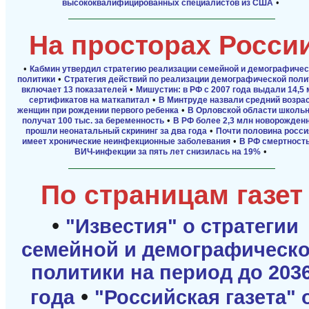
•
высококвалифицированных специалистов из США
На просторах Росси
•
Кабмин утвердил стратегию реализации семейной и демографичес
•
политики
Стратегия действий по реализации демографической поли
•
включает 13 показателей
Мишустин: в РФ с 2007 года выдали 14,5
•
сертификатов на маткапитал
В Минтруде назвали средний возра
•
женщин при рождении первого ребенка
В Орловской области школь
•
получат 100 тыс. за беременность
В РФ более 2,3 млн новорожден
•
прошли неонатальный скрининг за два года
Почти половина росси
•
имеет хронические неинфекционные заболевания
В РФ смертность
•
ВИЧ-инфекции за пять лет снизилась на 19%
По страницам газет
•
"Известия" о стратегии
семейной и демографическ
политики на период до 203
•
года
"Российская газета" 