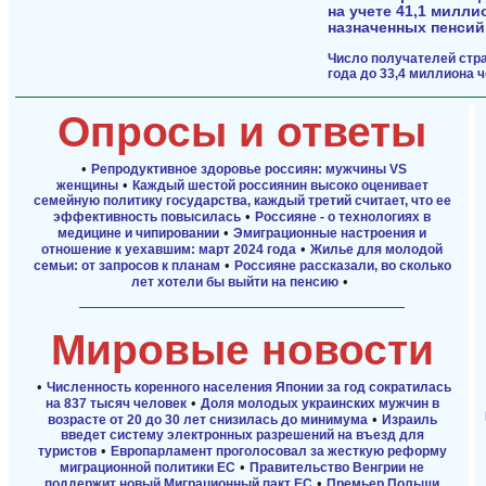
на учете 41,1 милл
назначенных пенсий
Число получателей стра
года до 33,4 миллиона 
Опросы и ответы
•
Репродуктивное здоровье россиян: мужчины VS
•
женщины
Каждый шестой россиянин высоко оценивает
семейную политику государства, каждый третий считает, что ее
•
эффективность повысилась
Россияне - о технологиях в
•
медицине и чипировании
Эмиграционные настроения и
•
отношение к уехавшим: март 2024 года
Жилье для молодой
•
семьи: от запросов к планам
Россияне рассказали, во сколько
•
лет хотели бы выйти на пенсию
Мировые новости
•
Численность коренного населения Японии за год сократилась
•
на 837 тысяч человек
Доля молодых украинских мужчин в
•
возрасте от 20 до 30 лет снизилась до минимума
Израиль
введет систему электронных разрешений на въезд для
•
туристов
Европарламент проголосовал за жесткую реформу
•
миграционной политики ЕС
Правительство Венгрии не
•
поддержит новый Миграционный пакт ЕС
Премьер Польши