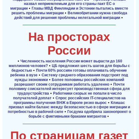
назвал неприемлемым для его страны пакт ЕС о
•
миграции
Главы МВД Финляндии и Эстонии пытались вместе
•
решить проблемы миграции
Великобритании нужна свобода
•
действий для решения проблемы нелегальной миграции
На просторах
России
•
Численность населения России может вырасти до 160
•
миллионов человек?
ЦБ предложил шесть шагов для борьбы с
•
бедностью
Почти 60% россиян готовы оплачивать обучение
•
ребенка в вузе
Систему среднего образования подстроят под
•
нужды экономики
Более половины российских компаний
•
разрешают своим сотрудникам работать удаленно
Почти
половину соискателей интересует производственная сфера для
•
трудоустройства
Работники скорых не попали в число
•
получателей доплат
Спрос российских IT-специалистов на
•
программы получения ВНЖ в Европе резко вырос
Клишас
призвал найти баланс между безопасностью в сфере миграции и
•
потребностью в рабочей силе
Госдума одобрила законопроект о
•
борьбе с фиктивными браками мигрантов
По страницам газет