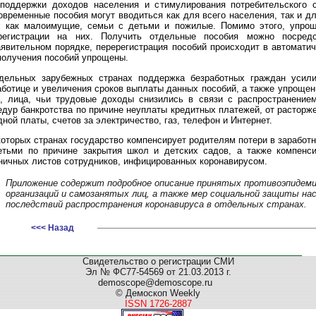
поддержки доходов населения и стимулирования потребительского 
овременные пособия могут вводиться как для всего населения, так и д
х как малоимущие, семьи с детьми и пожилые. Помимо этого, упро
регистрации на них. Получить отдельные пособия можно посред
аявительном порядке, перерегистрация пособий происходит в автомати
получения пособий упрощены.
дельных зарубежных странах поддержка безработных граждан усили
аботице и увеличения сроков выплаты данных пособий, а также упроще
о, лица, чьи трудовые доходы снизились в связи с распространение
едур банкротства по причине неуплаты кредитных платежей, от расторж
дной платы, счетов за электричество, газ, телефон и Интернет.
которых странах государство компенсирует родителям потери в заработ
етьми по причине закрытия школ и детских садов, а также компенси
ничных листов сотрудников, инфицированных коронавирусом.
Приложение содержит подробное описание принятых противоэпидемич
организаций и самозанятых лиц, а также мер социальной защиты нас
последствий распространения коронавируса в отдельных странах.
<<< Назад
Свидетельство о регистрации СМИ
Эл № ФС77-54569 от 21.03.2013 г.
demoscope@demoscope.ru
© Демоскоп Weekly
ISSN 1726-2887