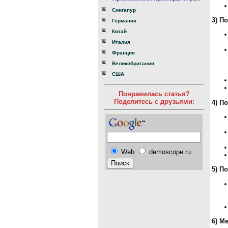
Сингапур
3) П
Германия
Китай
Италия
Франция
Великобритания
США
Понравилась статья?
Поделитесь с друзьями:
4) П
Web
demoscope.ru
5) П
6) М