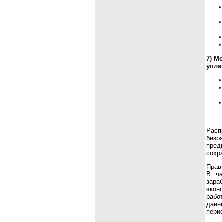
7) М
упла
Расп
безр
пред
сохр
Прав
В ча
зара
экон
рабо
данн
пери