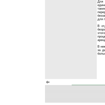
Для 
един
таки
пере
безз
для 
В от
безр
этог
проц
арен
В не
за д
боль