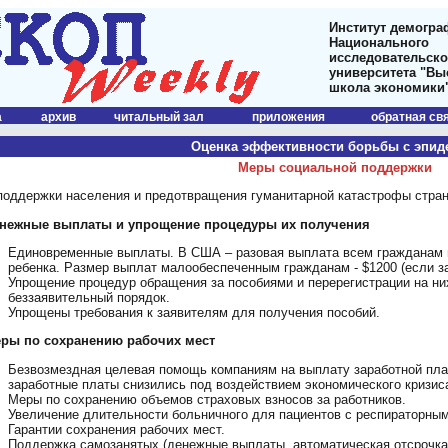
Институт демогра
Национального
исследовательско
университета "В
школа экономики
а
архив
читальный зал
приложения
обратная св
Оценка эффективности борьбы с эпид
Меры социальной поддержки
поддержки населения и предотвращения гуманитарной катастрофы стр
енежные выплаты и упрощение процедуры их получения
Единовременные выплаты. В США – разовая выплата всем гражданам в 
ребенка. Размер выплат малообеспеченным гражданам - $1200 (если за
Упрощение процедур обращения за пособиями и перерегистрации на ни
беззаявительный порядок.
Упрощены требования к заявителям для получения пособий.
еры по сохранению рабочих мест
Безвозмездная целевая помощь компаниям на выплату заработной пла
заработные платы снизились под воздействием экономического кризис
Меры по сохранению объемов страховых взносов за работников.
Увеличение длительности больничного для пациентов с респираторны
Гарантии сохранения рабочих мест.
Поддержка самозанятых (денежные выплаты, автоматическая отсрочка 