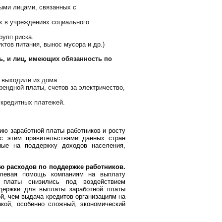
ыми лицами, связанных с
х в учреждениях социального
рупп риска.
тов питания, вынос мусора и др.)
ь, и лиц, имеющих обязанность по
е выходили из дома.
ендной платы, счетов за электричество,
 кредитных платежей.
ию заработной платы работников и росту
 с этим правительствами данных стран
ные на поддержку доходов населения,
ю расходов по поддержке работников.
целевая помощь компаниям на выплату
е платы снизились под воздействием
ддержки для выплаты заработной платы
й, чем выдача кредитов организациям на
акой, особенно сложный, экономический