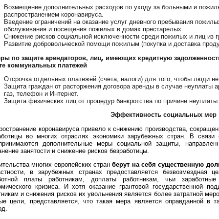
Возмещение дополнительных расходов по уходу за больными и пожил
распространением коронавируса.
Введение ограничений на оказание услуг дневного пребывания пожилы
обслуживания и посещения пожилых в домах престарелых
Снижение рисков социальной исключенности среди пожилых и лиц из г
Развитие добровольческой помощи пожилым (покупка и доставка продук
еры по защите арендаторов, лиц, имеющих кредитную задолженност
те коммунальных платежей
Отcрочка отдельных платежей (счета, налоги) для того, чтобы люди н
Защита граждан от расторжения договора аренды в случае неуплаты ар
газ, телефон и Интернет.
Защита физических лиц от процедур банкротства по причине неуплаты
Эффективность социальных мер
ространение коронавируса привело к снижению производства, сокращен
аботицы во многих отраслях экономики зарубежных стран. В связи
принимаются дополнительные меры социальной защиты, направлен
анение занятости и снижение рисков безработицы.
ительства многих европейских стран
берут на себя существенную дол
стности, в зарубежных странах предоставляется безвозмездная 
ботной платы работникам, доплаты работникам, чьи заработны
омического кризиса. И хотя оказание грантовой государственной по
тникам и снижения рисков их увольнения является более затратной меро
ые цели, представляется, что такая мера является оправданной в т
од.