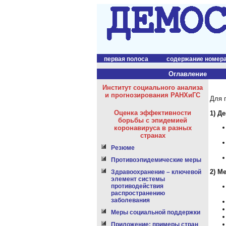
первая полоса
содержание номер
Оглавление
Институт социального анализа
и прогнозирования РАНХиГС
Для 
Оценка эффективности
1) Д
борьбы с эпидемией
коронавируса в разных
странах
Резюме
Противоэпидемические меры
2) М
Здравоохранение – ключевой
элемент системы
противодействия
распространению
заболевания
Меры социальной поддержки
Приложение: примеры стран