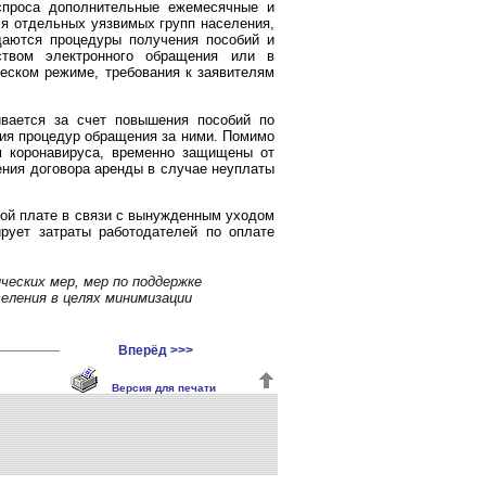
спроса дополнительные ежемесячные и
ля отдельных уязвимых групп населения,
щаются процедуры получения пособий и
ством электронного обращения или в
ческом режиме, требования к заявителям
вается за счет повышения пособий по
ния процедур обращения за ними. Помимо
м коронавируса, временно защищены от
ения договора аренды в случае неуплаты
ной плате в связи с вынужденным уходом
рует затраты работодателей по оплате
еских мер, мер по поддержке
еления в целях минимизации
Вперёд >>>
Версия для печати