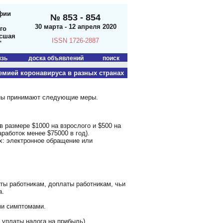
фии
№ 853 - 854
30 марта - 12 апреля 2020
го
ысшая
ISSN 1726-2887
"
язь
доска объявлений
поиск
емией коронавируса в разных странах
аны принимают следующие меры.
размере $1000 на взрослого и $500 на
работок менее $75000 в год).
х: электронное обращение или
ты работникам, доплаты работникам, чьи
а.
ми симптомами.
уплаты налога на прибыль).