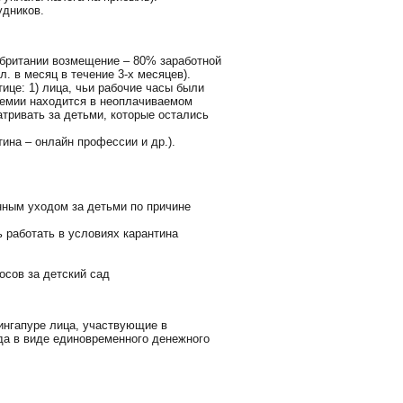
удников.
обритании возмещение – 80% заработной
л. в месяц в течение 3-х месяцев).
ице: 1) лица, чьи рабочие часы были
идемии находится в неоплачиваемом
атривать за детьми, которые остались
ина – онлайн профессии и др.).
нным уходом за детьми по причине
 работать в условиях карантина
осов за детский сад
ингапуре лица, участвующие в
а в виде единовременного денежного