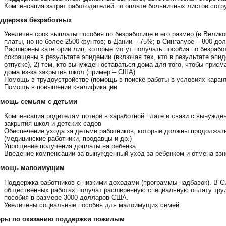
Компенсация затрат работодателей по оплате больничных листов сотр
оддержка безработных
Увеличен срок выплаты пособия по безработице и его размер (в Велик
платы, но не более 2500 фунтов; в Дании – 75%; в Сингапуре – 800 дол
Расширены категории лиц, которые могут получать пособия по безработ
сокращены в результате эпидемии (включая тех, кто в результате эп
отпуске), 2) тем, кто вынужден оставаться дома для того, чтобы присм
дома из-за закрытия школ (пример – США).
Помощь в трудоустройстве (помощь в поиске работы в условиях карант
Помощь в повышении квалификации
омощь семьям с детьми
Компенсация родителям потери в заработной плате в связи с вынужде
закрытия школ и детских садов
Обеспечение ухода за детьми работников, которые должны продолжать
(медицинские работники, продавцы и др.)
Упрощение получения доплаты на ребенка
Введение компенсации за вынужденный уход за ребенком и отмена взн
омощь малоимущим
Поддержка работников с низкими доходами (программы надбавок). В С
общественных работах получат расширенную специальную оплату труд
пособия в размере 3000 долларов США.
Увеличены социальные пособия для малоимущих семей.
еры по оказанию поддержки пожилым