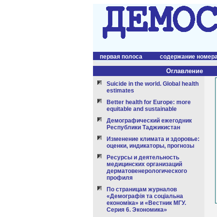
первая полоса
содержание номер
Оглавление
Suicide in the world. Global health
estimates
Better health for Europe: more
equitable and sustainable
Демографический ежегодник
Республики Таджикистан
Изменение климата и здоровье:
оценки, индикаторы, прогнозы
Ресурсы и деятельность
медицинских организаций
дерматовенерологического
профиля
По страницам журналов
«Демографія та соціальна
економіка» и «Вестник МГУ.
Серия 6. Экономика»