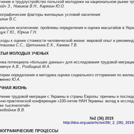
чение и трудоустройство польской молодежи на национальном рынке тр
ойч З., Новиков В.Н., Карягин Ю.О.
ографические факторы жилищных условий населения
кин В.С.
иальное исключение: проблемы определения и оценки масштабов в Укра
ук Г.Ю., Юрчик Г.Н.
ходы к оценке стоимости человеческой жизни: мировой опыт и рекоменд
ташова С.С., Щетинина Е.К., Канева Т.В.
АТЬИ МОЛОДЫХ УЧЕНЫХ
нка потенциала «больших данных» для исследования трудовой миграци
емчук А.В., Розбицкий М.А.
терии определения и методика оценки социального отторжения по жил
менко Ю.А.
УЧНАЯ ЖИЗНЬ
ление трудовой миграции с Украины в страны Европы: причины и после
чно-практической конференции «100-летие НАН Украины: вклад в иссле
ке тысячелетий»
кобойник В.В.
№2 (36) 2019
http://dse.org.ua/arhcive/36/_2_(36)_2019
МОГРАФИЧЕСКИЕ ПРОЦЕССЫ