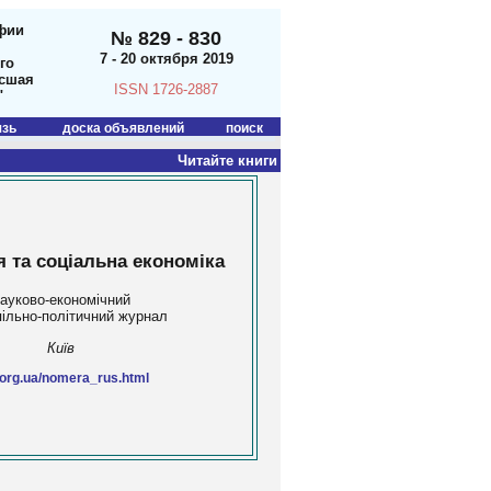
фии
№ 829 - 830
7 - 20 октября 2019
го
ысшая
ISSN 1726-2887
"
язь
доска объявлений
поиск
Читайте книги
 та соціальна економіка
ауково-економічний
пільно-політичний журнал
Київ
org.ua/nomera_rus.html