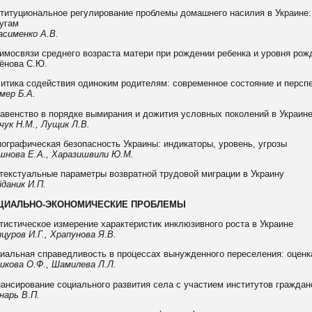
титуциональное регулирование проблемы домашнего насилия в Украине:
угам
асименко А.В.
имосвязи среднего возраста матери при рождении ребенка и уровня ро
ёнова С.Ю.
итика содействия одиноким родителям: современное состояние и персп
мер Б.А.
авенство в порядке вымирания и дожития условных поколений в Украин
чук Н.М., Лущик Л.В.
ографическая безопасность Украины: индикаторы, уровень, угрозы
шнова Е.А., Харазишвили Ю.М.
текстуальные параметры возвратной трудовой миграции в Украину
даник И.П.
ЦИАЛЬНО-ЭКОНОМИЧЕСКИЕ ПРОБЛЕМЫ
тистическое измерение характеристик инклюзивного роста в Украине
цуров И.Г., Храпунова Я.В.
иальная справедливость в процессах вынужденного переселения: оценк
икова О.Ф., Шамилева Л.Л.
ансирование социального развития села с участием институтов граждан
нарь В.П.