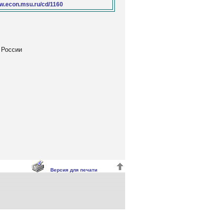
w.econ.msu.ru/cd/1160
 России
Версия для печати