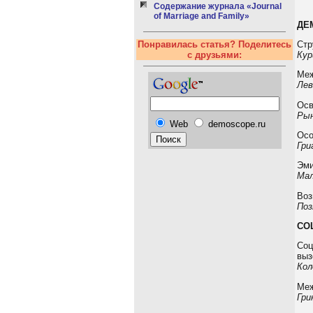
Содержание журнала «Journal
of Marriage and Family»
ДЕ
Стр
Понравилась статья? Поделитесь
Кур
с друзьями:
Меж
Лев
Осв
Рын
Web
demoscope.ru
Осо
Гри
Эми
Мал
Воз
Поз
СО
Соц
выз
Кол
Меж
Гри