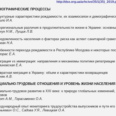
http://dse.org.ua/arhcive/35/1(35)_2019.
МОГРАФИЧЕСКИЕ ПРОЦЕССЫ
уктурные характеристики рождаемости, их взаимосвязи и демографичес
ило И.А.
региональные различия в продолжительности жизни в Украине: основны
чук Н.М., Лущик Л.В.
едомленность населения о факторах риска как аспект санитарной грамо
гач Н.А.
бенности перехода рождаемости в Республике Молдова и некоторых пос
горас
E
.
A
.
грация vs иммиграция: направления и механизмы политики репатриации
иновская Е.А.
вратная миграция в Украину: объем и характеристики возвращенцев
няк А.В.
ЦИАЛЬНО-ТРУДОВЫЕ ОТНОШЕНИЯ И УРОВЕНЬ ЖИЗНИ НАСЕЛЕНИЯ
иально-трудовое развитие в ХХІ веке: к природе глобальных изменений,
овов
от А.М., Герасименко О.А.
дународный опыт мониторинга трудоустройства выпускников и пути его
нькевич О.С., Садова У.Я., Левицкая О.А.