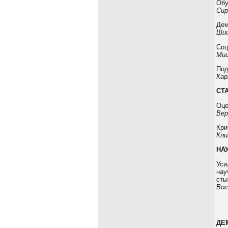
Обу
Сир
Дем
Шиш
Соц
Мищ
Под
Кар
СТ
Оце
Вер
Кри
Кли
НА
Уси
нау
сты
Вос
ДЕ