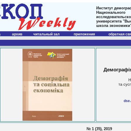
Институт демогра
Национального
исследовательско
университета "В
школа экономики
а
архив
читальный зал
приложения
обратная св
Демографія
Н
та сус
dse.
№ 1 (35), 2019