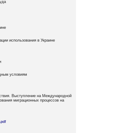
уда
ине
ации использования в Украине
и
ищным условиям
дствия. Выступление на Международной
дования миграционных процессов на
.pdf