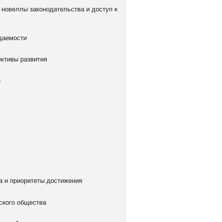
 новеллы законодательства и доступ к
ждаемости
ективы развития
е
а и приоритеты достижения
ского общества