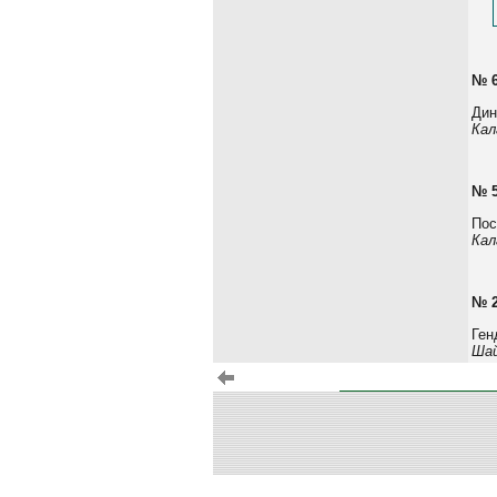
№ 
Дин
Кал
№ 
Пос
Кал
№ 
Ген
Шай