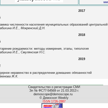
ww
2017
6
амика численности населения муниципальных образований центральной
абихина И.Е., Мокренский Д.Н.
2018
5
тарение рождаемости: методы измерения, этапы, типология
абихина И.Е., Смулянская Н.С.
2019
2
дерное неравенство в распределении домашних обязанностей
кенова Ж.К.
Свидетельство о регистрации СМИ
Эл № ФС77-54569 от 21.03.2013 г.
demoscope@demoscope.ru
© Демоскоп Weekly
ISSN 1726-2887