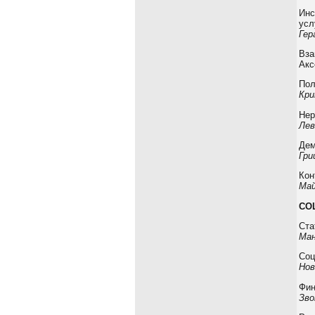
Инс
усл
Гер
Вза
Акс
Пол
Кри
Нер
Лев
Дем
Гри
Кон
Май
СО
Cта
Ман
Соц
Нов
Фин
Зво