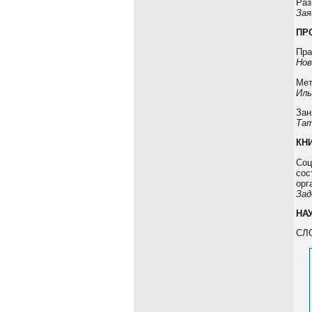
Раз
Зая
ПР
Пра
Нов
Мет
Иль
Зан
Тат
КН
Соц
сос
орг
Зад
НА
СЛО