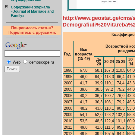
«Суицидология»
Содержание журнала
«Journal of Marriage and
Family»
http://www.geostat.ge/cms/s
Demografiuli%20Vitareba%2
Понравилась статья?
Поделитесь с друзьями:
Коэффициен
Возрастной к
Все
рождаем
Год
возраста
(15-49)
До
30-
20-24
25-29
Web
demoscope.ru
20
34
1990
67,8
58,1
167,3
110,5
64,0
1995
46,0
64,2
113,3
66,4
41,9
2000
41,7
39,9
110,1
74,4
43,3
2005
39,6
38,5
97,2
75,2
44,0
2006
40,2
36,7
100,7
76,0
43,3
2007
41,7
36,3
103,1
79,2
46,5
2008
48,2
43,8
118,1
90,3
53,0
2009
54,1
52,0
128,2
102,4
58,8
2010
53,5
48,5
122,4
101,1
60,9
2011
49,8
42,8
111,5
95,2
56,7
2012
49,5
39,9
107,5
94,4
58,6