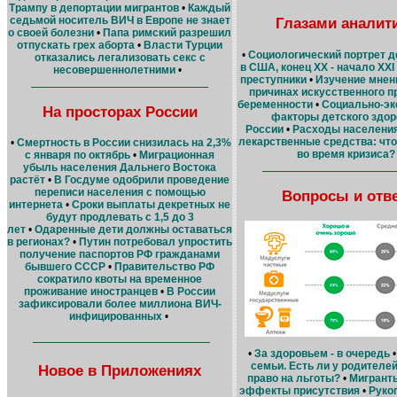
Трампу в депортации мигрантов
•
Каждый
седьмой носитель ВИЧ в Европе не знает
Глазами аналит
о своей болезни
•
Папа римский разрешил
отпускать грех аборта
•
Власти Турции
•
Социологический портрет д
отказались легализовать секс с
в США, конец XX - начало XXI 
несовершеннолетними
•
преступники
•
Изучение мнен
причинах искусственного 
беременности
•
Социально-эк
На просторах России
факторы детского здор
России
•
Расходы населения
лекарственные средства: чт
•
Смертность в России снизилась на 2,3%
во время кризиса?
с января по октябрь
•
Миграционная
убыль населения Дальнего Востока
растёт
•
В Госдуме одобрили проведение
переписи населения с помощью
Вопросы и отв
интернета
•
Сроки выплаты декретных не
будут продлевать с 1,5 до 3
лет
•
Одаренные дети должны оставаться
в регионах?
•
Путин потребовал упростить
получение паспортов РФ гражданами
бывшего СССР
•
Правительство РФ
сократило квоты на временное
проживание иностранцев
•
В России
зафиксировали более миллиона ВИЧ-
инфицированных
•
•
За здоровьем - в очередь
семьи. Есть ли у родителе
Новое в Приложениях
право на льготы?
•
Мигранты
эффекты присутствия
•
Руко