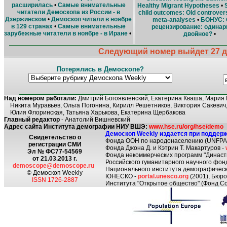
расширилась
•
Cамые внимательные
Healthy Migrant Hypotheses
•
читатели Демоскопа из России - в
child outcomes: Old controver
Дзержинском
•
Демоскоп читали в ноябре
meta-analyses
•
БОНУС: 
в 129 странах
•
Самые внимательные
рецензирование: одинар
зарубежные читатели в ноябре - в Иране
•
двойное?
•
Следующий номер выйдет 27 де
Потерялись в Демоскопе?
Над номером работали:
Дмитрий Богоявленский, Екатерина Кваша, Мария 
Никита Муравьев, Ольга Погонина, Кирилл Решетников, Виктория Сакевич,
Юлия Флоринская, Татьяна Харькова, Екатерина Щербакова
Главный редактор
- Анатолий Вишневский
Адрес сайта Института демографии НИУ ВШЭ:
www.hse.ru/org/hse/demo
Демоскоп Weekly издается при поддерж
Свидетельство о
Фонда ООН по народонаселению (UNFPA
регистрации СМИ
Фонда Джона Д. и Кэтрин Т. Макартуров -
Эл № ФС77-54569
Фонда некоммерческих программ "Династ
от 21.03.2013 г.
Российского гуманитарного научного фон
demoscope@demoscope.ru
Национального института демографическ
© Демоскоп Weekly
ЮНЕСКО -
portal.unesco.org
(2001), Бюр
ISSN 1726-2887
Института "Открытое общество" (Фонд Со