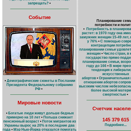
запрещать?
•
Событие
Планирование семь
потребности и полит
•
Потребность в планиров
растет: в 1970 году она им
замужних женщин 15-49 лет, в
у 76%
•
С помощью совр
контрацепции потребно
планировании семьи удовле
женщин
•
Число стран, в
государство прямо подд
планирование семьи, возро
году до 166
•
В мире пре
тенденция к либерали
искусственных
абортов
•
Ограничительная 
•
Демографические сюжеты в Послании
отношении абортов сопро
Президента Федеральному собранию
высоким числом небезопасны
РФ
•
более высокой матери
смертностью
•
Мировые новости
Счетчик населе
•
Богатые люди живут дольше бедных
примерно на 10 лет
•
Польша снижает
145 379 615
пенсионный возраст
•
Поток мигрантов из
Подробнее...
Украины вырос на 20% в последние два
года
•
Мэр Нью-Йорка отказался помогать