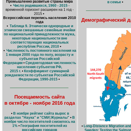
Промышленно развитые страны мира
в семье
•
•
Число родившихся, 1960 - 2015
-
временной горизонт расширен на 1 год -
2015 •
Всероссийская перепись населения 2010
Демографический д
года
•
Таблица 9. Этнически однородные и
этнически смешанные семейные ячейки
по национальной принадлежности мужа,
некоторые национальности вне
соответствующих национальных
республик России, 2010
•
•
Численность постоянного населения на
1 января 2000 года по полу, возрасту и
субъектам Российской
Федерации
•
Среднегодовая численность
населения субъектов РФ,
2015 г.
•
Коэффициент суммарной
рождаемости по субъектам Российской
Федерации, 1990-2015
•
Посещаемость сайта
в октябре - ноябре 2016 года
•
В ноябре рейтинг сайта вырос в
разделах "Наука" и "СМИ:Журналы"
•
В
ноябре число посетителей снизилось на
1%
•
География посетителей из
•
Long-Distance Migration and 
российских городов
Sweden: Testing the Salmon