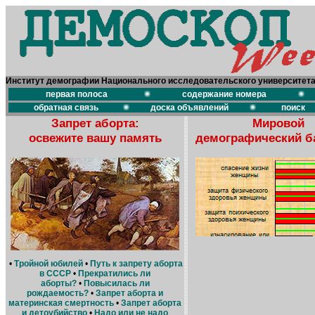
Институт демографии Национального исследовательского университет
первая полоса
содержание номера
обратная связь
доска объявлений
поиск
Запрет аборта:
Мировой
освежите вашу память
демографический б
•
Тройной юбилей
•
Путь к запрету аборта
в СССР
•
Прекратились ли
аборты?
•
Повысилась ли
рождаемость?
•
Запрет аборта и
материнская смертность
•
Запрет аборта
и детоубийство
•
Надо или не надо