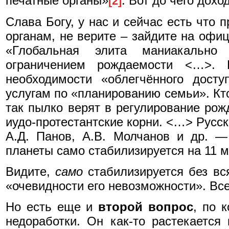
печатные органы»
. Вот до чего дохо
[2]
Слава Богу, у нас и сейчас есть что
органам, не верите – зайдите на офи
«Глобальная элита маниакально
ограничением рождаемости <…>. 
необходимости «облегчённого досту
услугам по «планированию семьи». Кто
так пылко верят в регулирование ро
иудо-протестантские корни. <…> Русск
А.Д. Панов, А.В. Молчанов и др. —
планеты само стабилизируется на 11 
Видите,
само
стабилизируется без вс
«очевидности его невозможности». Все-т
Но есть еще и
второй вопрос
, по 
недоработки. Он как-то растекаетс