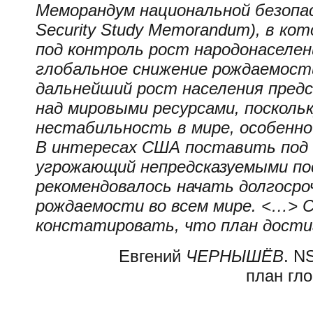
Меморандум национальной безопа
Security Study Memorandum), в ко
под контроль рост народонаселе
глобальное снижение рождаемост
дальнейший рост населения пред
над мировыми ресурсами, посколь
нестабильность в мире, особенн
В интересах США поставить под 
угрожающий непредсказуемыми п
рекомендовалось начать долгосро
рождаемости во всем мире. <…> С
констатировать, что план достиг
Евгений
ЧЕРНЫШЁВ
. N
план гл