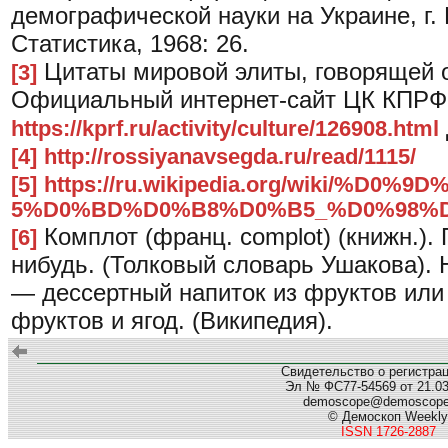
демографической науки на Украине, г. К
Статистика, 1968: 26.
Цитаты мировой элиты, говорящей о
[3]
Официальный интернет-сайт ЦК КПРФ
https://kprf.ru/activity/culture/126908.html
[4]
http://rossiyanavsegda.ru/read/1115/
[5]
https://ru.wikipedia.org/wiki/
5%D0%BD%D0%B8%D0%B5_%D0%98%
Комплот (франц. complot) (книжн.). 
[6]
нибудь. (Толковый словарь Ушакова). 
— дессертный напиток из фруктов или 
фруктов и ягод. (Википедия).
Свидетельство о регистра
Эл № ФС77-54569 от 21.03.
demoscope@demoscop
© Демоскоп Weekly
ISSN 1726-2887