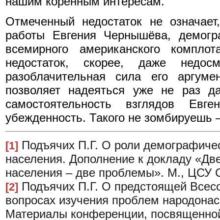
нашим коренным интересам.
Отмеченный недостаток не означает
работы Евгения Чернышёва, демогр
всемирного американского комплот
недостаток, скорее, даже недос
разоблачительная сила его аргум
позволяет надеяться уже не раз д
самостоятельность взглядов Евг
убежденность. Такого не зомбируешь –
Подъячих П.Г. О роли демографичес
[1]
населения. Дополнение к докладу «Дв
населения – две проблемы». М., ЦСУ 
Подъячих П.Г. О предстоящей Всесо
[2]
вопросах изучения проблем народонас
Материалы конференции, посвященной