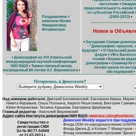
население
•
Ожидае
продолжительность жизни п
по субъектам Российской
Поздравляем с
(2000-2013)
•
юбилеем Юлию
Фридриховну
Флоринскую
Новое в Объявл
•
Заседание Cекции демогр
- "Демография: прошлое, 
будущее"
•
VI Уральский дем
форум
•
VIII-е Валент
•
Демография на XVI Апрельской
чтения
•
Вакансия редак
международной научной конференции
демографии
•
Семинар Кетл
НИУ ВШЭ
•
Торжественный вечер,
летняя школа по мето
посвященный 80-летию А.Г. Вишневского
•
обследований
•
Потерялись в Демоскопе?
Над номером работали:
Дмитрий Богоявленский, Екатерина Кваша, Мария 
Никита Муравьев, Ольга Погонина, Кирилл Решетников, Виктория Сакевич,
Юлия Флоринская, Татьяна Харькова, Екатерина Щербакова
Главный редактор
- Анатолий Вишневский
Адрес сайта Института демографии НИУ ВШЭ:
www.hse.ru/org/hse/demo
Демоскоп Weekly издается при поддерж
Свидетельство о
Фонда ООН по народонаселению (UNFPA
регистрации СМИ
Фонда Джона Д. и Кэтрин Т. Макартуров -
Эл № ФС77-54569
Фонда некоммерческих программ "Династ
от 21.03.2013 г.