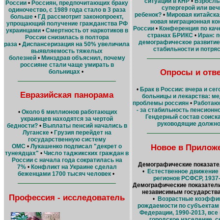
ситуации в КНР
•
Взрослы
России
•
Россиян, предпочитающих браку
супергерой или ве
одиночество, с 1989 года стало в 3 раза
ребенок?
•
Мировая китайска
больше
•
ГД рассмотрит законопроект,
новая миграционная ко
упрощающий получение гражданства РФ
России
•
Конференция по кач
украинцами
•
Смертность от наркотиков в
странах БРИКС
•
Иран: п
России снизилась в полтора
демографическое развитие
раза
•
Диспансеризация на 50% увеличила
стабильности и потря
выявляемость тяжелых
болезней
•
Минздрав объяснил, почему
россияне стали чаще умирать в
Опросы и отв
больницах
•
•
Брак в России: вчера и сег
Евразийская панорама
больницы и лекарства: м
проблемы россиян
•
Работаю
- за стабильность пенсионн
•
Около 6 миллионов работающих
Гендерный состав соиск
украинцев находятся за чертой
руководящие должно
бедности?
•
Выплаты пенсий начались в
Луганске
•
Грузия перейдет на
государственную систему
Новое в Прилож
ОМС
•
Лукашенко подписал "декрет о
тунеядцах"
•
Число таджикских граждан в
России с начала года сократилась на
Демографические показате
7%
•
Конфликт на Украине сделал
•
Естественное движение
беженцами 1700 тысяч человек
•
регионов РСФСР, 1937
Демографические показатели
независимым государства
Профессия - исследователь
•
Возрастные коэффи
рождаемости по субъектам
Федерации, 1990-2013, все
городское население, 