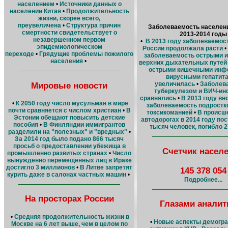
населением
•
Источники данных о
населении Китая
•
Продолжительность
жизни, скорее всего,
преувеличена
•
Структура причин
Заболеваемость населени
смертности свидетельствует о
2013-2014 годы
незавершенном первом
•
В 2013 году заболеваемос
эпидемиологическом
России продолжала расти
•
переходе
•
Грядущие проблемы пожилого
заболеваемость острыми 
населения
•
верхних дыхательных путей 
острыми кишечными инф
вирусными гепатита
Мировые новости
увеличилась
•
Заболев
туберкулезом и ВИЧ-ин
сравнялись
•
В 2013 году вн
•
К 2050 году число мусульман в мире
заболеваемость подростко
почти сравняется с числом христиан
•
В
токсикоманией
•
В происш
Эстонии обещают повысить детские
автодорогах в 2014 году по
пособия
•
В Финляндии иммигрантов
тысяч человек, погибло 
разделили на "полезных" и "вредных"
•
За 2014 год было подано 866 тысяч
просьб о предоставлении убежища в
Счетчик насел
промышленно развитых странах
•
Число
вынужденно перемещенных лиц в Ираке
достигло 3 миллионов
•
В Литве запретят
145 378 054
курить даже в салонах частных машин
•
Подробнее...
На просторах России
Глазами аналит
•
Средняя продолжительность жизни в
•
Новые аспекты демогр
Москве на 6 лет выше, чем в целом по