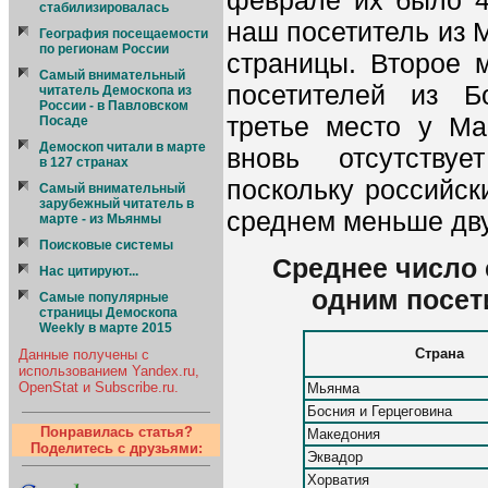
феврале их было 4
стабилизировалась
наш посетитель из 
География посещаемости
по регионам России
страницы. Второе м
Cамый внимательный
посетителей из Б
читатель Демоскопа из
России - в Павловском
третье место у Ма
Посаде
Демоскоп читали в марте
вновь отсутству
в 127 странах
поскольку российск
Самый внимательный
зарубежный читатель в
среднем меньше дву
марте - из Мьянмы
Поисковые системы
Среднее число 
Нас цитируют...
одним посет
Самые популярные
страницы Демоскопа
Weekly в марте 2015
Страна
Данные получены с
использованием Yandex.ru,
OpenStat и Subscribe.ru.
Мьянма
Босния и Герцеговина
Понравилась статья?
Македония
Поделитесь с друзьями:
Эквадор
Хорватия