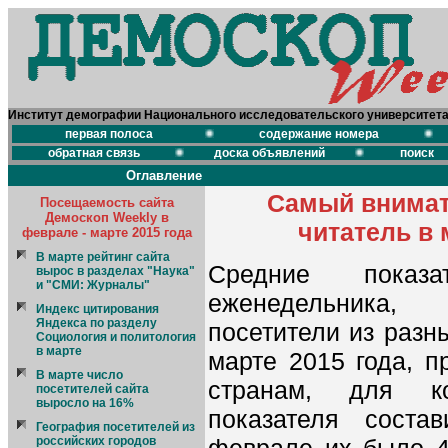
Институт демографии Национального исследовательского университет
первая полоса
содержание номера
обратная связь
доска объявлений
поиск
Оглавление
Самый внима
Посещаемость сайта
Демоскоп Weekly в
читатель в 
феврале - марте 2015 года
В марте рейтинг сайта
Средние показ
вырос в разделах "Наука"
и "СМИ: Журналы"
еженедельника
Индекс цитирования
Яндекса по разделу
посетители из разн
Социология и политология
в марте
марте 2015 года, п
В марте число
странам, для ко
посетителей сайта
выросло на 16%
показателя сост
География посетителей из
российских городов