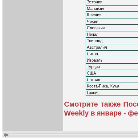
Эстония
Малайзия
Швеция
Чехия
Словакия
Непал
Таиланд
Австралия
Литва
Израиль
Турция
США
Латвия
Коста-Рика, Куба
Греция
Смотрите также Пос
Weekly в январе - ф