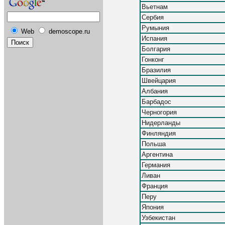
Вьетнам
Сербия
Румыния
Web
demoscope.ru
Испания
Болгария
Гонконг
Бразилия
Швейцария
Албания
Барбадос
Черногория
Нидерланды
Финляндия
Польша
Аргентина
Германия
Ливан
Франция
Перу
Япония
Узбекистан