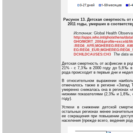
Рисунок 13. Детская смертность от
2011 годы, умерших в соответст
Источник
: Global Health Observa
http://apps.who.int/gho/athena/da
GHO/MORT_200&profile=excel&
:REG6_AFR;MGHEREG:REG6_A
EG:REG6_EUR;MGHEREG:REG6_
The data w
DCHILDCAUSES:CH3
Детская смертность от асфиксии в ро
21% - с 7,3‰ в 2000 году до 5,8‰ в 
рода происходит в первые дни и недел
В относительном выражении наиболь
отмечалось также в регионе «Запад 
умеренно снижалась она в регионах 
низкими показателями (2,3‰ и 1,8‰, 
году).
Успехи в снижении детской смерт
остальных регионах менее значительн
ее сокращения при повышении доступ
населения (прежде всего, ведения ро