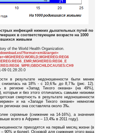
 острых инфекций нижних дыхательных путей по
 умерших в соответствующем возрасте на 1000
ившихся живыми
tory of the World Health Organization.
ta/download.xsl?format=xml&target=
filter=MGHEREG:WORLD;MGHEREG:REG6
HEREG:REG6_EMR;MGHEREG:REG6_E
REG:REG6_WPR;GBDCHILDCAUSES:CH9
1-09 01:28:20.0
ости в результате недоношенности были менее
 снизилась на 18% - с 10,6‰ до 8,7‰ (рис. 12).
ь в регионе «Запад Тихого океана» (на 49%),
), которые и без этого отличались самыми низкими
 детская смертность в результате недоношенности
ерике» и на «Западе Тихого океане» немногим
ех регионах она составляла около 3‰.
олее скромные (снижение на 14-16%), а значения
выше всего в Африке – 13,4‰ в 2011 году).
оношенности приходятся на первый месяц жизни (в
 – 90% и более). Основой для снижения этого вида