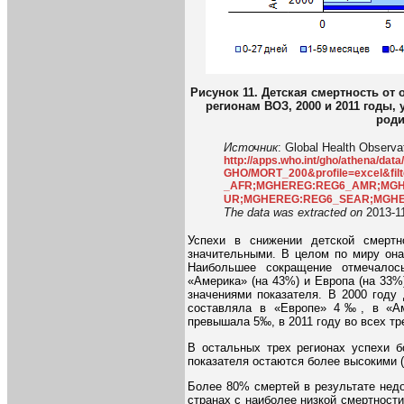
Рисунок 11. Детская смертность от
регионам ВОЗ, 2000 и 2011 годы,
род
Источник
: Global Health Observa
http://apps.who.int/gho/athena/da
GHO/MORT_200&profile=excel&
_AFR;MGHEREG:REG6_AMR;MG
UR;MGHEREG:REG6_SEAR;MGHE
The data was extracted on
2013-1
Успехи в снижении детской смертн
значительными. В целом по миру она
Наибольшее сокращение отмечалос
«Америка» (на 43%) и Европа (на 33%
значениями показателя. В 2000 году
составляла в «Европе» 4‰, в «Ам
превышала 5‰, в 2011 году во всех тр
В остальных трех регионах успехи б
показателя остаются более высокими (
Более 80% смертей в результате нед
странах с наиболее низкой смертности