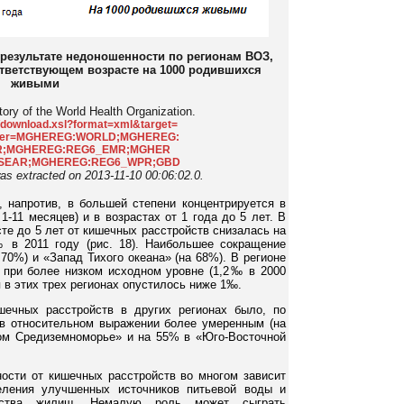
 результате недоношенности по регионам ВОЗ,
ответствующем возрасте на 1000 родившихся
живыми
tory of the World Health Organization.
ta/download.xsl?format=xml&target=
ilter=MGHEREG:WORLD;MGHEREG:
R;MGHEREG:REG6_EMR;MGHER
SEAR;MGHEREG:REG6_WPR;GBD
as extracted on 2013-11-10 00:06:02.0.
, напротив, в большей степени концентрируется в
1-11 месяцев) и в возрастах от 1 года до 5 лет. В
те до 5 лет от кишечных расстройств снизалась на
в 2011 году (рис. 18). Наибольшее сокращение
70%) и «Запад Тихого океана» (на 68%). В регионе
при более низком исходном уровне (1,2‰ в 2000
я в этих трех регионах опустилось ниже 1‰.
шечных расстройств в других регионах было, по
 в относительном выражении более умеренным (на
ом Средиземноморье» и на 55% в «Юго-Восточной
ости от кишечных расстройств во многом зависит
еления улучшенных источников питьевой воды и
ойства жилищ. Немалую роль может сыграть