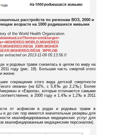
 кишечных расстройств по регионам ВОЗ, 2000 и
вующем возрасте на 1000 родившихся живыми
tory of the World Health Organization.
ta/download.xsl?format=xml&target=
filter=MGHEREG:WORLD;MGHEREG
MR;MGHEREG:REG6_EMR;MGHER
SEAR;MGHEREG:REG6_WPR;GB
as extracted on 2013-11-09 05:13:56.0
дах и родовых травм снизилась в целом по миру на
2011 году (рис. 19). Большая часть смертей этого
и жизни.
шее сокращение этого вида детской смертности
Тихого океана» (на 62%, с 5,8‰ до 2,2‰). Более
«Америка» и «Европа», которые отличаются самыми
соответственно, в 2000 году и 1,4‰ и 1,2‰ в 2011
ности от асфиксии в родах и родовых травм в
ы и до сих пор имеются значительные резервы для
ности квалифицированных медицинских услуг для
дов квалифицированным медицинским персоналом).