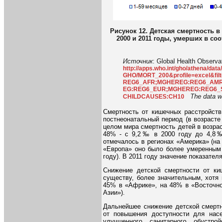
Рисунок 12. Детская смертность в
2000 и 2011 годы, умерших в со
Источник
: Global Health Observa
http://apps.who.int/gho/athena/da
GHO/MORT_200&profile=excel&f
REG6_AFR;MGHEREG:REG6_AM
EG:REG6_EUR;MGHEREG:REG6_
The data w
CHILDCAUSES:CH10
Смертность от кишечных расстройств
постнеонатальный период (в возрасте 
целом мира смертность детей в возрас
48% - с 9,2‰ в 2000 году до 4,8‰ 
отмечалось в регионах «Америка» (на 
«Европа» оно было более умеренным 
году). В 2011 году значение показател
Снижение детской смертности от ки
существу, более значительным, хотя
45% в «Африке», на 48% в «Восточн
Азии»).
Дальнейшее снижение детской смертн
от повышения доступности для нас
улучшенного санитарного обустр