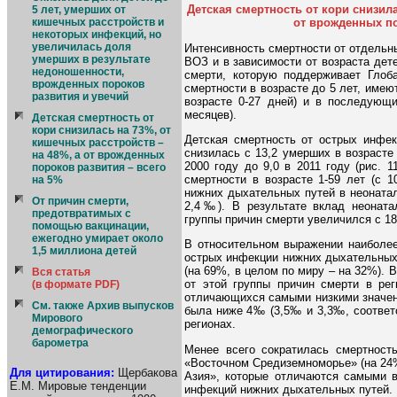
Детская смертность от кори снизила
5 лет, умерших от
кишечных расстройств и
от врожденных по
некоторых инфекций, но
увеличилась доля
Интенсивность смертности от отдельн
умерших в результате
ВОЗ и в зависимости от возраста дет
недоношенности,
смерти, которую поддерживает Глоб
врожденных пороков
смертности в возрасте до 5 лет, имею
развития и увечий
возрасте 0-27 дней) и в последующи
месяцев).
Детская смертность от
кори снизилась на 73%, от
Детская смертность от острых инфе
кишечных расстройств –
снизилась с 13,2 умерших в возрасте
на 48%, а от врожденных
2000 году до 9,0 в 2011 году (рис. 
пороков развития – всего
смертности в возрасте 1-59 лет (с 
на 5%
нижних дыхательных путей в неоната
От причин смерти,
2,4‰). В результате вклад неоната
предотвратимых с
группы причин смерти увеличился с 18,
помощью вакцинации,
ежегодно умирает около
В относительном выражении наиболее
1,5 миллиона детей
острых инфекции нижних дыхательных 
(на 69%, в целом по миру – на 32%). 
Вся статья
от этой группы причин смерти в рег
(в формате PDF)
отличающихся самыми низкими значени
См. также Архив выпусков
была ниже 4‰ (3,5‰ и 3,3‰, соответс
Мирового
регионах.
демографического
барометра
Менее всего сократилась смертност
«Восточном Средиземноморье» (на 24%
Для цитирования:
Щербакова
Азия», которые отличаются самыми в
Е.М. Мировые тенденции
инфекций нижних дыхательных путей. 