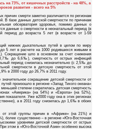
сь на 73%, от кишечных расстройств - на 48%, а
роков развития - всего на 5%
ых причин смерти заметно различается по регионам
ей. В базе данных детской смертности по причинам
альная обсерватория здоровья, помимо данных о
тся данные о смертности в неонатальный период (в
й период до возраста 5 лет (в возрасте от 1-59
кций нижних дыхательных путей в целом по миру
 до 5 лет в расчете на 1000 родившихся живыми в
11). Сокращение шло в основном за счет снижения
10,7‰ до 6,6‰), смертность от острых инфекций
льный период снизилась незначительно (с 2,5‰ до
льной смертности в детскую смертность от этой
9% в 2000 году до 26,7% в 2011 году.
 значительное сокращение детской смертности от
путей произошло в регионе «Запад Тихого океана»
В меньшей степени сократилась детская смертность
ионах «Америка» (на 54%) и «Европа» (на 52%),
я показателя. Уже в2000 году она в этих регионах
твенно), а в 2011 году снизилась до 1,6‰ в обоих
ь от этой группы причин в «Африке» (на 21%) и
), более существенно – в регионе «Юго-Восточная
ысокими уровнями детской смертности от острых
При этом в «Юго-Восточной Азии» особенно высока