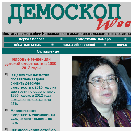
Институт демографии Национального исследовательского университет
первая полоса
содержание номера
обратная связь
доска объявлений
поиск
Оглавление
Мировые тенденции
детской смертности в 1990-
2012 годы
В Целях тысячелетия
поставлена задача
снизить детскую
смертность к 2015 году на
две трети по сравнению с
1990 годом, в 2012 году
сокращение составило
47%
Младенческая
смертность снизилась на
44%, неонатальная – на
37%
Снизилась доля детей до