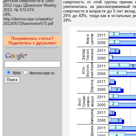
детской смертности в 1990-
смертность от этой группы причин 
2012 годы /Демоскоп Weekly.
увеличилась за рассматриваемый 
2013. № 573-574.
смертности в возрасте до 5 лет вкла
URL:
24% до 43%, тогда как в остальных р
http://demoscope.ru/weekly/
19%.
2013/0573/barometer573.pdf
Понравилась статья?
Поделитесь с друзьями:
Web
demoscope.ru