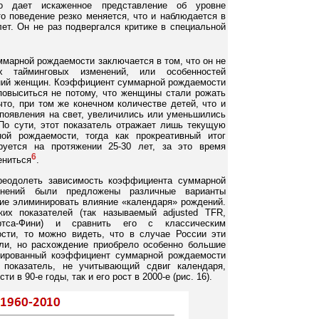
о дает искаженное представление об уровне
то поведение резко меняется, что и наблюдается в
ет. Он не раз подвергался критике в специальной
марной рождаемости заключается в том, что он не
х тайминговых изменений, или особенностей
ний женщин. Коэффициент суммарной рождаемости
повыситься не потому, что женщины стали рожать
то, при том же конечном количестве детей, что и
 появления на свет, увеличились или уменьшились
По сути, этот показатель отражает лишь текущую
ой рождаемости, тогда как прокреативный итог
руется на протяжении 25-30 лет, за это время
6
ениться
.
реодолеть зависимость коэффициента суммарной
енений были предложены различные варианты
щие элиминировать влияние «календаря» рождений.
их показателей (так называемый adjusted TFR,
ртса-Фини) и сравнить его с классическим
ти, то можно видеть, что в случае России эти
али, но расхождение приобрело особенно большие
тированный коэффициент суммарной рождаемости
 показатель, не учитывающий сдвиг календаря,
 в 90-е годы, так и его рост в 2000-е (рис. 16).