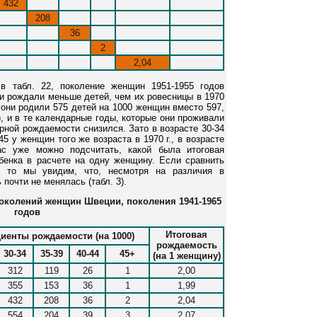
432
208
36
2
2,04
в табл. 22, поколение женщин 1951-1955 годов
ни рождали меньше детей, чем их ровесницы в 1970
а они родили 575 детей на 1000 женщин вместо 597,
), и в те календарные годы, которые они проживали
рной рождаемости снизился. Зато в возрасте 30-34
5 у женщин того же возраста в 1970 г., в возрасте
ас уже можно подсчитать, какой была итоговая
ебенка в расчете на одну женщину. Если сравнить
, то мы увидим, что, несмотря на различия в
почти не менялась (табл. 3).
поколений женщин Швеции, поколения 1941-1965
годов
Итоговая
енты рождаемости (на 1000)
рождаемость
30-34
35-39
40-44
45+
(на 1 женщину)
312
119
26
1
2,00
355
153
36
1
1,99
432
208
36
2
2,04
554
204
39
3
2,07