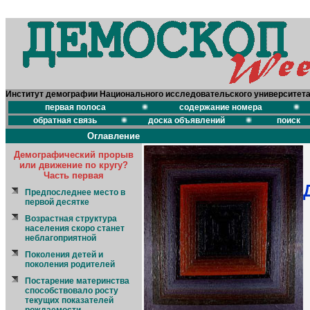
Институт демографии Национального исследовательского университет
первая полоса
содержание номера
обратная связь
доска объявлений
поиск
Оглавление
Демографический прорыв
или движение по кругу?
Часть первая
Предпоследнее место в
первой десятке
Возрастная структура
населения скоро станет
неблагоприятной
Поколения детей и
поколения родителей
Постарение материнства
способствовало росту
текущих показателей