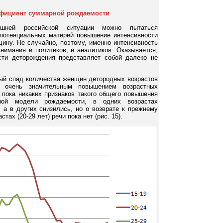
ффициент суммарной рождаемости
ешней российской ситуации можно пытаться
потенциальных матерей повышение интенсивности
ину. Не случайно, поэтому, именно интенсивность
нимания и политиков, и аналитиков. Оказывается,
сти деторождения представляет собой далеко не
ый спад количества женщин детородных возрастов
 очень значительным повышением возрастных
пока никаких признаков такого общего повышения
ной модели рождаемости, в одних возрастах
а в других снизились, но о возврате к прежнему
ах (20-29 лет) речи пока нет (рис. 15).