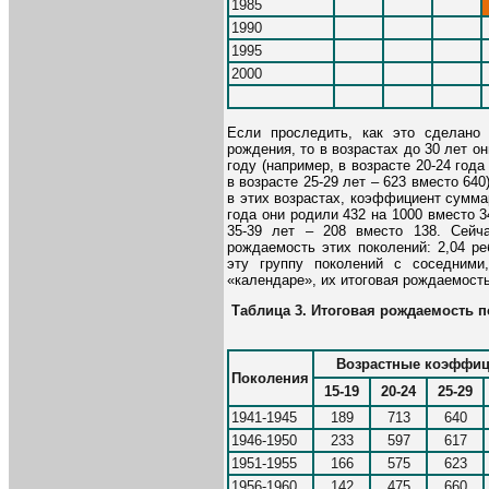
1985
1990
1995
2000
Если проследить, как это сделано 
рождения, то в возрастах до 30 лет о
году (например, в возрасте 20-24 год
в возрасте 25-29 лет – 623 вместо 640
в этих возрастах, коэффициент сумма
года они родили 432 на 1000 вместо 34
35-39 лет – 208 вместо 138. Сейч
рождаемость этих поколений: 2,04 р
эту группу поколений с соседними
«календаре», их итоговая рождаемость 
Таблица 3. Итоговая рождаемость 
Возрастные коэффици
Поколения
15-19
20-24
25-29
1941-1945
189
713
640
1946-1950
233
597
617
1951-1955
166
575
623
1956-1960
142
475
660