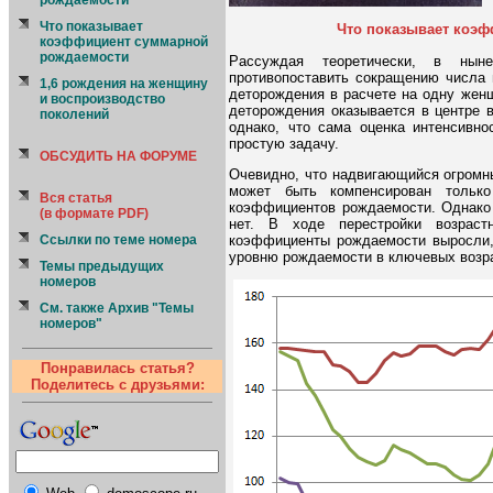
рождаемости
Что показывает
Что показывает коэ
коэффициент суммарной
рождаемости
Рассуждая теоретически, в нын
противопоставить сокращению числа 
1,6 рождения на женщину
деторождения в расчете на одну женщ
и воспроизводство
деторождения оказывается в центре в
поколений
однако, что сама оценка интенсивно
простую задачу.
ОБСУДИТЬ НА ФОРУМЕ
Очевидно, что надвигающийся огромн
может быть компенсирован только
Вся статья
коэффициентов рождаемости. Однако 
(в формате PDF)
нет. В ходе перестройки возраст
коэффициенты рождаемости выросли, 
Ссылки по теме номера
уровню рождаемости в ключевых возраст
Темы предыдущих
номеров
См. также Архив "Темы
номеров"
Понравилась статья?
Поделитесь с друзьями: