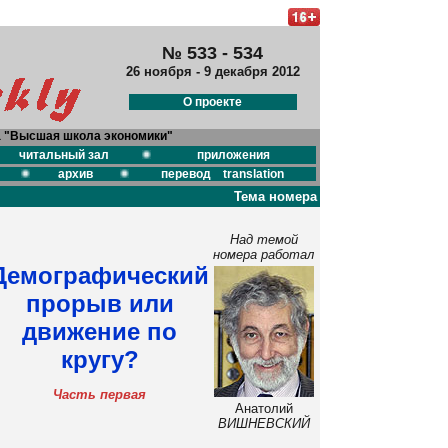
№ 533 - 534
26 ноября - 9 декабря 2012
О проекте
а "Высшая школа экономики"
читальный зал
приложения
архив
перевод translation
Тема номера
Над темой
номера работал
Демографический
прорыв или
движение по
кругу?
Часть первая
Анатолий
ВИШНЕВСКИЙ