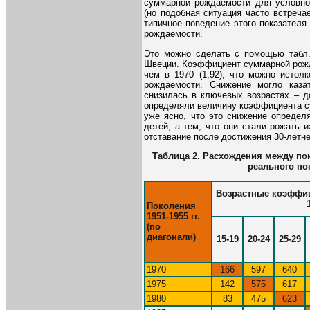
суммарной рождаемости для условног
(но подобная ситуация часто встреча
типичное поведение этого показател
рождаемости.
Это можно сделать с помощью табл.
Швеции. Коэффициент суммарной рожда
чем в 1970 (1,92), что можно истол
рождаемости. Снижение могло каза
снизилась в ключевых возрастах – до
определяли величину коэффициента с
уже ясно, что это снижение определ
детей, а тем, что они стали рожать и
отставание после достижения 30-летне
Таблица 2. Расхождения между по
реального по
Возрастные коэффиц
Поколения
1951-1955 гг.
(по
диагонали)
15-19
20-24
25-29
1970
166
597
640
1975
142
575
617
1980
83
475
623