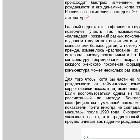
происходит быстрых изменений, н
рождаемости и его динамике, когда э
России на протяжении последних 20 л
5
литературе
.
Главный недостаток коэффициента сум
позволяет учесть так называемы
«календаря» рождений разных поколе
в данном году может снизиться или 
меньше или больше детей, а потому ч
прежде, изменилось «расписание» их
интервалы между рождениями и т.п. 
конъюнктуру формирования возрастн
каждого женского поколения форми
конъюнктура может несколько раз изм
Для того чтобы хотя бы частично п
рождаемости от тайминговых изм
корректировки показателя, позволяю
Если воспользоваться одним из так
рассчитанный по методу Бонгаа
коэффициентом суммарной рождаемос
показатели почти никогда не совпад
масштабы после 1990 года. Скоррек
указывает на то, что традиционный
преувеличивает как падение рождаемости