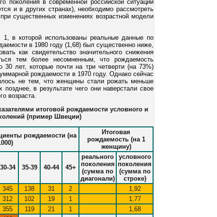
о поколения в современной российской ситуации
ется и в других странах), необходимо рассмотреть
я при существенных изменениях возрастной модели
 1, в которой использованы реальные данные по
емости в 1980 году (1,68) был существенно ниже,
ковать как свидетельство значительного снижения
ться тем более несомненным, что рождаемость
 30 лет, которые почти на три четверти (на 73%)
уммарной рождаемости в 1970 году. Однако сейчас
ялось не тем, что женщины стали рожать меньше
х позднее, в результате чего они наверстали свое
го возраста.
казателями итоговой рождаемости условного и
колений (пример Швеции)
Итоговая
иенты рождаемости (на
рождаемость (на 1
1000)
женщину)
реального
условного
поколения
поколения
30-34
35-39
40-44
45+
(сумма по
(сумма по
диагонали)
строке)
345
138
31
2
1,92
312
102
19
1
1,77
355
119
21
1
1,68