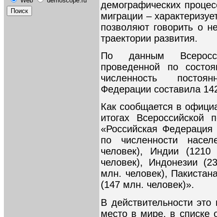
Web
demoscope.ru
демографических процес
миграции – характеризуе
позволяют говорить о 
траектории развития.
По данным Всеросси
проведенной по состоя
численность постоя
Федерации составила 142
Как сообщается в офици
итогах Всероссийской 
«Российская Федерация
по численности насел
человек), Индии (1210
человек), Индонезии (2
млн. человек), Пакистан
(147 млн. человек)».
В действительности это 
место в мире, в списке