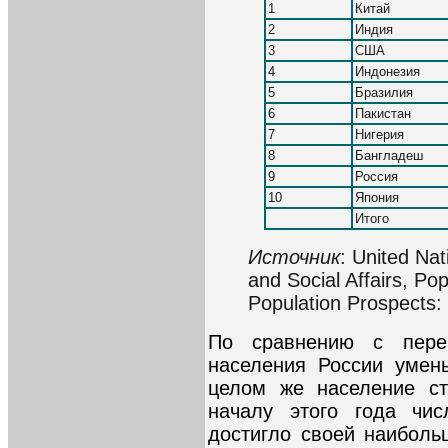
1
Китай
2
Индия
3
США
4
Индонезия
5
Бразилия
6
Пакистан
7
Нигерия
8
Бангладеш
9
Россия
10
Япония
Итого
Источник
: United Na
and Social Affairs, Pop
Population Prospects:
По сравнению с переп
населения России умен
целом же население ст
началу этого года чис
достигло своей наиболь