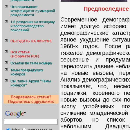
рождаемости
Что показывает
Предпоследнее 
коэффициент суммарной
рождаемости
Современное демографи
1,6 рождения на женщину
имеет долгую историю.
и воспроизводство
поколений
демографические катас
явное ухудшение ситуа
ОБСУДИТЬ НА ФОРУМЕ
1960-х годов. После 
тяжелое демографическ
Вся статья
(в формате PDF)
серьезные и продум
Ссылки по теме номера
переломить давние небла
Темы предыдущих
на новые вызовы, пере
номеров
Анализ демографических
См. также Архив "Темы
показывает, что, несм
номеров"
подвижки, коренного п
Понравилась статья?
новые вызовы до сих по
Поделитесь с друзьями:
числу устойчивых поз
снижение младенческой
абортов, но список
небольшим. Двадцат