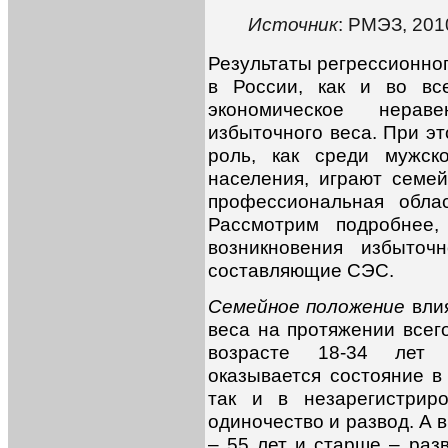
Источник
: РМЭЗ, 201
Результаты регрессионног
в России, как и во вс
экономическое нерав
избыточного веса. При 
роль, как среди мужск
населения, играют семе
профессиональная обла
Рассмотрим подробнее,
возникновения избыточ
составляющие СЭС.
Семейное положение
влия
веса на протяжении всего
возрасте 18-34 лет
оказывается состояние в 
так и в незарегистрир
одиночество и развод. А 
– 55 лет и старше – раз