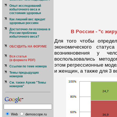
Опыт исследований
избыточного веса и
состояния здоровья
Как лишний вес вредит
здоровью россиян
Достаточно ли осознана в
В России - "с жир
России проблема
избыточного веса?
Для того чтобы определ
экономического статус
ОБСУДИТЬ НА ФОРУМЕ
возникновения у чел
Вся статья
воспользовались методо
(в формате PDF)
этом регрессионные моде
Ссылки по теме номера
и женщин, а также для 3 во
Темы предыдущих
номеров
См. также Архив "Темы
номеров"
Web
demoscope.ru