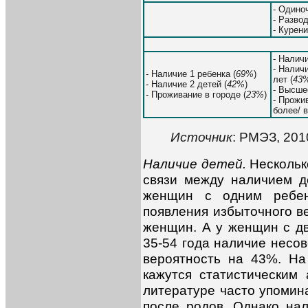
- Одино
- Развод
- Курени
- Наличи
- Налич
- Наличие 1 ребенка (
69%
)
лет (
43
- Наличие 2 детей (
42%
)
- Высше
- Проживание в городе (
23%
)
- Прожи
более/ 
Источник
: РМЭЗ, 201
Наличие детей.
Нескольк
связи между наличием д
женщин с одним ребен
появления избыточного в
женщин. А у женщин с дв
35-54 года наличие несо
вероятность на 43%. На
кажутся статистическим
литературе часто упомин
после родов. Однако нал