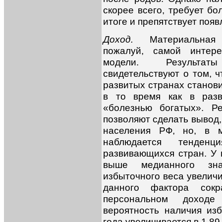
скорее всего, требует бо
итоге и препятствует поя
Доход.
Материальная
пожалуй, самой интер
модели. Результат
свидетельствуют о том, 
развитых странах станов
в то время как в разв
«болезнью богатых». Р
позволяют сделать вывод,
населения РФ, но, в 
наблюдается тенден
развивающихся стран. У
выше медианного зна
избыточного веса увеличи
данного фактора сок
персональном доход
вероятность наличия из
года увеличивается в 1,89 р