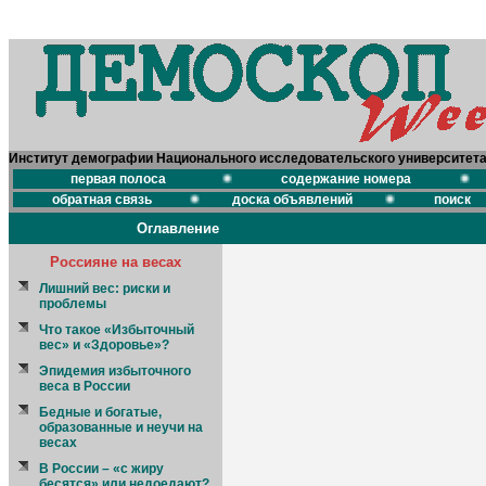
Институт демографии Национального исследовательского университет
первая полоса
содержание номера
обратная связь
доска объявлений
поиск
Оглавление
Россияне на весах
Лишний вес: риски и
проблемы
Что такое «Избыточный
вес» и «Здоровье»?
Эпидемия избыточного
веса в России
Бедные и богатые,
образованные и неучи на
весах
В России – «с жиру
бесятся» или недоедают?