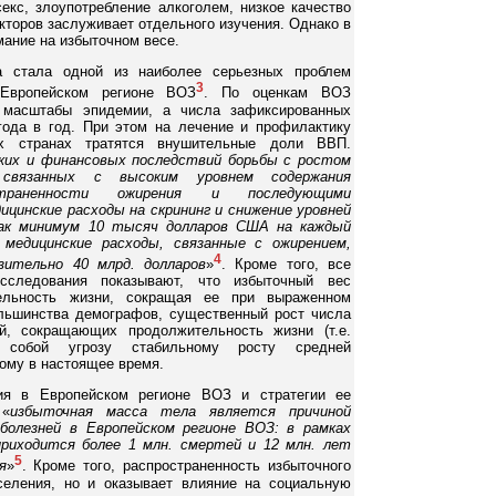
екс, злоупотребление алкоголем, низкое качество
кторов заслуживает отдельного изучения. Однако в
мание на избыточном весе.
а стала одной из наиболее серьезных проблем
3
 Европейском регионе ВОЗ
. По оценкам ВОЗ
 масштабы эпидемии, а числа зафиксированных
года в год. При этом на лечение и профилактику
х странах тратятся внушительные доли ВВП.
ских и финансовых последствий борьбы с ростом
 связанных с высоким уровнем содержания
страненности ожирения и последующими
ицинские расходы на скрининг и снижение уровней
как минимум 10 тысяч долларов США на каждый
медицинские расходы, связанные с ожирением,
4
ительно 40 млрд. долларов
»
. Кроме того, все
сследования показывают, что избыточный вес
ельность жизни, сокращая ее при выраженном
льшинства демографов, существенный рост числа
й, сокращающих продолжительность жизни (т.е.
 собой угрозу стабильному росту средней
ому в настоящее время.
я в Европейском регионе ВОЗ и стратегии ее
 «
избыточная масса тела является причиной
болезней в Европейском регионе ВОЗ: в рамках
приходится более 1 млн. смертей и 12 млн. лет
5
я
»
. Кроме того, распространенность избыточного
селения, но и оказывает влияние на социальную