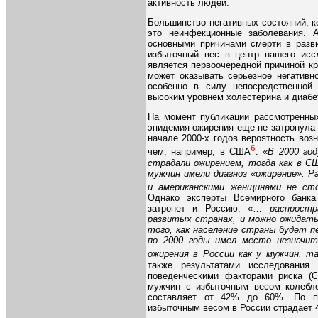
активность людей.
Большинство негативных состояний, к
это неинфекционные заболевания. 
основными причинами смерти в разви
избыточный вес в центр нашего иссл
является первоочередной причиной кр
может оказывать серьезное негативн
особенно в силу непосредственной
высоким уровнем холестерина и диабе
На момент публикации рассмотренны
эпидемия ожирения еще не затронула 
начале 2000-х годов вероятность воз
6
чем, например, в США
. «
В 2000 го
страдали ожирением, тогда как в СШ
мужчин имели диагноз «ожирение». Р
и американскими женщинами не сто
Однако эксперты Всемирного банка
затронет и Россию: «…
распрост
развитых странах, и можно ожидать 
того, как население страны будет п
по 2000 годы имел место незначи
ожирения в России как у мужчин, т
также результатами исследования
поведенческими факторами риска (C
мужчин с избыточным весом колебл
составляет от 42% до 60%. По по
избыточным весом в России страдает 