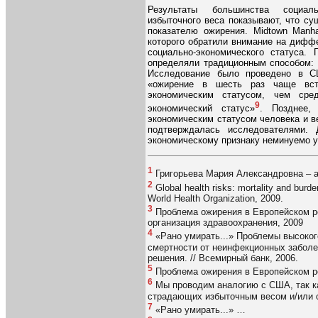
Результаты большинства социаль
избыточного веса показывают, что су
показателю ожирения. Midtown Manh
которого обратили внимание на дифф
социально-экономического статуса. 
определяли традиционным способом: 
Исследование было проведено в СШ
«ожирение в шесть раз чаще вст
экономическим статусом, чем сре
9
экономический статус»
. Позднее,
экономическим статусом человека и в
подтверждалась исследователями.
экономическому признаку неминуемо у
1
Григорьева Мария Александровна – 
2
Global health risks: mortality and burden
World Health Organization, 2009.
3
Проблема ожирения в Европейском ре
организация здравоохранения, 2009
4
«Рано умирать...» Проблемы высоког
смертности от неинфекционных заболе
решения. // Всемирный банк, 2006.
5
Проблема ожирения в Европейском 
6
Мы проводим аналогию с США, так ка
страдающих избыточным весом и/или 
7
«Рано умирать...» …