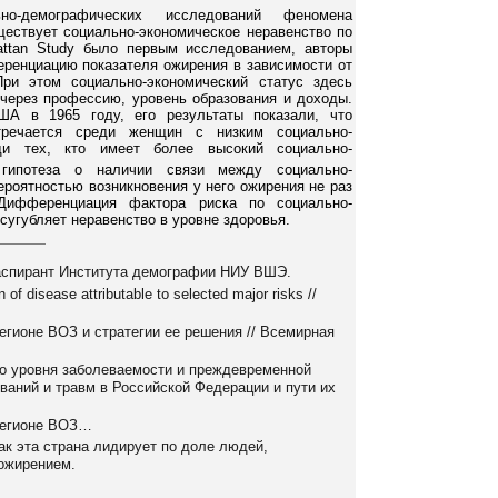
но-демографических исследований феномена
ществует социально-экономическое неравенство по
attan Study было первым исследованием, авторы
еренциацию показателя ожирения в зависимости от
При этом социально-экономический статус здесь
через профессию, уровень образования и доходы.
А в 1965 году, его результаты показали, что
речается среди женщин с низким социально-
ди тех, кто имеет более высокий социально-
 гипотеза о наличии связи между социально-
ероятностью возникновения у него ожирения не раз
 Дифференциация фактора риска по социально-
сугубляет неравенство в уровне здоровья.
аспирант Института демографии НИУ ВШЭ.
 of disease attributable to selected major risks //
гионе ВОЗ и стратегии ее решения // Всемирная
о уровня заболеваемости и преждевременной
ваний и травм в Российской Федерации и пути их
регионе ВОЗ…
к эта страна лидирует по доле людей,
ожирением.