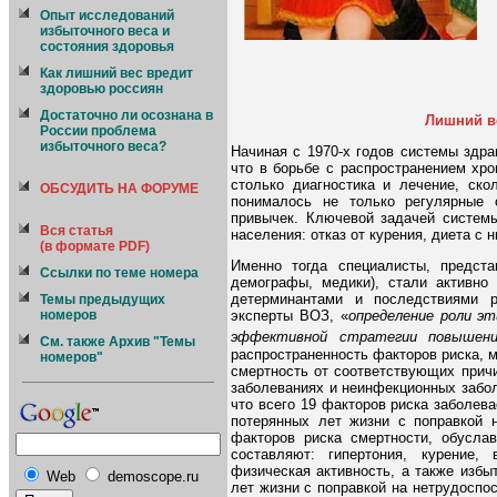
Опыт исследований
избыточного веса и
состояния здоровья
Как лишний вес вредит
здоровью россиян
Достаточно ли осознана в
Лишний в
России проблема
избыточного веса?
Начиная с 1970-х годов системы здра
что в борьбе с распространением хр
столько диагностика и лечение, ско
ОБСУДИТЬ НА ФОРУМЕ
понималось не только регулярные 
привычек. Ключевой задачей системы
Вся статья
населения: отказ от курения, диета с
(в формате PDF)
Именно тогда специалисты, предста
Ссылки по теме номера
демографы, медики), стали активно
детерминантами и последствиями р
Темы предыдущих
эксперты ВОЗ, «
определение роли эт
номеров
эффективной стратегии повышени
См. также Архив "Темы
распространенность факторов риска, м
номеров"
смертность от соответствующих причи
заболеваниях и неинфекционных забол
что всего 19 факторов риска заболе
потерянных лет жизни с поправкой 
факторов риска смертности, обусл
составляют: гипертония, курение,
физическая активность, а также избы
Web
demoscope.ru
лет жизни с поправкой на нетрудоспо