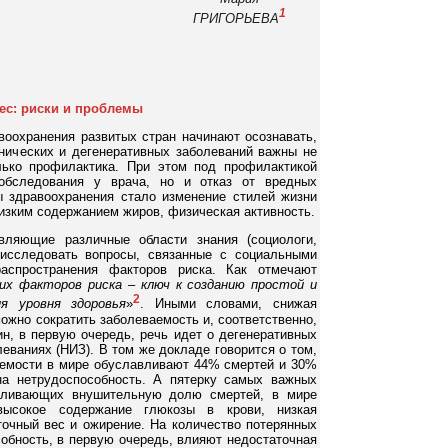
1
ГРИГОРЬЕВА
ес: риски и проблемы
воохранения развитых стран начинают осознавать,
онических и дегенеративных заболеваний важны не
лько профилактика. При этом под профилактикой
обследования у врача, но и отказ от вредных
 здравоохранения стало изменение стилей жизни
 низким содержанием жиров, физическая активность.
вляющие различные области знания (социологи,
 исследовать вопросы, связанные с социальными
аспространения факторов риска. Как отмечают
их факторов риска – ключ к созданию простой и
2
я уровня здоровья
»
. Иными словами, снижая
ожно сократить заболеваемость и, соответственно,
н, в первую очередь, речь идет о дегенеративных
еваниях (НИЗ). В том же докладе говорится о том,
ваемости в мире обуславливают 44% смертей и 30%
на нетрудоспособность. А пятерку самых важных
авливающих внушительную долю смертей, в мире
 высокое содержание глюкозы в крови, низкая
точный вес и ожирение. На количество потерянных
собность, в первую очередь, влияют недостаточная