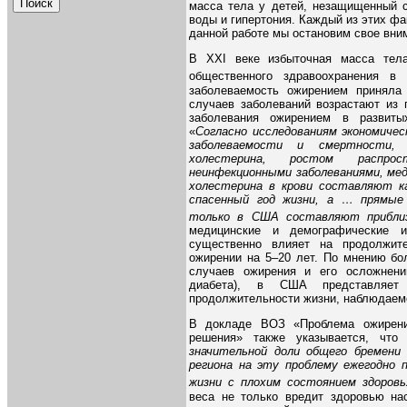
масса тела у детей, незащищенный с
воды и гипертония. Каждый из этих фа
данной работе мы остановим свое вни
В XXI веке избыточная масса тел
общественного здравоохранения в
заболеваемость ожирением приняла
случаев заболеваний возрастают из 
заболевания ожирением в развиты
«
Согласно исследованиям экономиче
заболеваемости и смертности,
холестерина, ростом распро
неинфекционными заболеваниями, мед
холестерина в крови составляют 
спасенный год жизни, а … прямые 
только в США составляют приблиз
медицинские и демографические и
существенно влияет на продолжит
ожирении на 5–20 лет. По мнению бо
случаев ожирения и его осложнени
диабета), в США представляет
продолжительности жизни, наблюдаем
В докладе ВОЗ «Проблема ожирени
решения» также указывается, что
значительной доли общего бремени 
региона на эту проблему ежегодно 
жизни с плохим состоянием здоровь
веса не только вредит здоровью на