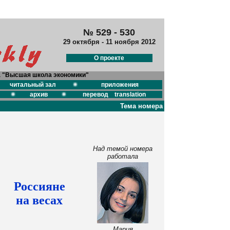
№ 529 - 530
29 октября - 11 ноября 2012
О проекте
а "Высшая школа экономики"
читальный зал
приложения
архив
перевод translation
Тема номера
Над темой номера
работала
Россияне
на весах
Мария