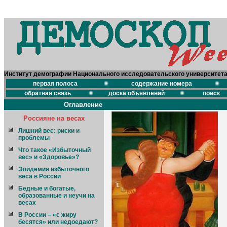
Институт демографии Национального исследовательского университет
первая полоса
содержание номера
обратная связь
доска объявлений
поиск
Оглавление
Россияне на весах
Лишний вес: риски и
проблемы
Что такое «Избыточный
вес» и «Здоровье»?
Эпидемия избыточного
веса в России
Бедные и богатые,
образованные и неучи на
весах
В России – «с жиру
бесятся» или недоедают?