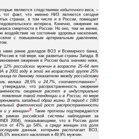
оторые являются следствиями избыточного веса, –
А тот факт, что именно НИЗ являются сегодня
тых странах, в том числе и в России, помещает
едовательского интереса. Конечно, ожирение не
изиса смертности в России. Но оно, тем не менее,
ое воздействие на состояние здоровья населения,
 связи с повышенным артериальным давлением,
том.
х нами ранее докладов ВОЗ и Всемирного банка,
Россию в той мере, как развитые страны Запада. В
никновения ожирения в России была значимо ниже,
ду 12% российских мужчин в возрасте 25–64 лет
А в 2001 году в этой же возрастной группе 25%
азница по данному показателю между российскими
7
ль велика: 28,5% и 24,7%, соответственно
»
.
 утверждали, что распространенность ожирения
раненность ожирения растет в индустриально
появления такой тенденции и в России, по мере
еренимать западный образ жизни. В период с 1993
тельный фактический рост распространенности
8
ак и у женщин
»
. Такие прогнозы подтверждаются
 в рамках российской системы наблюдения за
INDI 2004), показывающими, что в России доля
ется от 47% до 54%, а среди женщин эта доля
следним данным, которыми располагает ВОЗ,
45,5% женского населения и 49,9% мужчин.